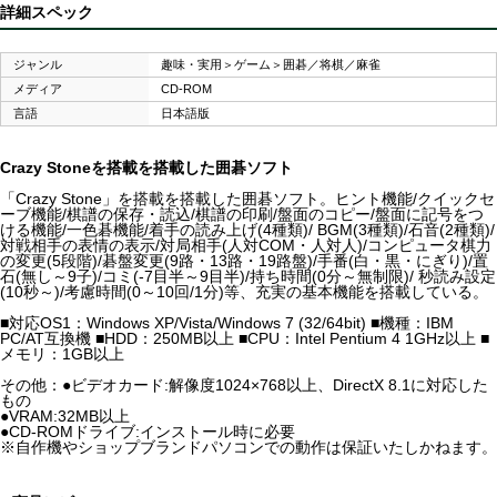
詳細スペック
ジャンル
趣味・実用＞ゲーム＞囲碁／将棋／麻雀
メディア
CD-ROM
言語
日本語版
Crazy Stoneを搭載を搭載した囲碁ソフト
「Crazy Stone」を搭載を搭載した囲碁ソフト。ヒント機能/クイックセ
ーブ機能/棋譜の保存・読込/棋譜の印刷/盤面のコピー/盤面に記号をつ
ける機能/一色碁機能/着手の読み上げ(4種類)/ BGM(3種類)/石音(2種類)/
対戦相手の表情の表示/対局相手(人対COM・人対人)/コンピュータ棋力
の変更(5段階)/碁盤変更(9路・13路・19路盤)/手番(白・黒・にぎり)/置
石(無し～9子)/コミ(-7目半～9目半)/持ち時間(0分～無制限)/ 秒読み設定
(10秒～)/考慮時間(0～10回/1分)等、充実の基本機能を搭載している。
■対応OS1：Windows XP/Vista/Windows 7 (32/64bit) ■機種：IBM
PC/AT互換機 ■HDD：250MB以上 ■CPU：Intel Pentium 4 1GHz以上 ■
メモリ：1GB以上
その他：●ビデオカード:解像度1024×768以上、DirectX 8.1に対応した
もの
●VRAM:32MB以上
●CD-ROMドライブ:インストール時に必要
※自作機やショップブランドパソコンでの動作は保証いたしかねます。