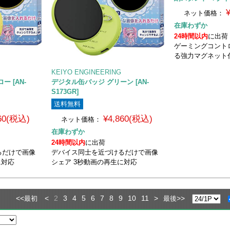
ネット価格：
在庫わずか
24時間以内
に出荷
ゲーミングコント
る強力マグネット
KEIYO ENGINEERING
 [AN-
デジタル缶バッジ グリーン [AN-
S173GR]
送料無料
860(税込)
¥4,860(税込)
ネット価格：
在庫わずか
24時間以内
に出荷
るだけで画像
デバイス同士を近づけるだけで画像
に対応
シェア 3秒動画の再生に対応
<<
<
2
3
4
5
6
7
8
9
10
11
>
>>
最初
最後