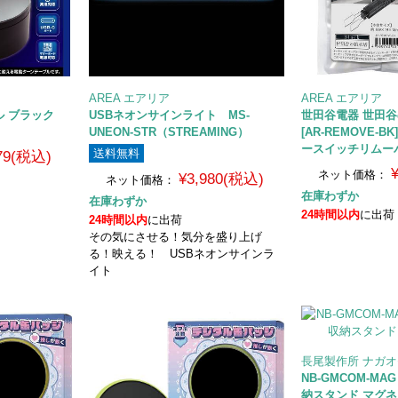
AREA エアリア
AREA エアリア
ル ブラック
USBネオンサインライト MS-
世田谷電器 世田谷
UNEON-STR（STREAMING）
[AR-REMOVE-B
ースイッチリムー
送料無料
979(税込)
ネット価格：
¥3,980(税込)
ネット価格：
在庫わずか
在庫わずか
24時間以内
に出荷
24時間以内
に出荷
その気にさせる！気分を盛り上げ
る！映える！ USBネオンサインラ
イト
長尾製作所 ナガ
NB-GMCOM-M
納スタンド マグ