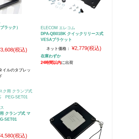
ム
 （ブラック）
ELECOM エレコム
DPA-QB01BK クイックリリース式
VESAブラケット
¥2,779(税込)
ネット価格：
¥3,608(税込)
在庫わずか
24時間以内
に出荷
タイルのタブレッ
ド
クス
用 クランプ式 マ
-SET01
¥4,580(税込)