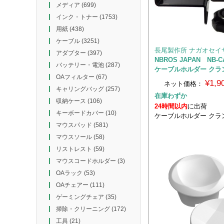
メディア
(699)
インク・トナー
(1753)
用紙
(438)
ケーブル
(3251)
長尾製作所 ナガオセイ
アダプター
(397)
NBROS JAPAN NB-C
バッテリー・電池
(287)
ケーブルホルダー クラ
OAフィルター
(67)
¥1,
ネット価格：
キャリングバッグ
(257)
在庫わずか
収納ケース
(106)
24時間以内
に出荷
キーボードカバー
(10)
ケーブルホルダー クラ
マウスパッド
(581)
マウスソール
(58)
リストレスト
(59)
マウスコードホルダー
(3)
OAラック
(53)
OAチェアー
(111)
ゲーミングチェア
(35)
掃除・クリーニング
(172)
工具
(21)