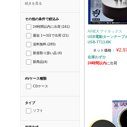
続きを見る
その他の条件で絞込み
24時間以内に出荷
(161)
AINEX アイネックス
最短 1〜3日で出荷
(21)
USB電動ターンテーブ
USB-TT13-BK
送料無料
(285)
¥2,
ネット価格：
新規取り扱い品
(4)
在庫わずか
新商品
(4)
24時間以内
に出荷
AVケース種類
CDケース
タイプ
ソフト