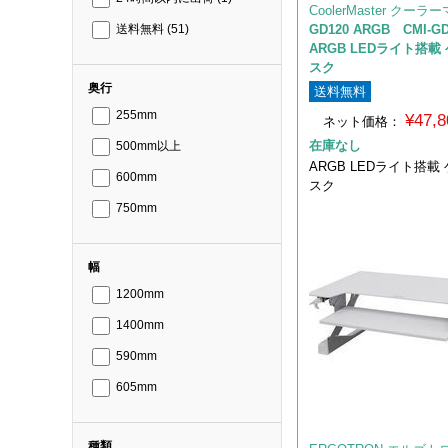
CoolerMaster クー
GD120 ARGB CMI-G
送料無料
(51)
ARGB LEDライト搭
スク
奥行
送料無料
255mm
¥47,
ネット価格：
在庫なし
500mm以上
ARGB LEDライト搭載
600mm
スク
750mm
幅
1200mm
1400mm
590mm
605mm
種類