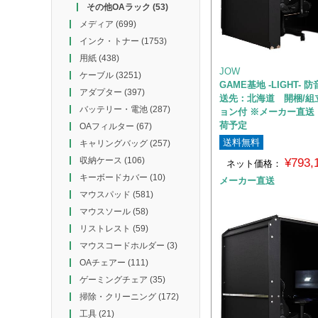
その他OAラック
(53)
メディア
(699)
インク・トナー
(1753)
用紙
(438)
JOW
ケーブル
(3251)
GAME基地 -LIGHT-
アダプター
(397)
送先：北海道 開梱/組
バッテリー・電池
(287)
ョン付 ※メーカー直送
荷予定
OAフィルター
(67)
送料無料
キャリングバッグ
(257)
収納ケース
(106)
¥793
ネット価格：
キーボードカバー
(10)
メーカー直送
マウスパッド
(581)
マウスソール
(58)
リストレスト
(59)
マウスコードホルダー
(3)
OAチェアー
(111)
ゲーミングチェア
(35)
掃除・クリーニング
(172)
工具
(21)