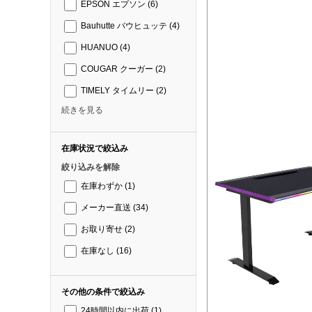
EPSON エプソン
(6)
Bauhutte バウヒュッテ
(4)
HUANUO
(4)
COUGAR クーガー
(2)
TIMELY タイムリー
(2)
続きを見る
在庫状況で絞込み
絞り込みを解除
在庫わずか
(1)
メーカー直送
(34)
お取り寄せ
(2)
在庫なし
(16)
その他の条件で絞込み
24時間以内に出荷
(1)