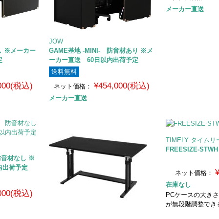
メーカー直送
JOW
し ※メーカー
GAME基地 -MINI- 防音材あり ※メ
定
ーカー直送 60日以内出荷予定
送料無料
,000(税込)
¥454,000(税込)
ネット価格：
メーカー直送
TIMELY タイムリ
FREESIZE-STWH
 防音材なし ※
内出荷予定
ネット価格：
在庫なし
,000(税込)
PCケースの大き
が無段階調整でき