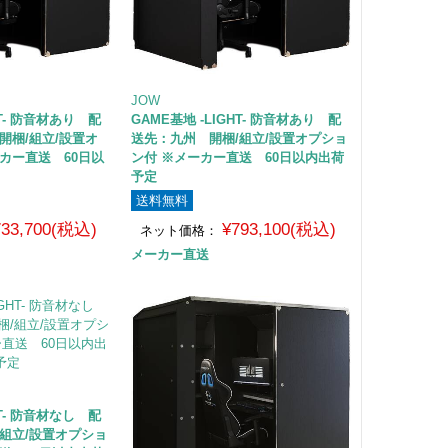
JOW
HT- 防音材あり 配
GAME基地 -LIGHT- 防音材あり 配
開梱/組立/設置オ
送先：九州 開梱/組立/設置オプショ
カー直送 60日以
ン付 ※メーカー直送 60日以内出荷
予定
送料無料
733,700(税込)
¥793,100(税込)
ネット価格：
メーカー直送
HT- 防音材なし 配
組立/設置オプショ