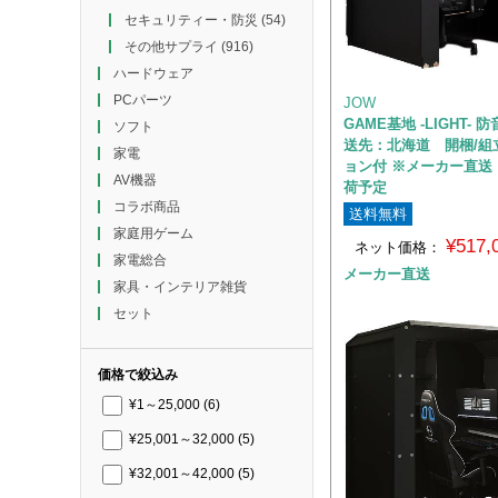
セキュリティー・防災
(54)
その他サプライ
(916)
ハードウェア
PCパーツ
JOW
GAME基地 -LIGHT-
ソフト
送先：北海道 開梱/組
家電
ョン付 ※メーカー直送
AV機器
荷予定
コラボ商品
送料無料
家庭用ゲーム
¥517
ネット価格：
家電総合
メーカー直送
家具・インテリア雑貨
セット
価格で絞込み
¥1～25,000
(6)
¥25,001～32,000
(5)
¥32,001～42,000
(5)