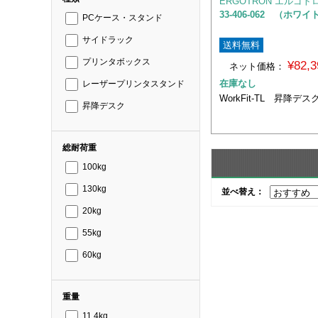
ERGOTRON エルゴト
33-406-062 （ホワイ
PCケース・スタンド
サイドラック
送料無料
プリンタボックス
¥82,
ネット価格：
在庫なし
レーザープリンタスタンド
WorkFit-TL 昇降デス
昇降デスク
総耐荷重
100kg
130kg
並べ替え：
20kg
55kg
60kg
重量
11.4kg