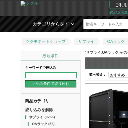
ご利用
税込3,3
カテゴリから探す
ツクモネットショップ
サプライ
OAラック
“
サプライ,OAラック,そ
絞込条件
キーワードで絞込み
並べ替え：
商品カテゴリ
絞り込みを解除
サプライ
(9266)
OAラック
(53)