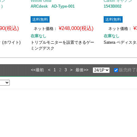
ロン
Willow Gear
Canon キヤノン
ト）
ARCdesk AD-Type-001
1543B002
送料無料
送料無料
390(税込)
¥248,000(税込)
¥
ネット価格：
ネット価格：
在庫なし
在庫なし
ク (ホワイト)
トリプルモニターを設置できるゲー
Satera ペディ
ミングデスク
<<
<
1
2
3
>
>>
販売終了
最初
最後