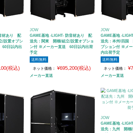
JOW
JOW
 防音材あり 配
GAME基地 -LIGHT- 防音材あり 配
GAME基地 -LIG
立/設置オプシ
送先：関東 開梱/組立/設置オプショ
送先：本州/四国 
 60日以内出
ン付 ※メーカー直送 60日以内出荷
プション付 ※メー
予定
内出荷予定
送料無料
送料無料
,100(税込)
¥695,200(税込)
¥
ネット価格：
ネット価格：
メーカー直送
メーカー直送
JOW
GAME基地 -LIG
送先：九州 開梱/