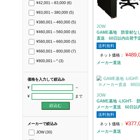
¥42,001～83,000
(6)
¥83,001～380,000
(5)
¥380,001～460,000
(5)
JOW
GAME基地 防音材な
¥460,001～560,000
(6)
直送 60日以内出荷予
¥560,001～660,000
(5)
送料無料
¥660,001～800,000
(7)
¥489
ネット価格：
¥800,001～*
(3)
メーカー直送
価格を入力して絞込み
¥
～
JOW
¥
まで
GAME基地 -LIGHT-
メーカー直送 60日以
送料無料
¥377
ネット価格：
メーカーで絞込み
メーカー直送
JOW
(30)