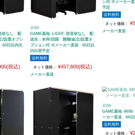
ン付 ※メーカー直
予定
送料無料
¥
ネット価格：
JOW
メーカー直送
 防音材なし 配
GAME基地 -LIGHT- 防音材なし 配
立/設置オプシ
送先：本州/四国 開梱/組立/設置オ
 60日以内出
プション付 ※メーカー直送 60日以
内出荷予定
送料無料
,000(税込)
¥457,600(税込)
ネット価格：
メーカー直送
JOW
GAME基地 -MIN
ーカー直送 60
送料無料
¥
ネット価格：