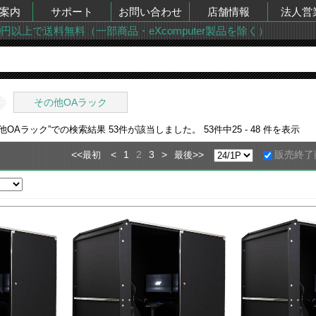
案内
サポート
お問い合わせ
店舗情報
法人営
00円以上で送料無料（一部商品・eXcomputer製品を除く）
その他OAラック
の他OAラック
”での検索結果
53
件が該当しました。
53
件中
25 - 48
件を表示
<<
<
1
2
3
>
>>
販売終了
最初
最後