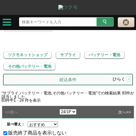
ツクモネットショップ
サプライ
バッテリー・電池
その他バッテリー・電池
ツクモネットショップ
サプライ
バッテリー・電池
その他バッテリー・電池
ひらく
+
絞込条件
“
サプライ,バッテリー・電池,その他バッテリー・電池
”での検索結果
83
件が
該当しました。
83
件中
1 - 24
件を表示
<<
>>
前へ
次へ
並べ替え：
販売終了商品を表示しない