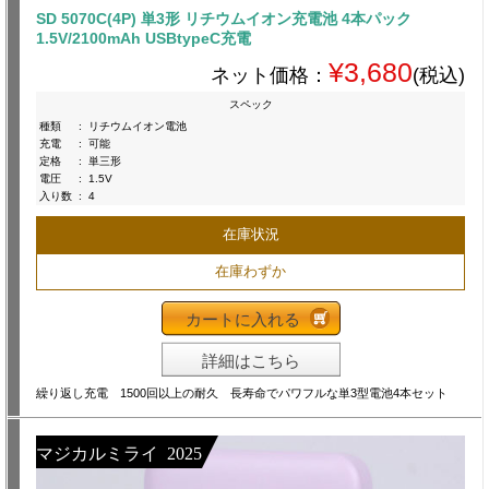
SD 5070C(4P) 単3形 リチウムイオン充電池 4本パック
1.5V/2100mAh USBtypeC充電
¥3,680
ネット価格：
(税込)
スペック
種類
:
リチウムイオン電池
充電
:
可能
定格
:
単三形
電圧
:
1.5V
入り数
:
4
在庫状況
在庫わずか
カートに入れる
詳細はこちら
繰り返し充電 1500回以上の耐久 長寿命でパワフルな単3型電池4本セット
マジカルミライ 2025