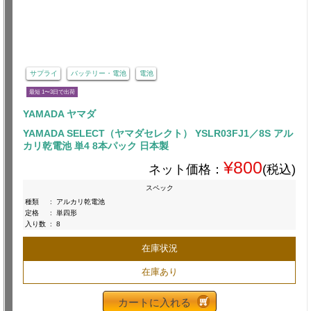
サプライ
バッテリー・電池
電池
最短 1〜3日で出荷
YAMADA ヤマダ
YAMADA SELECT（ヤマダセレクト） YSLR03FJ1／8S アル
カリ乾電池 単4 8本パック 日本製
¥800
ネット価格：
(税込)
スペック
種類
:
アルカリ乾電池
定格
:
単四形
入り数
:
8
在庫状況
在庫あり
カートに入れる