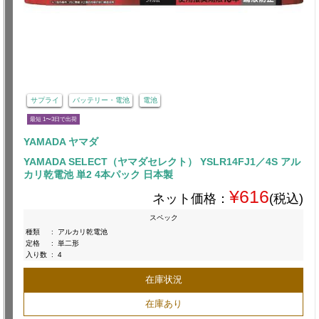
サプライ
バッテリー・電池
電池
最短 1〜3日で出荷
YAMADA ヤマダ
YAMADA SELECT（ヤマダセレクト） YSLR14FJ1／4S アル
カリ乾電池 単2 4本パック 日本製
¥616
ネット価格：
(税込)
スペック
種類
:
アルカリ乾電池
定格
:
単二形
入り数
:
4
在庫状況
在庫あり