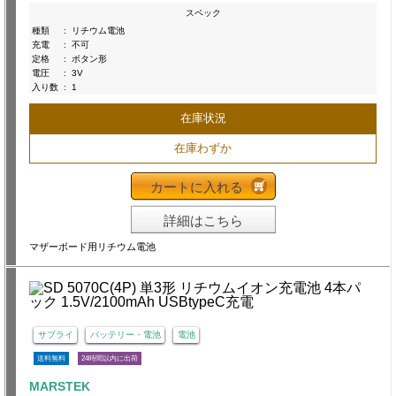
スペック
種類
:
リチウム電池
充電
:
不可
定格
:
ボタン形
電圧
:
3V
入り数
:
1
在庫状況
在庫わずか
カートに入れる
詳細はこちら
マザーボード用リチウム電池
サプライ
バッテリー・電池
電池
送料無料
24時間以内に出荷
MARSTEK