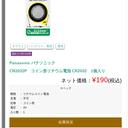
サプライ
バッテリー・電池
電池
最短 1〜3日で出荷
Panasonic パナソニック
CR2032P コイン形リチウム電池 CR2032 1個入り
¥190
ネット価格：
(税込)
スペック
種類
:
リチウムコイン電池
充電
:
不可
定格
:
コイン形
電圧
:
3V
入り数
:
1
在庫状況