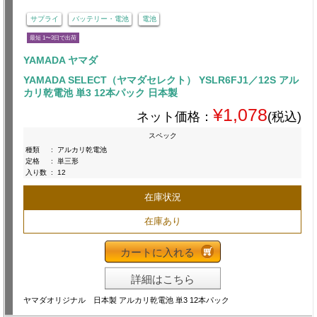
サプライ
バッテリー・電池
電池
最短 1〜3日で出荷
YAMADA ヤマダ
YAMADA SELECT（ヤマダセレクト） YSLR6FJ1／12S アル
カリ乾電池 単3 12本パック 日本製
¥1,078
ネット価格：
(税込)
スペック
種類
:
アルカリ乾電池
定格
:
単三形
入り数
:
12
在庫状況
在庫あり
カートに入れる
詳細はこちら
ヤマダオリジナル 日本製 アルカリ乾電池 単3 12本パック