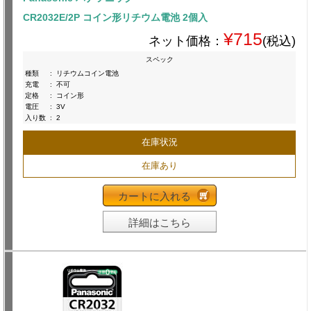
CR2032E/2P コイン形リチウム電池 2個入
¥715
ネット価格：
(税込)
スペック
種類
:
リチウムコイン電池
充電
:
不可
定格
:
コイン形
電圧
:
3V
入り数
:
2
在庫状況
在庫あり
カートに入れる
詳細はこちら