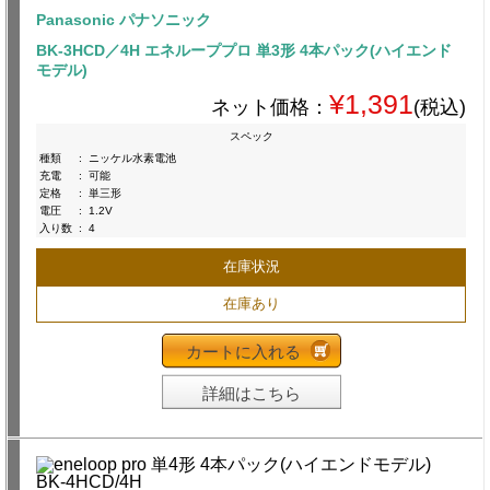
Panasonic パナソニック
BK-3HCD／4H エネループプロ 単3形 4本パック(ハイエンド
モデル)
¥1,391
ネット価格：
(税込)
スペック
種類
:
ニッケル水素電池
充電
:
可能
定格
:
単三形
電圧
:
1.2V
入り数
:
4
在庫状況
在庫あり
カートに入れる
詳細はこちら