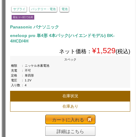
サプライ
バッテリー・電池
電池
最短 1〜3日で出荷
Panasonic パナソニック
eneloop pro 単4形 4本パック(ハイエンドモデル) BK-
4HCD/4H
¥1,529
ネット価格：
(税込)
スペック
種類
:
ニッケル水素電池
充電
:
不可
定格
:
単四形
電圧
:
1.2V
入り数
:
4
在庫状況
在庫あり
カートに入れる
詳細はこちら