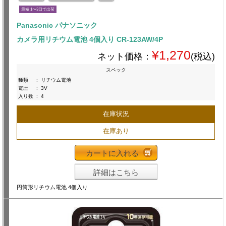
最短 1〜3日で出荷
Panasonic パナソニック
カメラ用リチウム電池 4個入り CR-123AW/4P
¥1,270
ネット価格：
(税込)
スペック
種類
:
リチウム電池
電圧
:
3V
入り数
:
4
在庫状況
在庫あり
カートに入れる
詳細はこちら
円筒形リチウム電池 4個入り