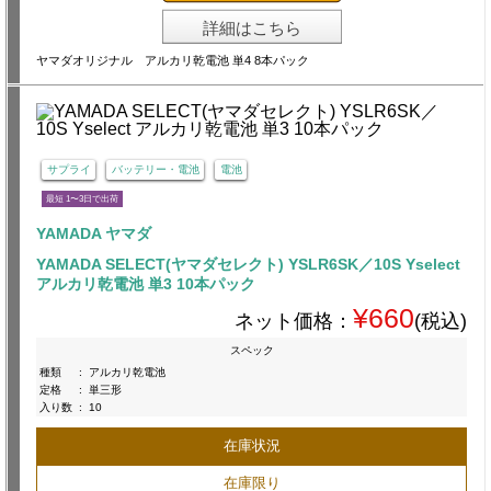
詳細はこちら
ヤマダオリジナル アルカリ乾電池 単4 8本パック
サプライ
バッテリー・電池
電池
最短 1〜3日で出荷
YAMADA ヤマダ
YAMADA SELECT(ヤマダセレクト) YSLR6SK／10S Yselect
アルカリ乾電池 単3 10本パック
¥660
ネット価格：
(税込)
スペック
種類
:
アルカリ乾電池
定格
:
単三形
入り数
:
10
在庫状況
在庫限り