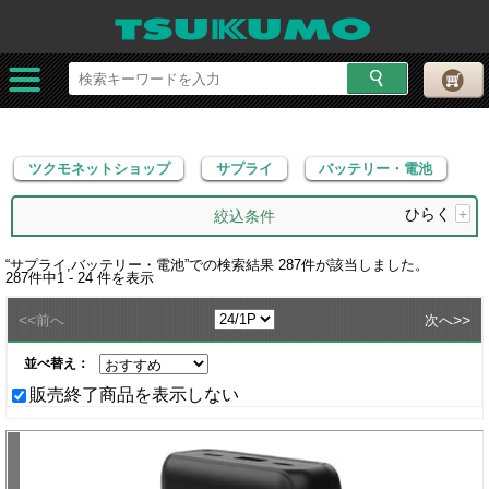
ツクモネットショップ
サプライ
バッテリー・電池
ツクモネットショップ
サプライ
バッテリー・電池
ひらく
+
絞込条件
“
サプライ,バッテリー・電池
”での検索結果
287
件が該当しました。
287
件中
1 - 24
件を表示
<<
>>
前へ
次へ
並べ替え：
販売終了商品を表示しない