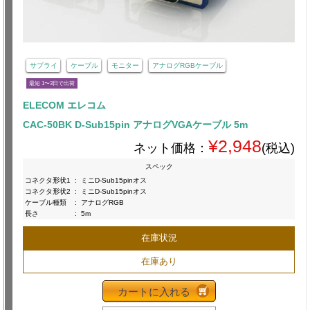
サプライ
ケーブル
モニター
アナログRGBケーブル
最短 1〜3日で出荷
ELECOM エレコム
CAC-50BK D-Sub15pin アナログVGAケーブル 5m
¥2,948
ネット価格：
(税込)
スペック
コネクタ形状1
:
ミニD-Sub15pinオス
コネクタ形状2
:
ミニD-Sub15pinオス
ケーブル種類
:
アナログRGB
長さ
:
5m
在庫状況
在庫あり
カートに入れる