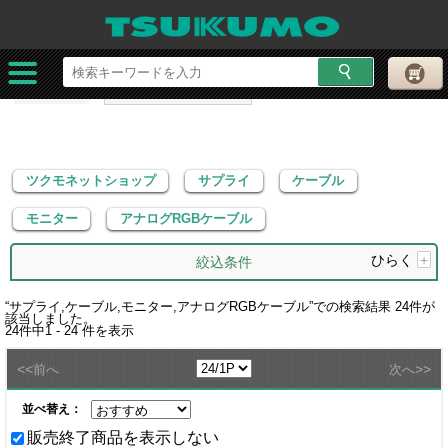
ツクモネットショップ
サプライ
ケーブル
モニター
アナログRGBケーブル
ツクモネットショップ
サプライ
ケーブル
モニター
アナログRGBケーブル
ひらく
+
絞込条件
“
サプライ,ケーブル,モニター,アナログRGBケーブル
”での検索結果
24
件が
該当しました。
24
件中
1 - 24
件を表示
<<
>>
前へ
次へ
並べ替え：
販売終了商品を表示しない