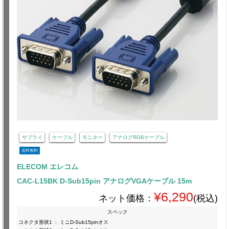
サプライ
ケーブル
モニター
アナログRGBケーブル
送料無料
ELECOM エレコム
CAC-L15BK D-Sub15pin アナログVGAケーブル 15m
¥6,290
ネット価格：
(税込)
スペック
コネクタ形状1
:
ミニD-Sub15pinオス