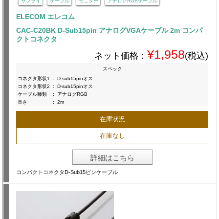
サプライ
ケーブル
モニター
アナログRGBケーブル
ELECOM エレコム
CAC-C20BK D-Sub15pin アナログVGAケーブル 2m コンパ
クトコネクタ
¥1,958
ネット価格：
(税込)
スペック
コネクタ形状1
:
D-sub15pinオス
コネクタ形状2
:
D-sub15pinオス
ケーブル種類
:
アナログRGB
長さ
:
2m
在庫状況
在庫なし
詳細はこちら
コンパクトコネクタD-Sub15ピンケーブル