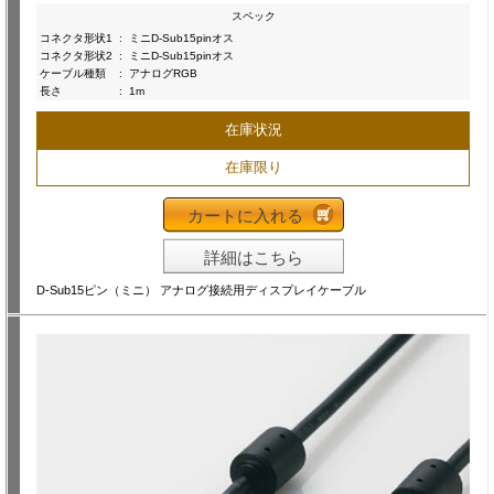
スペック
コネクタ形状1
:
ミニD-Sub15pinオス
コネクタ形状2
:
ミニD-Sub15pinオス
ケーブル種類
:
アナログRGB
長さ
:
1m
在庫状況
在庫限り
カートに入れる
詳細はこちら
D-Sub15ピン（ミニ） アナログ接続用ディスプレイケーブル