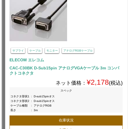
サプライ
ケーブル
モニター
アナログRGBケーブル
ELECOM エレコム
CAC-C30BK D-Sub15pin アナログVGAケーブル 3m コンパ
クトコネクタ
¥2,178
ネット価格：
(税込)
スペック
コネクタ形状1
:
D-sub15pinオス
コネクタ形状2
:
D-sub15pinオス
ケーブル種類
:
アナログRGB
長さ
:
3m
在庫状況