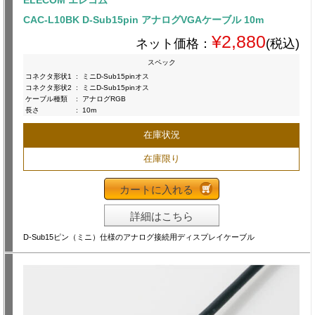
ELECOM エレコム
CAC-L10BK D-Sub15pin アナログVGAケーブル 10m
¥2,880
ネット価格：
(税込)
スペック
コネクタ形状1
:
ミニD-Sub15pinオス
コネクタ形状2
:
ミニD-Sub15pinオス
ケーブル種類
:
アナログRGB
長さ
:
10m
在庫状況
在庫限り
カートに入れる
詳細はこちら
D-Sub15ピン（ミニ）仕様のアナログ接続用ディスプレイケーブル