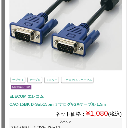
サプライ
ケーブル
モニター
アナログRGBケーブル
24時間以内に出荷
ELECOM エレコム
CAC-15BK D-Sub15pin アナログVGAケーブル 1.5m
¥1,080
ネット価格：
(税込)
スペック
コネクタ形状1
:
ミニD-Sub15pinオス