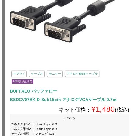
サプライ
ケーブル
モニター
アナログRGBケーブル
24時間以内に出荷
BUFFALO バッファロー
BSDCV07BK D-Sub15pin アナログVGAケーブル 0.7m
¥1,480
ネット価格：
(税込)
スペック
コネクタ形状1
:
D-sub15pinオス
コネクタ形状2
:
D-sub15pinオス
ケーブル種類
:
アナログRGB