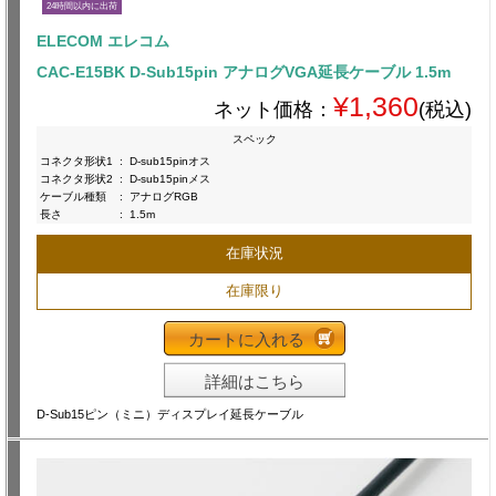
24時間以内に出荷
ELECOM エレコム
CAC-E15BK D-Sub15pin アナログVGA延長ケーブル 1.5m
¥1,360
ネット価格：
(税込)
スペック
コネクタ形状1
:
D-sub15pinオス
コネクタ形状2
:
D-sub15pinメス
ケーブル種類
:
アナログRGB
長さ
:
1.5m
在庫状況
在庫限り
カートに入れる
詳細はこちら
D-Sub15ピン（ミニ）ディスプレイ延長ケーブル