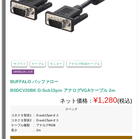
サプライ
ケーブル
モニター
アナログRGBケーブル
24時間以内に出荷
BUFFALO バッファロー
BSDCV20BK D-Sub15pin アナログVGAケーブル 2m
¥1,280
ネット価格：
(税込)
スペック
コネクタ形状1
:
D-sub15pinオス
コネクタ形状2
:
D-sub15pinオス
ケーブル種類
:
アナログRGB
長さ
:
2m