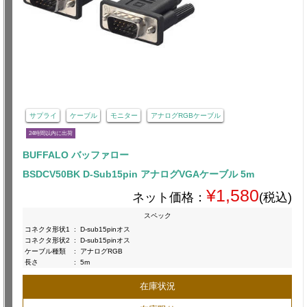
サプライ
ケーブル
モニター
アナログRGBケーブル
24時間以内に出荷
BUFFALO バッファロー
BSDCV50BK D-Sub15pin アナログVGAケーブル 5m
¥1,580
ネット価格：
(税込)
スペック
コネクタ形状1
:
D-sub15pinオス
コネクタ形状2
:
D-sub15pinオス
ケーブル種類
:
アナログRGB
長さ
:
5m
在庫状況