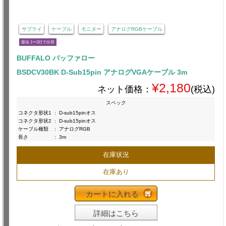
サプライ
ケーブル
モニター
アナログRGBケーブル
最短 1〜3日で出荷
BUFFALO バッファロー
BSDCV30BK D-Sub15pin アナログVGAケーブル 3m
¥2,180
ネット価格：
(税込)
スペック
コネクタ形状1
:
D-sub15pinオス
コネクタ形状2
:
D-sub15pinオス
ケーブル種類
:
アナログRGB
長さ
:
3m
在庫状況
在庫あり
カートに入れる
詳細はこちら