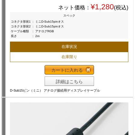
¥1,280
ネット価格：
(税込)
スペック
コネクタ形状1
:
ミニD-Sub15pinオス
コネクタ形状2
:
ミニD-Sub15pinオス
ケーブル種類
:
アナログRGB
長さ
:
2m
在庫状況
在庫限り
カートに入れる
詳細はこちら
D-Sub15ピン（ミニ） アナログ接続用ディスプレイケーブル