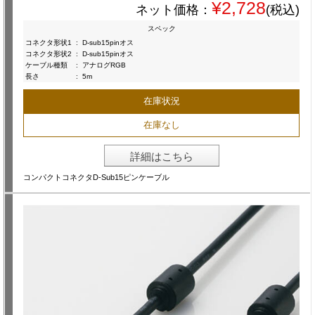
¥2,728
ネット価格：
(税込)
スペック
コネクタ形状1
:
D-sub15pinオス
コネクタ形状2
:
D-sub15pinオス
ケーブル種類
:
アナログRGB
長さ
:
5m
在庫状況
在庫なし
詳細はこちら
コンパクトコネクタD-Sub15ピンケーブル