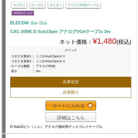
サプライ
ケーブル
モニター
アナログRGBケーブル
24時間以内に出荷
ELECOM エレコム
CAC-30BK D-Sub15pin アナログVGAケーブル 3m
¥1,480
ネット価格：
(税込)
スペック
コネクタ形状1
:
ミニD-Sub15pinオス
コネクタ形状2
:
ミニD-Sub15pinオス
ケーブル種類
:
アナログRGB
長さ
:
3m
在庫状況
在庫限り
カートに入れる
詳細はこちら
D-Sub15ピン（ミニ） アナログ接続用ディスプレイケーブル