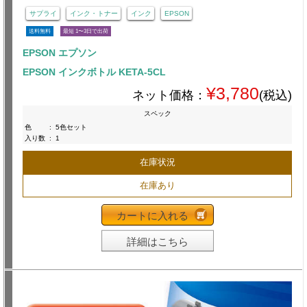
サプライ
インク・トナー
インク
EPSON
送料無料
最短 1〜3日で出荷
EPSON エプソン
EPSON インクボトル KETA-5CL
¥3,780
ネット価格：
(税込)
スペック
色
:
5色セット
入り数
:
1
在庫状況
在庫あり
カートに入れる
詳細はこちら