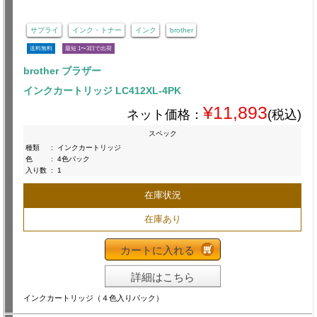
サプライ
インク・トナー
インク
brother
送料無料
最短 1〜3日で出荷
brother ブラザー
インクカートリッジ LC412XL-4PK
¥11,893
ネット価格：
(税込)
スペック
種類
:
インクカートリッジ
色
:
4色パック
入り数
:
1
在庫状況
在庫あり
カートに入れる
詳細はこちら
インクカートリッジ（４色入りパック）