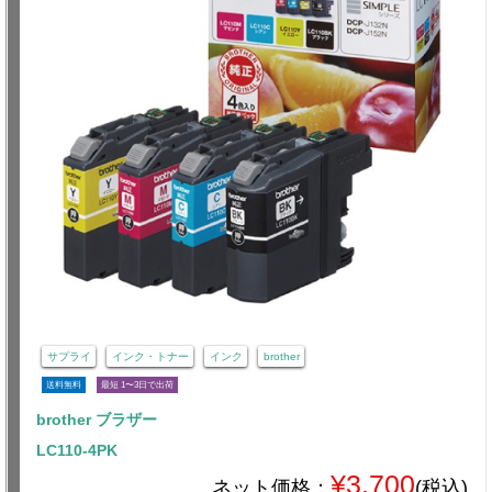
サプライ
インク・トナー
インク
brother
送料無料
最短 1〜3日で出荷
brother ブラザー
LC110-4PK
¥3,700
ネット価格：
(税込)