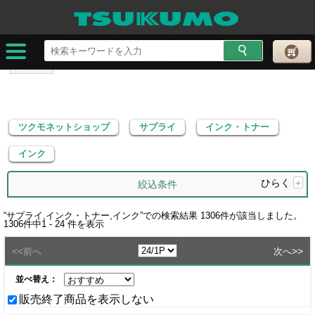
ツクモネットショップ
サプライ
インク・トナー
インク
ツクモネットショップ
サプライ
インク・トナー
インク
ひらく
+
絞込条件
“
サプライ,インク・トナー,インク
”での検索結果
1306
件が該当しました。
1306
件中
1 - 24
件を表示
<<
>>
前へ
次へ
並べ替え：
販売終了商品を表示しない