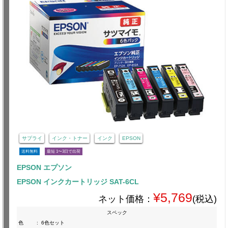
サプライ
インク・トナー
インク
EPSON
送料無料
最短 1〜3日で出荷
EPSON エプソン
EPSON インクカートリッジ SAT-6CL
¥5,769
ネット価格：
(税込)
スペック
色
:
6色セット