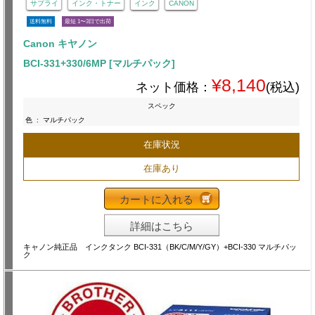
サプライ
インク・トナー
インク
CANON
送料無料
最短 1〜3日で出荷
Canon キヤノン
BCI-331+330/6MP [マルチパック]
¥8,140
ネット価格：
(税込)
スペック
色
:
マルチパック
在庫状況
在庫あり
カートに入れる
詳細はこちら
キャノン純正品 インクタンク BCI-331（BK/C/M/Y/GY）+BCI-330 マルチパッ
ク