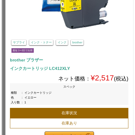
サプライ
インク・トナー
インク
brother
最短 1〜3日で出荷
brother ブラザー
インクカートリッジ LC412XLY
¥2,517
ネット価格：
(税込)
スペック
種類
:
インクカートリッジ
色
:
イエロー
入り数
:
1
在庫状況
在庫あり