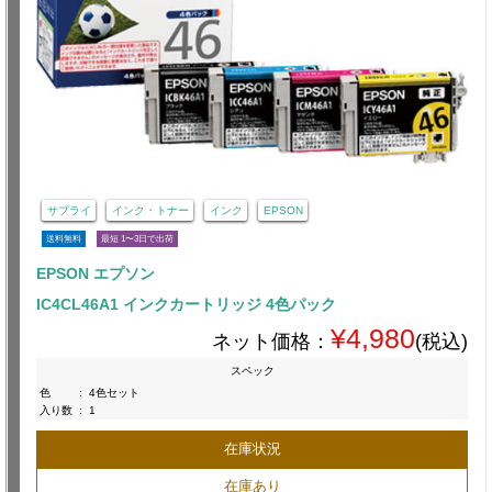
サプライ
インク・トナー
インク
EPSON
送料無料
最短 1〜3日で出荷
EPSON エプソン
IC4CL46A1 インクカートリッジ 4色パック
¥4,980
ネット価格：
(税込)
スペック
色
:
4色セット
入り数
:
1
在庫状況
在庫あり