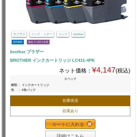
サプライ
インク・トナー
インク
brother
送料無料
最短 1〜3日で出荷
brother ブラザー
BROTHER インクカートリッジ LC411-4PK
¥4,147
ネット価格：
(税込)
スペック
種類
:
インクカートリッジ
色
:
4色パック
在庫状況
在庫あり
カートに入れる
詳細はこちら