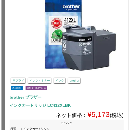
サプライ
インク・トナー
インク
brother
送料無料
最短 1〜3日で出荷
brother ブラザー
インクカートリッジ LC412XLBK
¥5,173
ネット価格：
(税込)
スペック
種類
:
インクカートリッジ