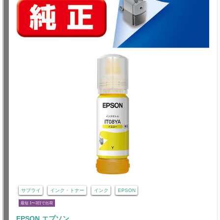
サプライ
インク・トナー
インク
EPSON
最短 1〜3日で出荷
EPSON エプソン