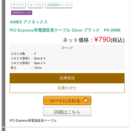
サプライ
ケーブル
内蔵電源ケーブル
24時間以内に出荷
AINEX アイネックス
PCI Express用電源延長ケーブル 15cm ブラック PX-008B
¥790
ネット価格：
(税込)
スペック
コネクタ数
:
2
コネクタ形状1
:
8pinオス
コネクタ形状2
:
8pinメス
長さ
:
15cm
在庫状況
在庫わずか
カートに入れる
詳細はこちら
PCI Express用電源延長ケーブル