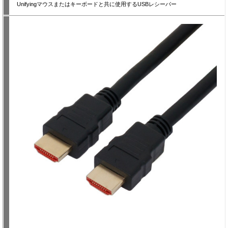
Unifyingマウスまたはキーボードと共に使用するUSBレシーバー