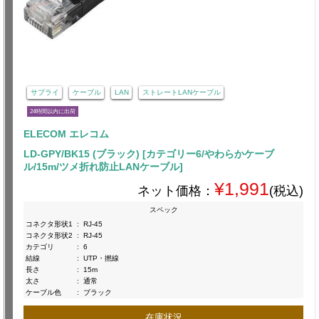
サプライ
ケーブル
LAN
ストレートLANケーブル
24時間以内に出荷
ELECOM エレコム
LD-GPY/BK15 (ブラック) [カテゴリー6/やわらかケーブ
ル/15m/ツメ折れ防止LANケーブル]
¥1,991
ネット価格：
(税込)
スペック
コネクタ形状1
:
RJ-45
コネクタ形状2
:
RJ-45
カテゴリ
:
6
結線
:
UTP・撚線
長さ
:
15m
太さ
:
通常
ケーブル色
:
ブラック
在庫状況