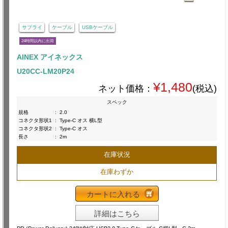
サプライ
ケーブル
USBケーブル
24時間以内に出荷
AINEX アイネックス
U20CC-LM20P24
¥1,480
ネット価格：
(税込)
スペック
規格
:
2.0
コネクタ形状1
:
Type-C オス 横L型
コネクタ形状2
:
Type-C オス
長さ
:
2m
在庫状況
在庫わずか
カートに入れる
詳細はこちら