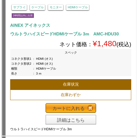
サプライ
ケーブル
モニター
HDMIケーブル
24時間以内に出荷
AINEX アイネックス
ウルトラハイスピードHDMIケーブル 3m AMC-HDU30
¥1,480
ネット価格：
(税込)
スペック
コネクタ形状1
:
HDMI (オス)
コネクタ形状2
:
HDMI (オス)
種類
:
HDMIケーブル
長さ
:
3 m
在庫状況
在庫わずか
カートに入れる
詳細はこちら
ウルトラハイスピードHDMIケーブル 3m