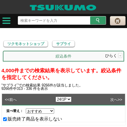
ツクモネットショップ
サプライ
ツクモネットショップ
サプライ
ひらく
+
絞込条件
4,000件までの検索結果を表示しています。絞込条件
を指定してください。
“
サプライ
”での検索結果
9266
件が該当しました。
9266
件中
313 - 336
件を表示
<<
>>
前へ
次へ
並べ替え：
販売終了商品を表示しない