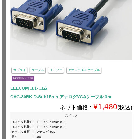
サプライ
ケーブル
モニター
アナログRGBケーブル
24時間以内に出荷
ELECOM エレコム
CAC-30BK D-Sub15pin アナログVGAケーブル 3m
¥1,480
ネット価格：
(税込)
スペック
コネクタ形状1
:
ミニD-Sub15pinオス
コネクタ形状2
:
ミニD-Sub15pinオス
ケーブル種類
:
アナログRGB
長さ
:
3m