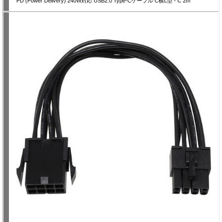
PD (Power Delivery) 240W対応 USB2.0 Type-Cケーブル C横L型 - C 2m