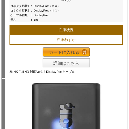
スペック
コネクタ形状1
:
DisplayPort（オス）
コネクタ形状2
:
DisplayPort（オス）
ケーブル種類
:
DisplayPort
長さ
:
1m
在庫状況
在庫わずか
カートに入れる
詳細はこちら
8K 4K Full HD 対応Ver1.4 DisplayPortケーブル