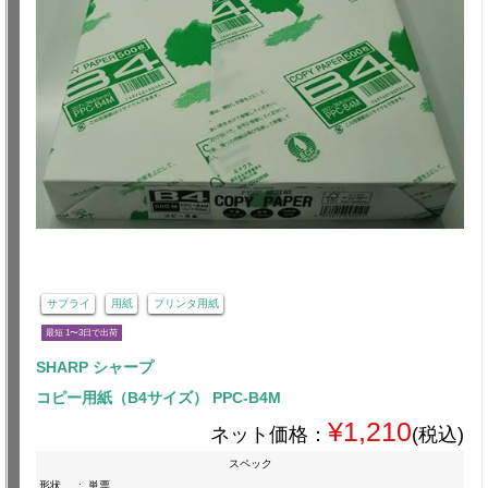
サプライ
用紙
プリンタ用紙
最短 1〜3日で出荷
SHARP シャープ
コピー用紙（B4サイズ） PPC-B4M
¥1,210
ネット価格：
(税込)
スペック
形状
:
単票