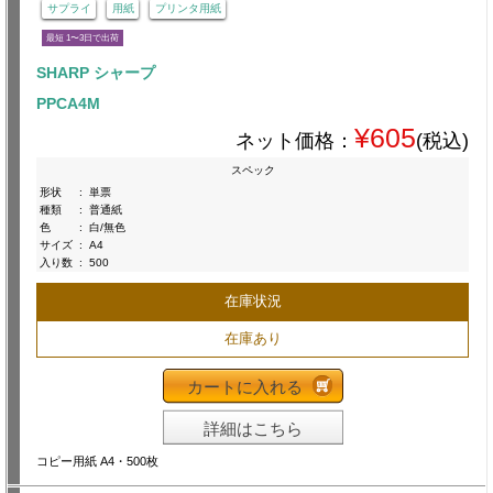
サプライ
用紙
プリンタ用紙
最短 1〜3日で出荷
SHARP シャープ
PPCA4M
¥605
ネット価格：
(税込)
スペック
形状
:
単票
種類
:
普通紙
色
:
白/無色
サイズ
:
A4
入り数
:
500
在庫状況
在庫あり
カートに入れる
詳細はこちら
コピー用紙 A4・500枚