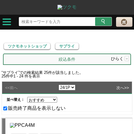
ツクモネットショップ
サプライ
ツクモネットショップ
サプライ
ひらく
+
絞込条件
“
サプライ
”での検索結果
25
件が該当しました。
25
件中
1 - 24
件を表示
<<
>>
前へ
次へ
並べ替え：
販売終了商品を表示しない