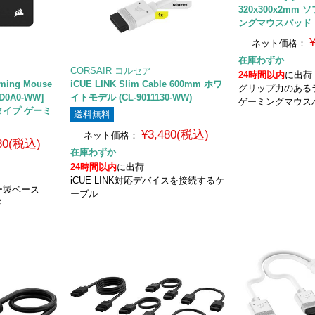
320x300x2mm
ングマウスパッド
ネット価格：
在庫わずか
CORSAIR コルセア
24時間以内
に出荷
aming Mouse
iCUE LINK Slim Cable 600mm ホワ
グリップ力のあ
1D0A0-WW]
イトモデル (CL-9011130-WW)
ゲーミングマウス
トタイプ ゲーミ
送料無料
¥3,480(税込)
ネット価格：
680(税込)
在庫わずか
24時間以内
に出荷
iCUE LINK対応デバイスを接続するケ
ー製ベース
ーブル
ド