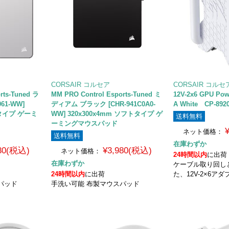
CORSAIR コルセア
CORSAIR コルセ
rts-Tuned ラ
MM PRO Control Esports-Tuned ミ
12V-2x6 GPU Powe
61-WW]
ディアム ブラック [CHR-941C0A0-
A White CP-892
トタイプ ゲーミ
WW] 320x300x4mm ソフトタイプ ゲ
送料無料
ーミングマウスパッド
ネット価格：
送料無料
在庫わずか
980(税込)
¥3,980(税込)
ネット価格：
24時間以内
に出荷
在庫わずか
ケーブル取り回し
24時間以内
に出荷
た、12V-2×6アダ
パッド
手洗い可能 布製マウスパッド