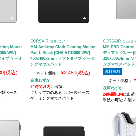
CORSAIR コルセア
CORSAIR コルセ
aming Mouse
MM Anti-fray Cloth Gaming Mouse
MM PRO Control 
D065-WW]
Pad L Black [CHR-941D060-WW]
ディアム グレー [CH
トタイプ ゲーミ
450x400x2mm ソフトタイプ ゲーミ
320x300x4mm
ングマウスパッド
ングマウスパッド
送料無料
480(税込)
¥2,480(税込)
ネット価格：
在庫わずか
ネット価格：
24時間以内
に出荷
在庫わずか
ー製ベース
グリップ力のあるラバー製ベース
24時間以内
に出荷
ド
ゲーミングマウスパッド
手洗い可能 布製