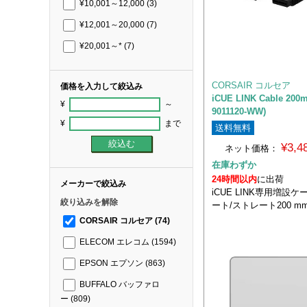
¥10,001～12,000
(3)
¥12,001～20,000
(7)
¥20,001～*
(7)
CORSAIR コルセア
価格を入力して絞込み
iCUE LINK Cable 200
¥
～
9011120-WW)
¥
まで
送料無料
¥3,
ネット価格：
在庫わずか
24時間以内
に出荷
メーカーで絞込み
iCUE LINK専用増設
絞り込みを解除
ート/ストレート200 mm
CORSAIR コルセア
(74)
ELECOM エレコム
(1594)
EPSON エプソン
(863)
BUFFALO バッファロ
ー
(809)