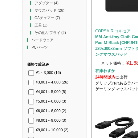
アダプター
(4)
マウスパッド
(26)
OAチェアー
(7)
工具
(1)
CORSAIR コルセア
その他サプライ
(2)
MM Anti-fray Cloth G
ハードウェア
Pad M Black [CHR-94
PCパーツ
320x300x2mm ソフ
ングマウスパッド
¥1,
ネット価格：
価格で絞込み
在庫わずか
¥1～3,000
(16)
24時間以内
に出荷
¥3,001～4,000
(26)
グリップ力のあるラバ
ゲーミングマウスパッ
¥4,001～5,000
(5)
¥5,001～6,000
(3)
¥6,001～8,000
(2)
¥8,001～9,000
(3)
¥9,001～10,000
(2)