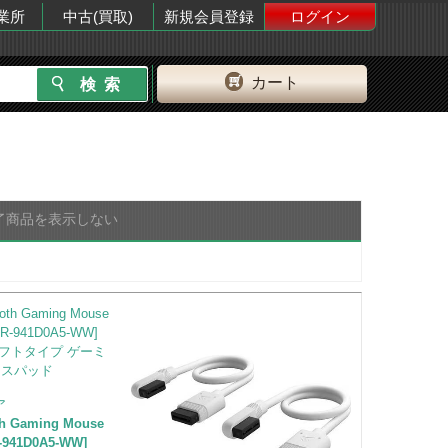
業所
中古(買取)
新規会員登録
ログイン
カート
了商品を表示しない
ア
oth Gaming Mouse
R-941D0A5-WW]