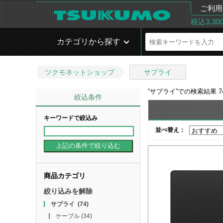
ご利用
税込3,3
カテゴリから探す
ツクモネットショップ
サプライ
“
サプライ
”での検索結果
7
絞込条件
キーワードで絞込み
並べ替え：
商品カテゴリ
絞り込みを解除
サプライ
(74)
ケーブル
(34)