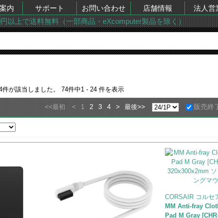
案内
サポート
お問い合わせ
店舗情報
法人営
00円以上で送料無料（一部商品・eXcomputer製品を除く）
4
件が該当しました。
74
件中
1 - 24
件を表示
<<
<
1
2
3
4
>
>>
販売終
最初
最後
CORSAIR コルセ
MM Anti-fray Cl
Pad M Gray [CH