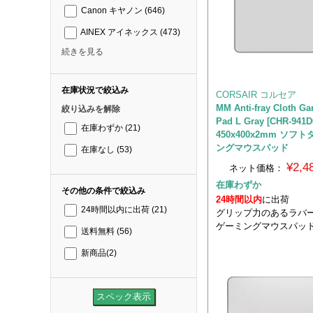
Canon キヤノン
(646)
AINEX アイネックス
(473)
続きを見る
在庫状況で絞込み
CORSAIR コルセア
MM Anti-fray Cloth G
絞り込みを解除
Pad L Gray [CHR-941
在庫わずか
(21)
450x400x2mm ソフ
ングマウスパッド
在庫なし
(53)
¥2,
ネット価格：
在庫わずか
その他の条件で絞込み
24時間以内
に出荷
24時間以内に出荷
(21)
グリップ力のあるラバ
ゲーミングマウスパッ
送料無料
(56)
新商品
(2)