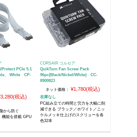
ア
CORSAIR コルセア
Protect PCIe 5.1
QuikTurn Fan Screw Pack
able、 White CP-
96pc(Black/Nickel/White) CC-
8900823
¥1,780(税込)
ネット価格：
¥3,280(税込)
在庫なし
PC組み立ての時間と労力を大幅に削
減できる ブラック／ホワイト／ニッ
損傷から防ぐ
ケルメッキ仕上げのスクリューを各
ect」機能を搭載 GPU
色32本