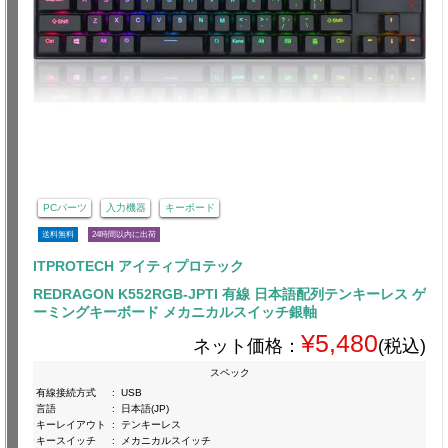
PCパーツ
入力機器
キーボード
送料無料
24時間以内に出荷
ITPROTECH アイティプロテック
REDRAGON K552RGB-JPTI 有線 日本語配列テンキーレス ゲ
ーミングキーボード メカニカルスイッチ銀軸
¥5,480
ネット価格：
(税込)
スペック
有線接続方式
:
USB
言語
:
日本語(JP)
キーレイアウト
:
テンキーレス
キースイッチ
:
メカニカルスイッチ