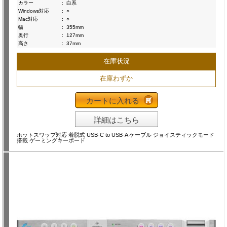
カラー
:
白系
Windows対応
:
○
Mac対応
:
○
幅
:
355mm
奥行
:
127mm
高さ
:
37mm
在庫状況
在庫わずか
カートに入れる
詳細はこちら
ホットスワップ対応 着脱式 USB-C to USB-A ケーブル ジョイスティックモード
搭載 ゲーミングキーボード