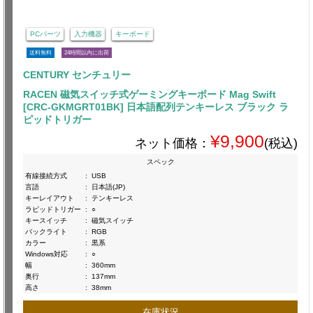
PCパーツ
入力機器
キーボード
送料無料
24時間以内に出荷
CENTURY センチュリー
RACEN 磁気スイッチ式ゲーミングキーボード Mag Swift
[CRC-GKMGRT01BK] 日本語配列テンキーレス ブラック ラ
ピッドトリガー
¥9,900
ネット価格：
(税込)
スペック
有線接続方式
:
USB
言語
:
日本語(JP)
キーレイアウト
:
テンキーレス
ラピッドトリガー
:
○
キースイッチ
:
磁気スイッチ
バックライト
:
RGB
カラー
:
黒系
Windows対応
:
○
幅
:
360mm
奥行
:
137mm
高さ
:
38mm
在庫状況