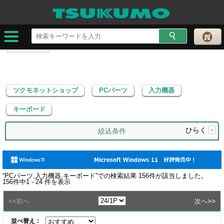
ツクモネットショップ
PCパーツ
入力機器
キーボード
ツクモネットショップ
PCパーツ
入力機器
キーボード
ひらく
+
絞込条件
“
PCパーツ,入力機器,キーボード
”での検索結果
156
件が該当しました。
156
件中
1 - 24
件を表示
<<
>>
前へ
次へ
並べ替え：