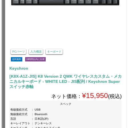
PCパーツ
入力機器
キーボード
送料無料
24時間以内に出荷
Keychron
[K8X-A1Z-JIS] K8 Version 2 QMK ワイヤレスカスタム・メカ
ニカルキーボード - WHITE LED - JIS配列 / Keychron Super
スイッチ赤軸
¥15,950
ネット価格：
(税込)
スペック
有線接続方式
:
USB
無線接続方式
:
Bluetooth
言語
:
日本語(JP)
キーレイアウト
:
テンキーレス
キースイッチ
:
メカニカルスイッチ