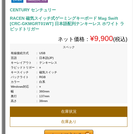
送料無料
24時間以内に出荷
CENTURY センチュリー
RACEN 磁気スイッチ式ゲーミングキーボード Mag Swift
[CRC-GKMGRT01WT] 日本語配列テンキーレス ホワイト ラ
ピッドトリガー
¥9,900
ネット価格：
(税込)
スペック
有線接続方式
:
USB
言語
:
日本語(JP)
キーレイアウト
:
テンキーレス
ラピッドトリガー
:
○
キースイッチ
:
磁気スイッチ
バックライト
:
RGB
カラー
:
白系
Windows対応
:
○
幅
:
360mm
奥行
:
137mm
高さ
:
38mm
在庫状況
在庫あり