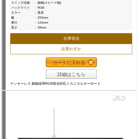
スイッチ詳細
:
銀軸(スピード軸)
バックライト
:
RGB
カラー
:
黒系
幅
:
353mm
奥行
:
124mm
高さ
:
38mm
在庫状況
在庫わずか
カートに入れる
詳細はこちら
テンキーレス 銀軸採用RGB発光対応メカニカルキーボード