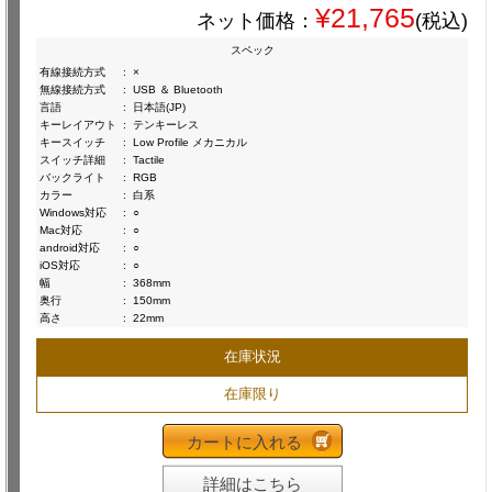
¥21,765
ネット価格：
(税込)
スペック
有線接続方式
:
×
無線接続方式
:
USB ＆ Bluetooth
言語
:
日本語(JP)
キーレイアウト
:
テンキーレス
キースイッチ
:
Low Profile メカニカル
スイッチ詳細
:
Tactile
バックライト
:
RGB
カラー
:
白系
Windows対応
:
○
Mac対応
:
○
android対応
:
○
iOS対応
:
○
幅
:
368mm
奥行
:
150mm
高さ
:
22mm
在庫状況
在庫限り
カートに入れる
詳細はこちら