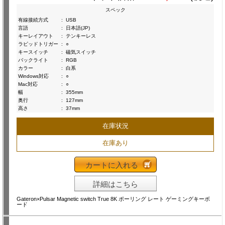
スペック
有線接続方式
:
USB
言語
:
日本語(JP)
キーレイアウト
:
テンキーレス
ラピッドトリガー
:
○
キースイッチ
:
磁気スイッチ
バックライト
:
RGB
カラー
:
白系
Windows対応
:
○
Mac対応
:
○
幅
:
355mm
奥行
:
127mm
高さ
:
37mm
在庫状況
在庫あり
カートに入れる
詳細はこちら
Gateron×Pulsar Magnetic switch True 8K ポーリング レート ゲーミングキーボ
ード