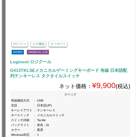
PCパーツ
入力機器
キーボード
送料無料
24時間以内に出荷
Logicool ロジクール
G413TKLSEメカニカルゲーミングキーボード 有線 日本語配
列テンキーレス タクタイルスイッチ
¥9,900
ネット価格：
(税込)
スペック
有線接続方式
:
USB
言語
:
日本語(JP)
キーレイアウト
:
テンキーレス
キースイッチ
:
メカニカルスイッチ
スイッチ詳細
:
Tactile
バックライト
:
単色：白
カラー
:
黒系
Windows対応
:
○