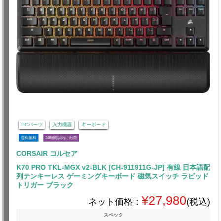
PCパーツ
入力機器
キーボード
送料無料
24時間以内に出荷
CORSAIR コルセア
K70 PRO TKL-MGX v2-BLK [CH-911911G-JP] 有線 日本語配
列テンキーレス ゲーミングキーボード 磁気スイッチ ラピッド
トリガー ブラック
¥27,980
ネット価格：
(税込)
スペック