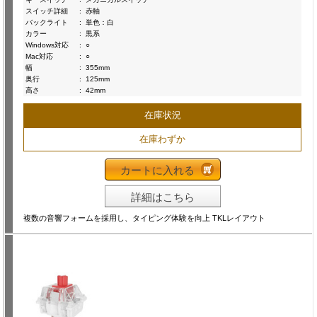
スイッチ詳細
:
赤軸
バックライト
:
単色：白
カラー
:
黒系
Windows対応
:
○
Mac対応
:
○
幅
:
355mm
奥行
:
125mm
高さ
:
42mm
在庫状況
在庫わずか
カートに入れる
詳細はこちら
複数の音響フォームを採用し、タイピング体験を向上 TKLレイアウト