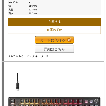
Mac対応
:
○
幅
:
355mm
奥行
:
127mm
高さ
:
36.3mm
在庫状況
在庫わずか
カートに入れる
詳細はこちら
メカニカル ゲーミング キーボード