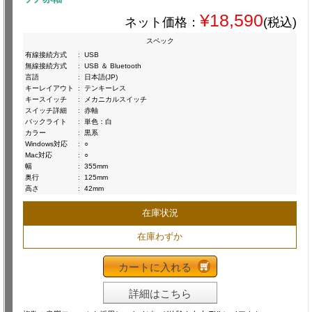
¥18,590
ネット価格：
(税込)
スペック
有線接続方式
:
USB
無線接続方式
:
USB ＆ Bluetooth
言語
:
日本語(JP)
キーレイアウト
:
テンキーレス
キースイッチ
:
メカニカルスイッチ
スイッチ詳細
:
赤軸
バックライト
:
単色：白
カラー
:
黒系
Windows対応
:
○
Mac対応
:
○
幅
:
355mm
奥行
:
125mm
高さ
:
42mm
在庫状況
在庫わずか
カートに入れる
詳細はこちら