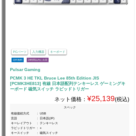
PCパーツ
入力機器
キーボード
送料無料
24時間以内に出荷
Pulsar Gaming
PCMK 3 HE TKL Bruce Lee 85th Edition JIS
[PCMK3HE813] 有線 日本語配列テンキーレス ゲーミングキ
ーボード 磁気スイッチ ラピッドトリガー
¥25,139
ネット価格：
(税込)
スペック
有線接続方式
:
USB
言語
:
日本語(JP)
キーレイアウト
:
テンキーレス
ラピッドトリガー
:
○
キースイッチ
:
磁気スイッチ