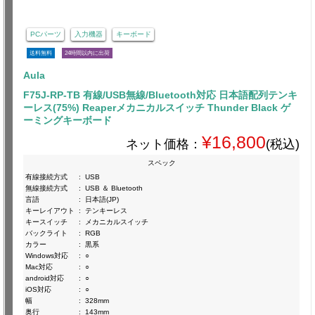
PCパーツ
入力機器
キーボード
送料無料
24時間以内に出荷
Aula
F75J-RP-TB 有線/USB無線/Bluetooth対応 日本語配列テンキ
ーレス(75%) Reaperメカニカルスイッチ Thunder Black ゲ
ーミングキーボード
¥16,800
ネット価格：
(税込)
スペック
有線接続方式
:
USB
無線接続方式
:
USB ＆ Bluetooth
言語
:
日本語(JP)
キーレイアウト
:
テンキーレス
キースイッチ
:
メカニカルスイッチ
バックライト
:
RGB
カラー
:
黒系
Windows対応
:
○
Mac対応
:
○
android対応
:
○
iOS対応
:
○
幅
:
328mm
奥行
:
143mm