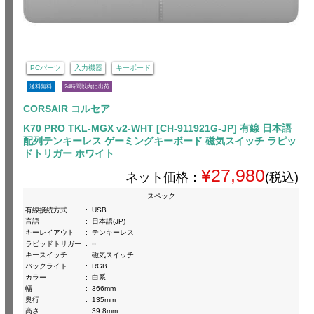
PCパーツ
入力機器
キーボード
送料無料
24時間以内に出荷
CORSAIR コルセア
K70 PRO TKL-MGX v2-WHT [CH-911921G-JP] 有線 日本語
配列テンキーレス ゲーミングキーボード 磁気スイッチ ラピッ
ドトリガー ホワイト
¥27,980
ネット価格：
(税込)
スペック
有線接続方式
:
USB
言語
:
日本語(JP)
キーレイアウト
:
テンキーレス
ラピッドトリガー
:
○
キースイッチ
:
磁気スイッチ
バックライト
:
RGB
カラー
:
白系
幅
:
366mm
奥行
:
135mm
高さ
:
39.8mm