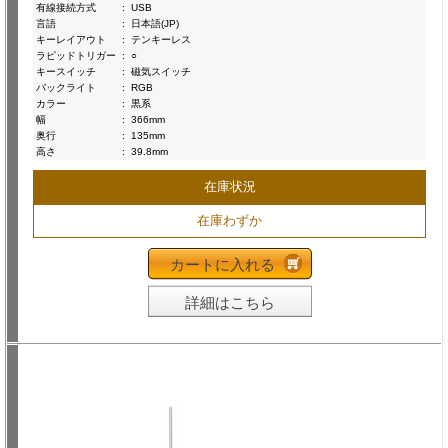
有線接続方式
:
USB
言語
:
日本語(JP)
キーレイアウト
:
テンキーレス
ラピッドトリガー
:
○
キースイッチ
:
磁気スイッチ
バックライト
:
RGB
カラー
:
黒系
幅
:
366mm
奥行
:
135mm
高さ
:
39.8mm
在庫状況
在庫わずか
カートに入れる
詳細はこちら