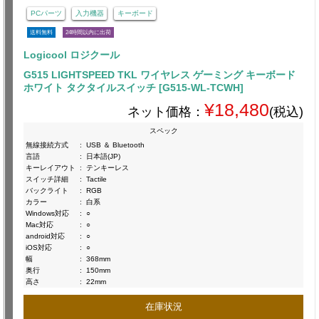
PCパーツ
入力機器
キーボード
送料無料
24時間以内に出荷
Logicool ロジクール
G515 LIGHTSPEED TKL ワイヤレス ゲーミング キーボード
ホワイト タクタイルスイッチ [G515-WL-TCWH]
¥18,480
ネット価格：
(税込)
スペック
無線接続方式
:
USB ＆ Bluetooth
言語
:
日本語(JP)
キーレイアウト
:
テンキーレス
スイッチ詳細
:
Tactile
バックライト
:
RGB
カラー
:
白系
Windows対応
:
○
Mac対応
:
○
android対応
:
○
iOS対応
:
○
幅
:
368mm
奥行
:
150mm
高さ
:
22mm
在庫状況