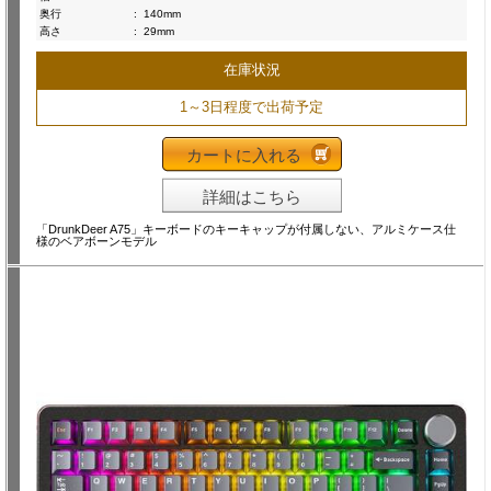
奥行
:
140mm
高さ
:
29mm
在庫状況
1～3日程度で出荷予定
カートに入れる
詳細はこちら
「DrunkDeer A75」キーボードのキーキャップが付属しない、アルミケース仕
様のベアボーンモデル