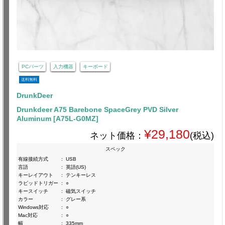
PCパーツ
入力機器
キーボード
送料無料
DrunkDeer
Drunkdeer A75 Barebone SpaceGrey PVD Silver
Aluminum [A75L-G0MZ]
¥29,180
ネット価格：
(税込)
スペック
有線接続方式
:
USB
言語
:
英語(US)
キーレイアウト
:
テンキーレス
ラピッドトリガー
:
○
キースイッチ
:
磁気スイッチ
カラー
:
グレー系
Windows対応
:
○
Mac対応
:
○
幅
:
335mm