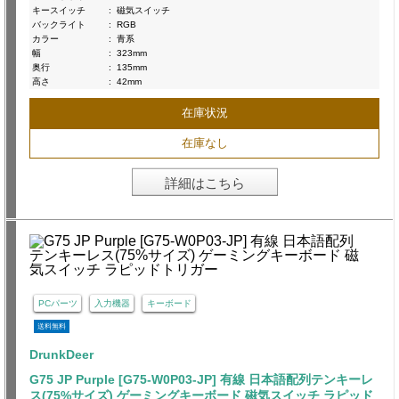
キースイッチ
:
磁気スイッチ
バックライト
:
RGB
カラー
:
青系
幅
:
323mm
奥行
:
135mm
高さ
:
42mm
在庫状況
在庫なし
詳細はこちら
PCパーツ
入力機器
キーボード
送料無料
DrunkDeer
G75 JP Purple [G75-W0P03-JP] 有線 日本語配列テンキーレ
ス(75%サイズ) ゲーミングキーボード 磁気スイッチ ラピッド