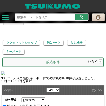
ツクモネットショップ
PCパーツ
入力機器
キーボード
ツクモネットショップ
PCパーツ
入力機器
キーボード
ひらく
+
絞込条件
“
PCパーツ,入力機器,キーボード
”での検索結果
10
件が該当しました。
10
件中
1 - 10
件を表示
<<
>>
前へ
次へ
並べ替え：