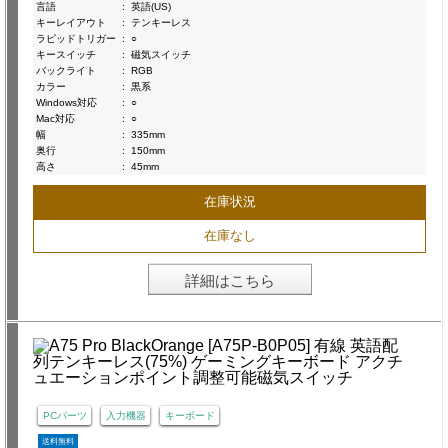
言語
:
英語(US)
キーレイアウト
:
テンキーレス
ラピッドトリガー
:
○
キースイッチ
:
磁気スイッチ
バックライト
:
RGB
カラー
:
黒系
Windows対応
:
○
Mac対応
:
○
幅
:
335mm
奥行
:
150mm
高さ
:
45mm
在庫状況
在庫なし
詳細はこちら
PCパーツ
入力機器
キーボード
送料無料