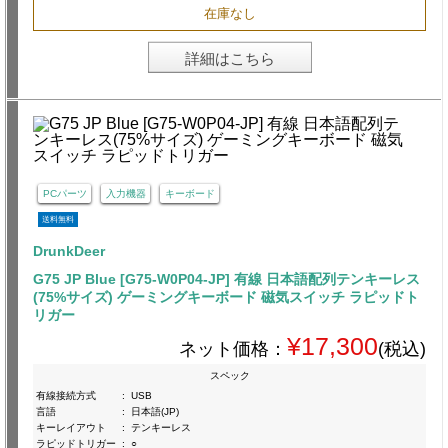
在庫なし
詳細はこちら
PCパーツ
入力機器
キーボード
送料無料
DrunkDeer
G75 JP Blue [G75-W0P04-JP] 有線 日本語配列テンキーレス
(75%サイズ) ゲーミングキーボード 磁気スイッチ ラピッドト
リガー
¥17,300
ネット価格：
(税込)
スペック
有線接続方式
:
USB
言語
:
日本語(JP)
キーレイアウト
:
テンキーレス
ラピッドトリガー
:
○