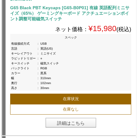
G65 Black PBT Keycaps [G65-B0P01] 有線 英語配列ミニサ
イズ（65%） ゲーミングキーボード アクチュエーションポイ
ント調整可能磁気スイッチ
¥15,980
ネット価格：
(税込)
スペック
有線接続方式
:
USB
言語
:
英語(US)
キーレイアウト
:
ミニサイズ
ラピッドトリガー
:
○
キースイッチ
:
磁気スイッチ
バックライト
:
RGB
カラー
:
黒系
幅
:
310mm
奥行
:
102mm
高さ
:
30mm
在庫状況
在庫なし
詳細はこちら