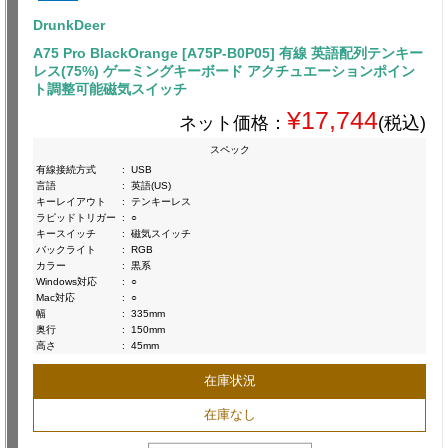
DrunkDeer
A75 Pro BlackOrange [A75P-B0P05] 有線 英語配列テンキー
レス(75%) ゲーミングキーボード アクチュエーションポイン
ト調整可能磁気スイッチ
¥17,744
ネット価格：
(税込)
スペック
有線接続方式
:
USB
言語
:
英語(US)
キーレイアウト
:
テンキーレス
ラピッドトリガー
:
○
キースイッチ
:
磁気スイッチ
バックライト
:
RGB
カラー
:
黒系
Windows対応
:
○
Mac対応
:
○
幅
:
335mm
奥行
:
150mm
高さ
:
45mm
在庫状況
在庫なし