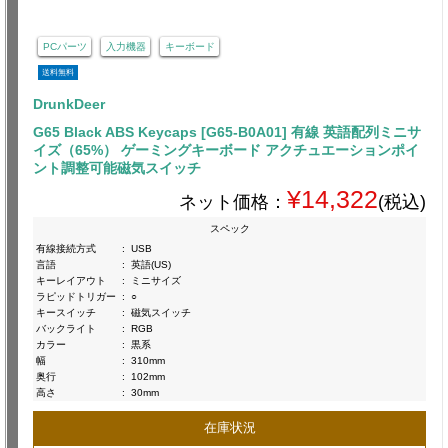
PCパーツ
入力機器
キーボード
送料無料
DrunkDeer
G65 Black ABS Keycaps [G65-B0A01] 有線 英語配列ミニサ
イズ（65%） ゲーミングキーボード アクチュエーションポイ
ント調整可能磁気スイッチ
¥14,322
ネット価格：
(税込)
スペック
有線接続方式
:
USB
言語
:
英語(US)
キーレイアウト
:
ミニサイズ
ラピッドトリガー
:
○
キースイッチ
:
磁気スイッチ
バックライト
:
RGB
カラー
:
黒系
幅
:
310mm
奥行
:
102mm
高さ
:
30mm
在庫状況