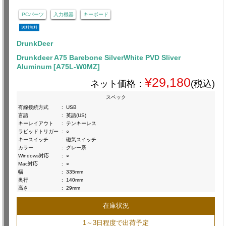
PCパーツ
入力機器
キーボード
送料無料
DrunkDeer
Drunkdeer A75 Barebone SilverWhite PVD Sliver
Aluminum [A75L-W0MZ]
¥29,180
ネット価格：
(税込)
スペック
有線接続方式
:
USB
言語
:
英語(US)
キーレイアウト
:
テンキーレス
ラピッドトリガー
:
○
キースイッチ
:
磁気スイッチ
カラー
:
グレー系
Windows対応
:
○
Mac対応
:
○
幅
:
335mm
奥行
:
140mm
高さ
:
29mm
在庫状況
1～3日程度で出荷予定