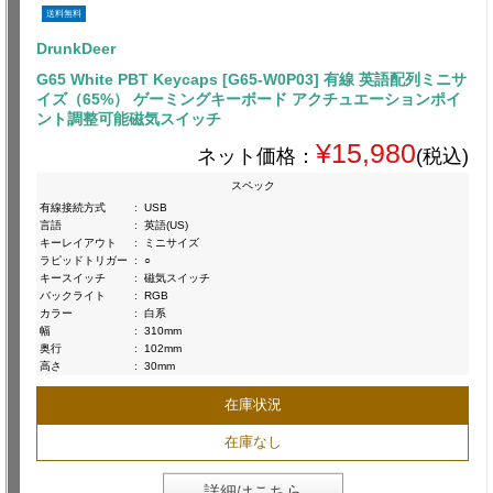
送料無料
DrunkDeer
G65 White PBT Keycaps [G65-W0P03] 有線 英語配列ミニサ
イズ（65%） ゲーミングキーボード アクチュエーションポイ
ント調整可能磁気スイッチ
¥15,980
ネット価格：
(税込)
スペック
有線接続方式
:
USB
言語
:
英語(US)
キーレイアウト
:
ミニサイズ
ラピッドトリガー
:
○
キースイッチ
:
磁気スイッチ
バックライト
:
RGB
カラー
:
白系
幅
:
310mm
奥行
:
102mm
高さ
:
30mm
在庫状況
在庫なし
詳細はこちら