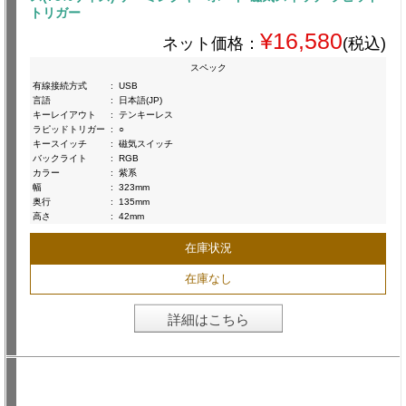
トリガー
¥16,580
ネット価格：
(税込)
スペック
有線接続方式
:
USB
言語
:
日本語(JP)
キーレイアウト
:
テンキーレス
ラピッドトリガー
:
○
キースイッチ
:
磁気スイッチ
バックライト
:
RGB
カラー
:
紫系
幅
:
323mm
奥行
:
135mm
高さ
:
42mm
在庫状況
在庫なし
詳細はこちら