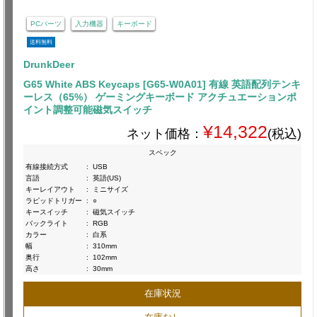
PCパーツ
入力機器
キーボード
送料無料
DrunkDeer
G65 White ABS Keycaps [G65-W0A01] 有線 英語配列テンキ
ーレス（65%） ゲーミングキーボード アクチュエーションポ
イント調整可能磁気スイッチ
¥14,322
ネット価格：
(税込)
スペック
有線接続方式
:
USB
言語
:
英語(US)
キーレイアウト
:
ミニサイズ
ラピッドトリガー
:
○
キースイッチ
:
磁気スイッチ
バックライト
:
RGB
カラー
:
白系
幅
:
310mm
奥行
:
102mm
高さ
:
30mm
在庫状況