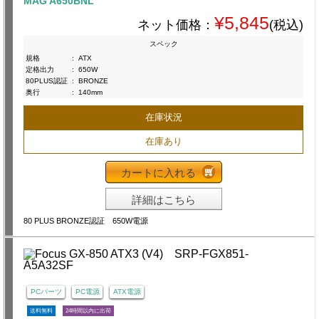
MAG A650BNL
¥5,845
ネット価格：
(税込)
スペック
規格
:
ATX
定格出力
:
650W
80PLUS認証
:
BRONZE
奥行
:
140mm
在庫状況
在庫あり
カートに入れる
詳細はこちら
80 PLUS BRONZE認証 650W電源
PCパーツ
PC電源
ATX電源
送料無料
24時間以内に出荷