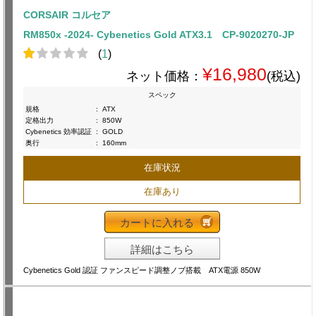
CORSAIR コルセア
RM850x -2024- Cybenetics Gold ATX3.1 CP-9020270-JP
(
1
)
¥16,980
ネット価格：
(税込)
スペック
規格
:
ATX
定格出力
:
850W
Cybenetics 効率認証
:
GOLD
奥行
:
160mm
在庫状況
在庫あり
カートに入れる
詳細はこちら
Cybenetics Gold 認証 ファンスピード調整ノブ搭載 ATX電源 850W