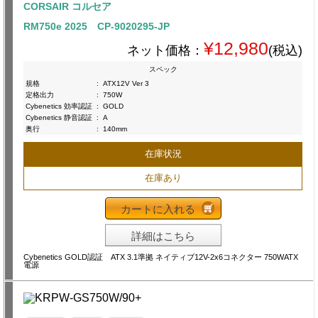
CORSAIR コルセア
RM750e 2025 CP-9020295-JP
¥12,980
ネット価格：
(税込)
スペック
規格
:
ATX12V Ver 3
定格出力
:
750W
Cybenetics 効率認証
:
GOLD
Cybenetics 静音認証
:
A
奥行
:
140mm
在庫状況
在庫あり
カートに入れる
詳細はこちら
Cybenetics GOLD認証 ATX 3.1準拠 ネイティブ12V-2x6コネクター 750WATX
電源