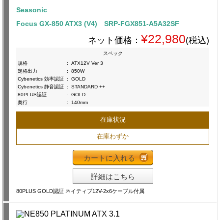
Seasonic
Focus GX-850 ATX3 (V4) SRP-FGX851-A5A32SF
¥22,980
ネット価格：
(税込)
スペック
規格
:
ATX12V Ver 3
定格出力
:
850W
Cybenetics 効率認証
:
GOLD
Cybenetics 静音認証
:
STANDARD ++
80PLUS認証
:
GOLD
奥行
:
140mm
在庫状況
在庫わずか
カートに入れる
詳細はこちら
80PLUS GOLD認証 ネイティブ12V-2x6ケーブル付属