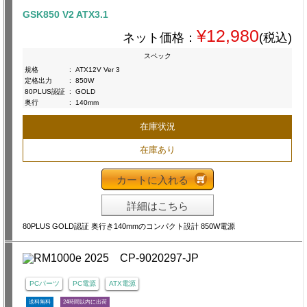
GSK850 V2 ATX3.1
¥12,980
ネット価格：
(税込)
スペック
規格
:
ATX12V Ver 3
定格出力
:
850W
80PLUS認証
:
GOLD
奥行
:
140mm
在庫状況
在庫あり
カートに入れる
詳細はこちら
80PLUS GOLD認証 奥行き140mmのコンパクト設計 850W電源
PCパーツ
PC電源
ATX電源
送料無料
24時間以内に出荷