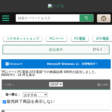
ツクモネットショップ
PCパーツ
PC電源
ATX電源
ツクモネットショップ
PCパーツ
PC電源
ATX電源
ひらく
+
絞込条件
“
PCパーツ,PC電源,ATX電源
”での検索結果
685
件が該当しました。
685
件中
1 - 24
件を表示
<<
>>
前へ
次へ
並べ替え：
販売終了商品を表示しない