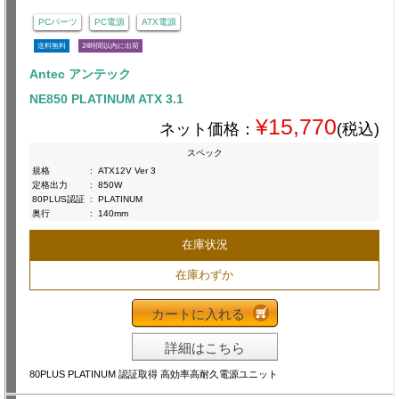
PCパーツ
PC電源
ATX電源
送料無料
24時間以内に出荷
Antec アンテック
NE850 PLATINUM ATX 3.1
¥15,770
ネット価格：
(税込)
スペック
規格
:
ATX12V Ver 3
定格出力
:
850W
80PLUS認証
:
PLATINUM
奥行
:
140mm
在庫状況
在庫わずか
カートに入れる
詳細はこちら
80PLUS PLATINUM 認証取得 高効率高耐久電源ユニット