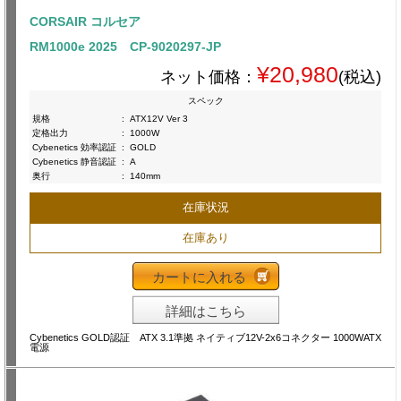
CORSAIR コルセア
RM1000e 2025 CP-9020297-JP
¥20,980
ネット価格：
(税込)
スペック
規格
:
ATX12V Ver 3
定格出力
:
1000W
Cybenetics 効率認証
:
GOLD
Cybenetics 静音認証
:
A
奥行
:
140mm
在庫状況
在庫あり
カートに入れる
詳細はこちら
Cybenetics GOLD認証 ATX 3.1準拠 ネイティブ12V-2x6コネクター 1000WATX
電源