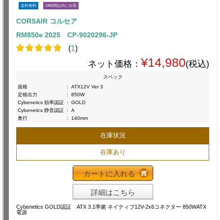
送料無料
24時間以内に出荷
CORSAIR コルセア
RM850e 2025 CP-9020296-JP
(
1
)
¥14,980
ネット価格：
(税込)
スペック
規格
:
ATX12V Ver 3
定格出力
:
850W
Cybenetics 効率認証
:
GOLD
Cybenetics 静音認証
:
A
奥行
:
140mm
在庫状況
在庫あり
カートに入れる
詳細はこちら
Cybenetics GOLD認証 ATX 3.1準拠 ネイティブ12V-2x6コネクター 850WATX
電源