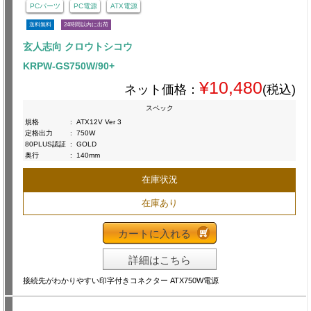
PCパーツ
PC電源
ATX電源
送料無料
24時間以内に出荷
玄人志向 クロウトシコウ
KRPW-GS750W/90+
¥10,480
ネット価格：
(税込)
スペック
規格
:
ATX12V Ver 3
定格出力
:
750W
80PLUS認証
:
GOLD
奥行
:
140mm
在庫状況
在庫あり
カートに入れる
詳細はこちら
接続先がわかりやすい印字付きコネクター ATX750W電源