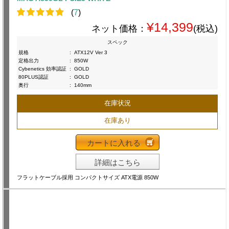
(
7
)
¥14,399
ネット価格：
(税込)
スペック
規格
:
ATX12V Ver 3
定格出力
:
850W
Cybenetics 効率認証
:
GOLD
80PLUS認証
:
GOLD
奥行
:
140mm
在庫状況
在庫あり
カートに入れる
詳細はこちら
フラットケーブル採用 コンパクトサイズ ATX電源 850W