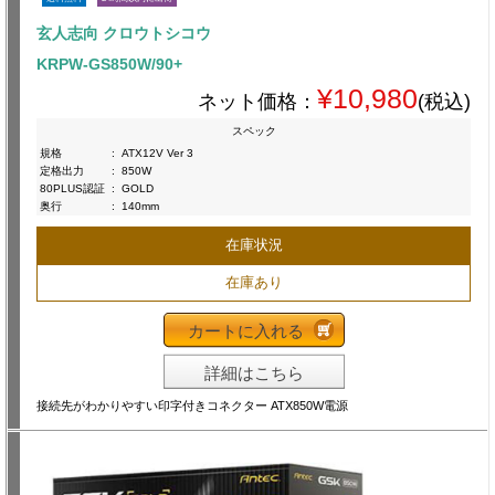
玄人志向 クロウトシコウ
KRPW-GS850W/90+
¥10,980
ネット価格：
(税込)
スペック
規格
:
ATX12V Ver 3
定格出力
:
850W
80PLUS認証
:
GOLD
奥行
:
140mm
在庫状況
在庫あり
カートに入れる
詳細はこちら
接続先がわかりやすい印字付きコネクター ATX850W電源