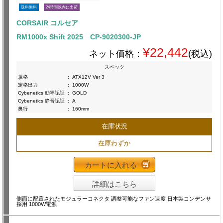
送料無料
24時間以内に出荷
CORSAIR コルセア
RM1000x Shift 2025 CP-9020300-JP
¥22,442
ネット価格：
(税込)
スペック
規格
:
ATX12V Ver 3
定格出力
:
1000W
Cybenetics 効率認証
:
GOLD
Cybenetics 静音認証
:
A
奥行
:
160mm
在庫状況
在庫わずか
カートに入れる
詳細はこちら
側面に配置されたモジュラーコネクタ 調整可能なファン速度 日本製コンデンサ
採用 1000W電源