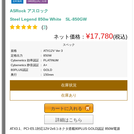
送料無料
24時間以内に出荷
ASRock アスロック
Steel Legend 850w White SL-850GW
(
3
)
¥17,780
ネット価格：
(税込)
スペック
規格
:
ATX12V Ver 3
定格出力
:
850W
Cybenetics 効率認証
:
PLATINUM
Cybenetics 静音認証
:
A+
80PLUS認証
:
GOLD
奥行
:
150mm
在庫状況
在庫あり
カートに入れる
詳細はこちら
ATX3.1、PCI-E5.1対応12V-2x6コネクタ搭載80PLUS GOLD認証 850W電源