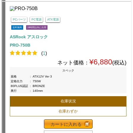
PCパーツ
PC電源
ATX電源
送料無料
24時間以内に出荷
ASRock アスロック
PRO-750B
(
1
)
¥6,880
ネット価格：
(税込)
スペック
規格
:
ATX12V Ver 3
定格出力
:
750W
80PLUS認証
:
BRONZE
奥行
:
140mm
在庫状況
在庫わずか
カートに入れる