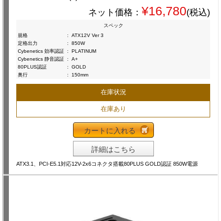
¥16,780
ネット価格：
(税込)
スペック
規格
:
ATX12V Ver 3
定格出力
:
850W
Cybenetics 効率認証
:
PLATINUM
Cybenetics 静音認証
:
A+
80PLUS認証
:
GOLD
奥行
:
150mm
在庫状況
在庫あり
カートに入れる
詳細はこちら
ATX3.1、PCI-E5.1対応12V-2x6コネクタ搭載80PLUS GOLD認証 850W電源