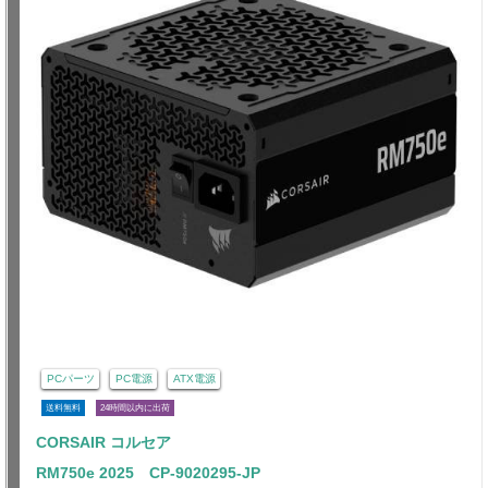
PCパーツ
PC電源
ATX電源
送料無料
24時間以内に出荷
CORSAIR コルセア
RM750e 2025 CP-9020295-JP