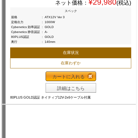
¥29,980
ネット価格：
(税込)
スペック
規格
:
ATX12V Ver 3
定格出力
:
1000W
Cybenetics 効率認証
:
GOLD
Cybenetics 静音認証
:
A-
80PLUS認証
:
GOLD
奥行
:
140mm
在庫状況
在庫わずか
カートに入れる
詳細はこちら
80PLUS GOLD認証 ネイティブ12V-2x6ケーブル付属