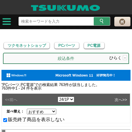
ツクモネットショップ
PCパーツ
PC電源
ツクモネットショップ
PCパーツ
PC電源
ひらく
+
絞込条件
“
PCパーツ,PC電源
”での検索結果
763
件が該当しました。
763
件中
1 - 24
件を表示
<<
>>
前へ
次へ
並べ替え：
販売終了商品を表示しない