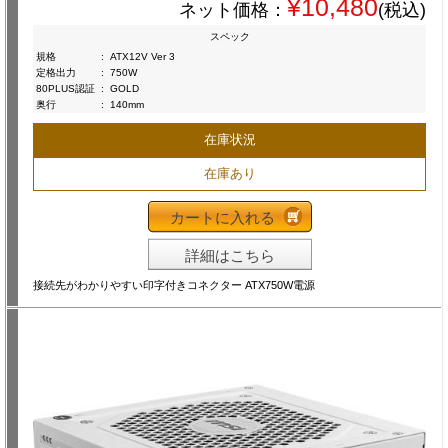
¥10,480
ネット価格：
(税込)
スペック
規格
:
ATX12V Ver 3
定格出力
:
750W
80PLUS認証
:
GOLD
奥行
:
140mm
在庫状況
在庫あり
カートに入れる
詳細はこちら
接続先がわかりやすい印字付きコネクター ATX750W電源