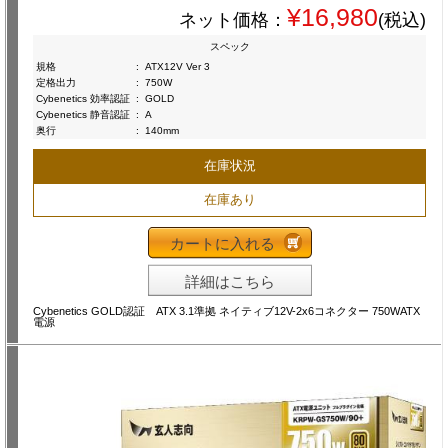
¥16,980
ネット価格：
(税込)
スペック
規格
:
ATX12V Ver 3
定格出力
:
750W
Cybenetics 効率認証
:
GOLD
Cybenetics 静音認証
:
A
奥行
:
140mm
在庫状況
在庫あり
カートに入れる
詳細はこちら
Cybenetics GOLD認証 ATX 3.1準拠 ネイティブ12V-2x6コネクター 750WATX
電源