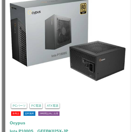
PCパーツ
PC電源
ATX電源
新商品
送料無料
24時間以内に出荷
Ocypus
Iota P1000S GFFBK025X-JP