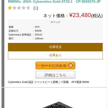
RM850x -2024- Cybenetics Gold ATX3.1 CP-9020270-JP
(
1
)
¥23,480
ネット価格：
(税込)
スペック
規格
:
ATX
定格出力
:
850W
Cybenetics 効率認証
:
GOLD
奥行
:
160mm
在庫状況
在庫あり
カートに入れる
詳細はこちら
Cybenetics Gold 認証 ファンスピード調整ノブ搭載 ATX電源 850W