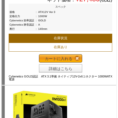
スペック
規格
:
ATX12V Ver 3
定格出力
:
1000W
Cybenetics 効率認証
:
GOLD
Cybenetics 静音認証
:
A
奥行
:
140mm
在庫状況
在庫あり
カートに入れる
詳細はこちら
Cybenetics GOLD認証 ATX 3.1準拠 ネイティブ12V-2x6コネクター 1000WATX
電源