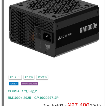
PCパーツ
PC電源
ATX電源
送料無料
24時間以内に出荷
CORSAIR コルセア
RM1000e 2025 CP-9020297-JP
¥27,480
ネット価格：
(税込)