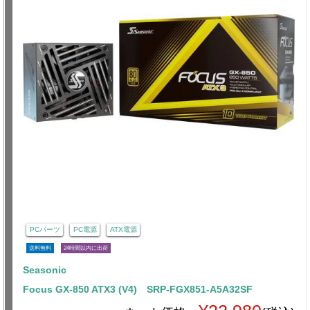
PCパーツ
PC電源
ATX電源
送料無料
24時間以内に出荷
Seasonic
Focus GX-850 ATX3 (V4) SRP-FGX851-A5A32SF