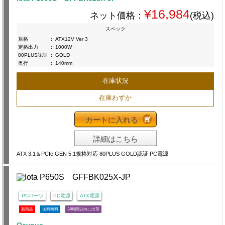
¥16,984
ネット価格：
(税込)
スペック
規格
:
ATX12V Ver 3
定格出力
:
1000W
80PLUS認証
:
GOLD
奥行
:
140mm
在庫状況
在庫わずか
カートに入れる
詳細はこちら
ATX 3.1＆PCIe GEN 5.1規格対応 80PLUS GOLD認証 PC電源
PCパーツ
PC電源
ATX電源
新商品
送料無料
24時間以内に出荷
Ocypus