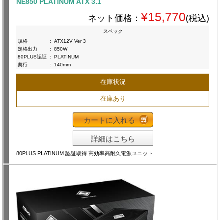
NE850 PLATINUM ATX 3.1
¥15,770
ネット価格：
(税込)
スペック
規格
:
ATX12V Ver 3
定格出力
:
850W
80PLUS認証
:
PLATINUM
奥行
:
140mm
在庫状況
在庫あり
カートに入れる
詳細はこちら
80PLUS PLATINUM 認証取得 高効率高耐久電源ユニット