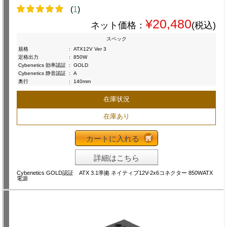
(
1
)
¥20,480
ネット価格：
(税込)
スペック
規格
:
ATX12V Ver 3
定格出力
:
850W
Cybenetics 効率認証
:
GOLD
Cybenetics 静音認証
:
A
奥行
:
140mm
在庫状況
在庫あり
カートに入れる
詳細はこちら
Cybenetics GOLD認証 ATX 3.1準拠 ネイティブ12V-2x6コネクター 850WATX
電源