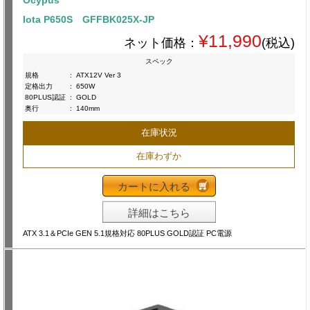
Iota P650S GFFBK025X-JP
¥11,990
ネット価格：
(税込)
スペック
規格
:
ATX12V Ver 3
定格出力
:
650W
80PLUS認証
:
GOLD
奥行
:
140mm
在庫状況
在庫わずか
カートに入れる
詳細はこちら
ATX 3.1＆PCIe GEN 5.1規格対応 80PLUS GOLD認証 PC電源