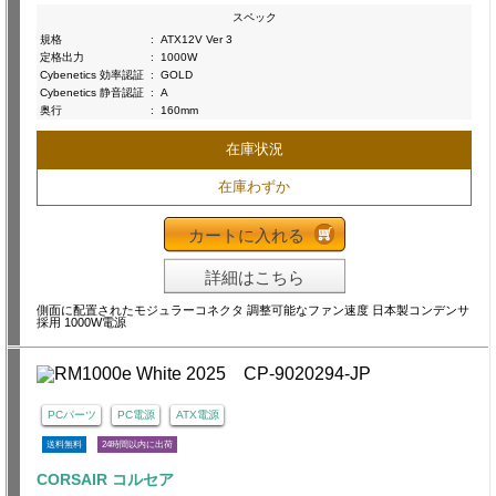
スペック
規格
:
ATX12V Ver 3
定格出力
:
1000W
Cybenetics 効率認証
:
GOLD
Cybenetics 静音認証
:
A
奥行
:
160mm
在庫状況
在庫わずか
カートに入れる
詳細はこちら
側面に配置されたモジュラーコネクタ 調整可能なファン速度 日本製コンデンサ
採用 1000W電源
PCパーツ
PC電源
ATX電源
送料無料
24時間以内に出荷
CORSAIR コルセア