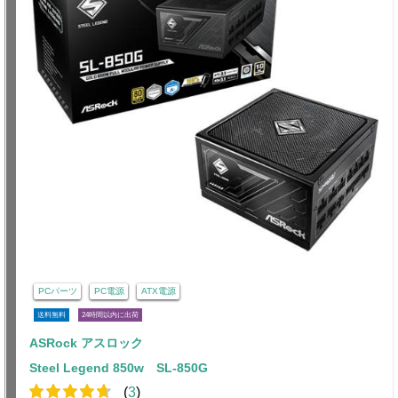
PCパーツ
PC電源
ATX電源
送料無料
24時間以内に出荷
ASRock アスロック
Steel Legend 850w SL-850G
(
3
)