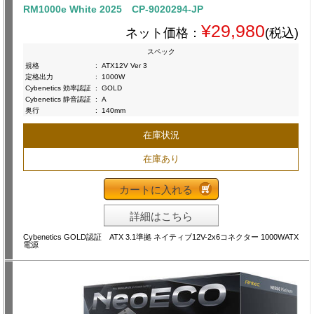
RM1000e White 2025 CP-9020294-JP
¥29,980
ネット価格：
(税込)
スペック
規格
:
ATX12V Ver 3
定格出力
:
1000W
Cybenetics 効率認証
:
GOLD
Cybenetics 静音認証
:
A
奥行
:
140mm
在庫状況
在庫あり
カートに入れる
詳細はこちら
Cybenetics GOLD認証 ATX 3.1準拠 ネイティブ12V-2x6コネクター 1000WATX
電源