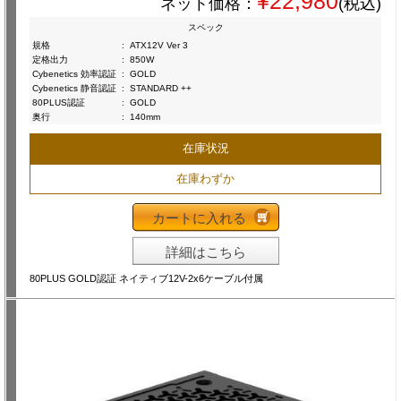
¥22,980
ネット価格：
(税込)
スペック
規格
:
ATX12V Ver 3
定格出力
:
850W
Cybenetics 効率認証
:
GOLD
Cybenetics 静音認証
:
STANDARD ++
80PLUS認証
:
GOLD
奥行
:
140mm
在庫状況
在庫わずか
カートに入れる
詳細はこちら
80PLUS GOLD認証 ネイティブ12V-2x6ケーブル付属