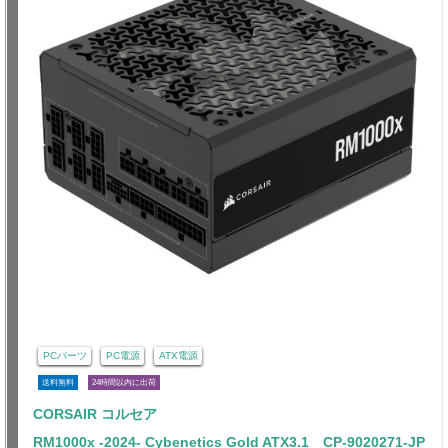
PCパーツ
PC電源
ATX電源
送料無料
24時間以内に出荷
CORSAIR コルセア
RM1000x -2024- Cybenetics Gold ATX3.1 CP-9020271-JP