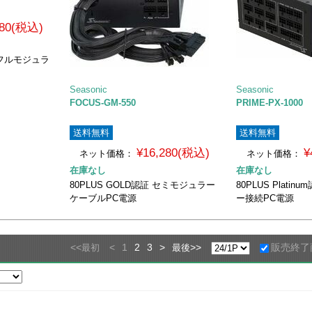
480(税込)
認証 フルモジュラ
Seasonic
Seasonic
FOCUS-GM-550
PRIME-PX-1000
送料無料
送料無料
¥16,280(税込)
¥
ネット価格：
ネット価格：
在庫なし
在庫なし
80PLUS GOLD認証 セミモジュラー
80PLUS Plati
ケーブルPC電源
ー接続PC電源
<<
<
1
2
3
>
>>
販売終了
最初
最後