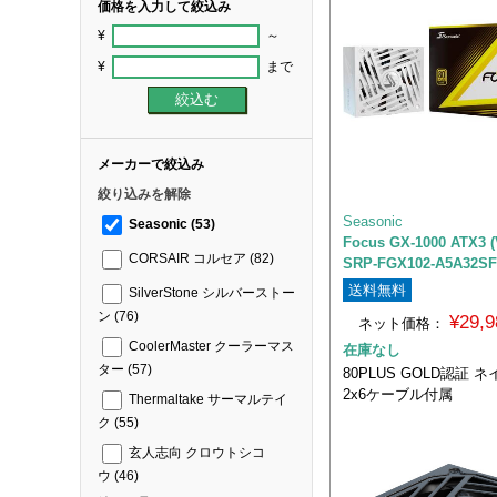
価格を入力して絞込み
¥
～
¥
まで
メーカーで絞込み
絞り込みを解除
Seasonic
Seasonic
(53)
Focus GX-1000 ATX3 
CORSAIR コルセア
(82)
SRP-FGX102-A5A32S
送料無料
SilverStone シルバーストー
ン
(76)
¥29,
ネット価格：
CoolerMaster クーラーマス
在庫なし
ター
(57)
80PLUS GOLD認証 ネ
2x6ケーブル付属
Thermaltake サーマルテイ
ク
(55)
玄人志向 クロウトシコ
ウ
(46)