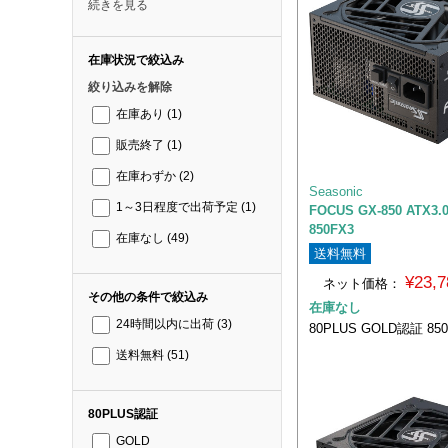
続きを見る
在庫状況で絞込み
絞り込みを解除
在庫あり
(1)
販売終了
(1)
在庫わずか
(2)
Seasonic
1～3日程度で出荷予定
(1)
FOCUS GX-850 ATX3.
850FX3
在庫なし
(49)
送料無料
¥23,
ネット価格：
その他の条件で絞込み
在庫なし
24時間以内に出荷
(3)
80PLUS GOLD認証 8
送料無料
(51)
80PLUS認証
GOLD