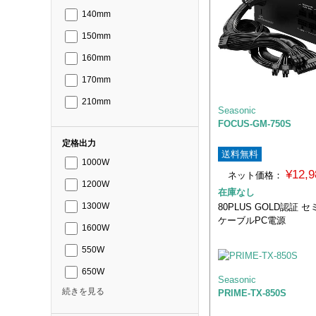
140mm
150mm
160mm
170mm
210mm
Seasonic
FOCUS-GM-750S
定格出力
送料無料
1000W
¥12,
ネット価格：
1200W
在庫なし
80PLUS GOLD認証
1300W
ケーブルPC電源
1600W
550W
650W
Seasonic
続きを見る
PRIME-TX-850S