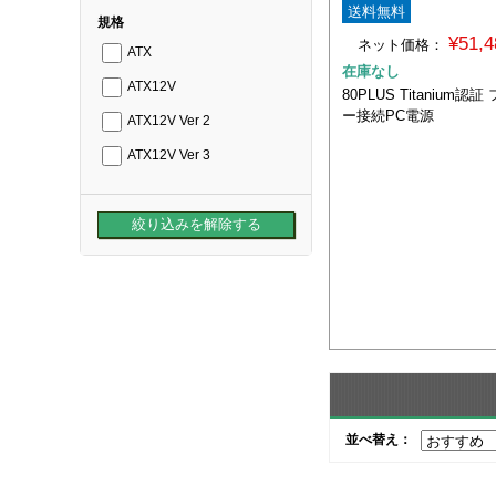
送料無料
規格
¥51,
ネット価格：
ATX
在庫なし
ATX12V
80PLUS Titanium
ー接続PC電源
ATX12V Ver 2
ATX12V Ver 3
並べ替え：