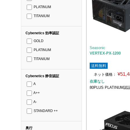
PLATINUM
TITANIUM
Cybenetics 効率認証
GOLD
Seasonic
PLATINUM
VERTEX-PX-1200
TITANIUM
送料無料
¥51,
ネット価格：
Cybenetics 静音認証
在庫なし
A
80PLUS PLATINUM認
A++
A-
STANDARD ++
奥行