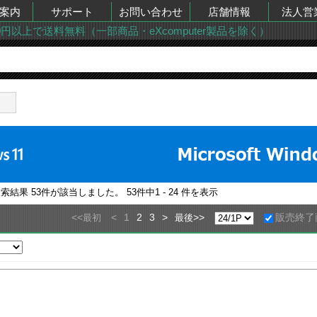
案内
サポート
お問い合わせ
店舗情報
法人営
00円以上で送料無料（一部商品・eXcomputer製品を除く）
検索結果
53
件が該当しました。
53
件中
1 - 24
件を表示
<<
<
1
2
3
>
>>
販売終了
最初
最後