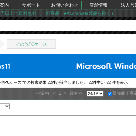
案内
サポート
お問い合わせ
店舗情報
法人営
00円以上で送料無料（一部商品・eXcomputer製品を除く）
その他PCケース
の他PCケース
”での検索結果
22
件が該当しました。
22
件中
1 - 22
件を表示
<<
<
1
>
>>
販売終了商
最初
最後