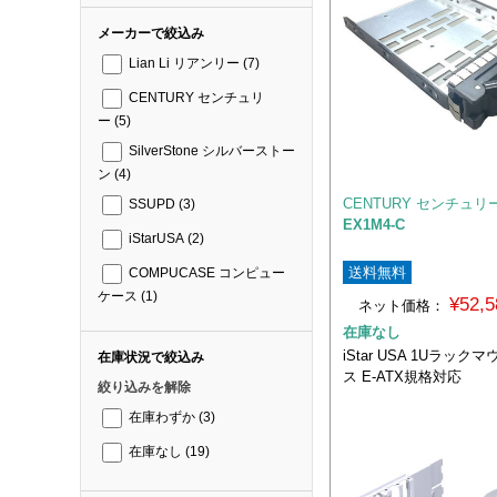
メーカーで絞込み
Lian Li リアンリー
(7)
CENTURY センチュリ
ー
(5)
SilverStone シルバーストー
ン
(4)
CENTURY センチュリ
SSUPD
(3)
EX1M4-C
iStarUSA
(2)
送料無料
COMPUCASE コンピュー
ケース
(1)
¥52,
ネット価格：
在庫なし
iStar USA 1Uラック
在庫状況で絞込み
ス E-ATX規格対応
絞り込みを解除
在庫わずか
(3)
在庫なし
(19)