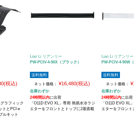
Lian Li リアンリー
Lian Li リアンリー
）
PW-PCIV-4-90X（ブラック）
PW-PCIV-4-9
送料無料
送料無料
980(税込)
¥16,480(税込)
¥
ネット価格：
ネット価格：
在庫わずか
在庫わずか
24時間以内
に出荷
24時間以内
に出荷
用 グラフィック
「O11D EVO XL」専用 簡易水冷ラジ
「O11D EVO 
トとPCI-e
エターをフロントとトップに2基搭載
エターをフロント
ーブルキット