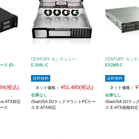
CENTURY センチュリー
CENTURY セン
ス (D-
E-204L-C
EX2M8-C
送料無料
送料無料
684(税込)
¥51,480(税込)
¥
ネット価格：
ネット価格：
在庫なし
在庫なし
ro ATX対応
iStarUSA 2UラックマウントPCケー
iStarUSA 2U
ケース
ス E-ATX対応
ス E-ATX規格対応