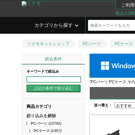
ご利用
税込3,3
カテゴリから探す
ツクモネットショップ
PCパーツ
PCケース
絞込条件
キーワードで絞込み
“
PCパーツ,PCケース,そ
並べ替え：
商品カテゴリ
絞り込みを解除
PCパーツ
(15792)
PCケース
(1457)