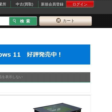
業所
中古(買取)
新規会員登録
ログイン
カート
品を表示しない