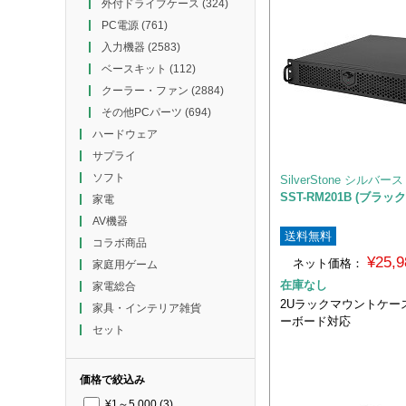
外付ドライブケース
(324)
PC電源
(761)
入力機器
(2583)
ベースキット
(112)
クーラー・ファン
(2884)
その他PCパーツ
(694)
ハードウェア
サプライ
ソフト
SilverStone シルバ
SST-RM201B (ブラック
家電
AV機器
送料無料
コラボ商品
¥25,
ネット価格：
家庭用ゲーム
在庫なし
家電総合
2Uラックマウントケー
家具・インテリア雑貨
ーボード対応
セット
価格で絞込み
¥1～5,000
(3)