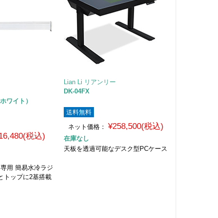
Lian Li リアンリー
DK-04FX
0W（ホワイト）
送料無料
¥258,500(税込)
ネット価格：
16,480(税込)
在庫なし
天板を透過可能なデスク型PCケース
XL」専用 簡易水冷ラジ
とトップに2基搭載