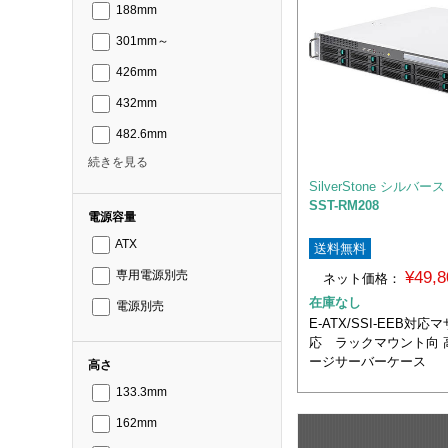
188mm
301mm～
426mm
432mm
482.6mm
続きを見る
SilverStone シルバ
SST-RM208
電源容量
ATX
送料無料
¥49,
専用電源別売
ネット価格：
在庫なし
電源別売
E-ATX/SSI-EEB対
応 ラックマウント向 
ージサーバーケース
高さ
133.3mm
162mm