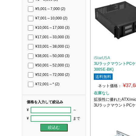
¥5,001～7,000
(2)
¥7,001～10,000
(2)
¥10,001～17,000
(3)
¥17,001～33,000
(3)
¥33,001～38,000
(1)
¥38,001～50,000
(3)
iStarUSA
3UラックマウントPCケー
¥50,001～52,000
(1)
300SE-BK)
¥52,001～72,000
(2)
送料無料
¥72,001～*
(2)
¥37,
ネット価格：
在庫なし
拡張性に優れたATX/mic
価格を入力して絞込み
3UラックマウントPC
¥
～
¥
まで