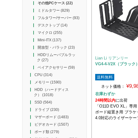
その他PCケース
(22)
ミドルタワー
(829)
フルタワー/サーバー
(93)
デスクトップ
(14)
マイクロ
(255)
Mini-ITX
(137)
開放型・バラック
(23)
HDDリムーバブルラッ
Lian Li リアンリー
ク
(27)
VG4-4-V2X（ブラック
ベイアクセサリー
(59)
CPU
(314)
送料無料
メモリー
(1590)
¥9,
ネット価格：
HDD（ハードディス
在庫わずか
ク）
(1018)
24時間以内
に出荷
SSD
(564)
「O11D EVO XL」専
ドライブ
(230)
ボード縦置き用 ブラケッ
マザーボード
(1483)
4.0対応のライザーケ
ビデオカード
(1507)
ボード類
(279)