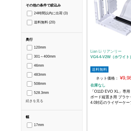
その他の条件で絞込み
24時間以内に出荷
(3)
送料無料
(20)
奥行
120mm
Lian Li リアンリー
VG4-4-V2W（ホワイト
301～400mm
46mm
送料無料
483mm
¥9,
ネット価格：
508mm
在庫なし
「O11D EVO XL」専
528.3mm
ボード縦置き用 ブラケッ
続きを見る
4.0対応のライザーケ
幅
17mm