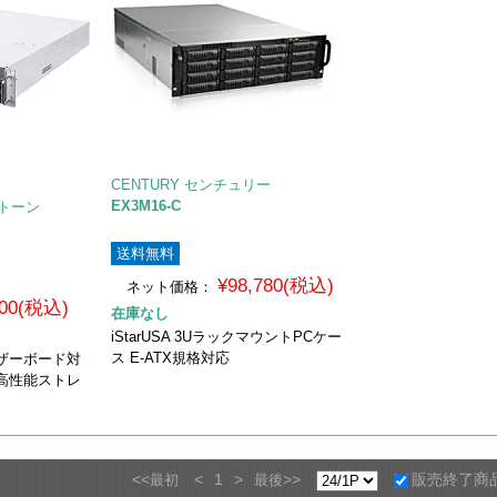
CENTURY センチュリー
EX3M16-C
ーストーン
送料無料
¥98,780(税込)
ネット価格：
800(税込)
在庫なし
iStarUSA 3UラックマウントPCケー
ス E-ATX規格対応
応マザーボード対
高性能ストレ
<<
<
1
>
>>
販売終了商
最初
最後