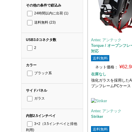
その他の条件で絞込み
24時間以内に出荷
(1)
送料無料
(23)
Antec アンテック
USB3.0コネクタ数
Torque / オープンフレー
2
対応
送料無料
カラー
¥62,
ネット価格：
ブラック系
在庫なし
強化ガラスを採用したA
プンフレームPCケース
サイドパネル
ガラス
Antec アンテック
内部2.5インチベイ
Striker
3+2（3.5インチベイと排他
送料無料
利用)