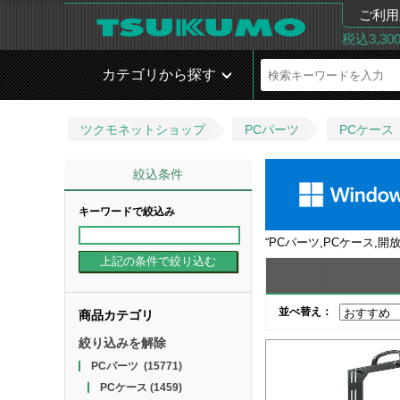
ご利用
税込3,3
カテゴリから探す
ツクモネットショップ
PCパーツ
PCケース
絞込条件
キーワードで絞込み
“
PCパーツ,PCケース,開
並べ替え：
商品カテゴリ
絞り込みを解除
PCパーツ
(15771)
PCケース
(1459)