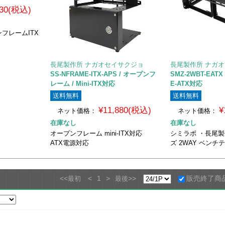
930(税込)
フレームITX
長尾製作所 ナガオセイサクジョ
長尾製作所 ナガ
SS-NFRAME-ITX-APS / オープンフ
SMZ-2WBT-EAT
レーム / Mini-ITX対応
E-ATX対応
送料無料
送料無料
¥11,880(税込)
¥
ネット価格：
ネット価格：
在庫なし
在庫なし
オープンフレーム mini-ITX対応
シミラボ ・長尾
ATX電源対応
ズ 2WAY ベンチ
<<
<
1
>
>>
販売終了商
最初
最後