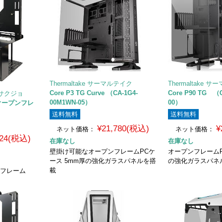
Thermaltake サーマルテイク
Thermaltake 
Core P3 TG Curve （CA-1G4-
Core P90 TG （C
サクジョ
00M1WN-05）
00）
/ オープンフレ
送料無料
送料無料
¥21,780(税込)
¥
ネット価格：
ネット価格：
524(税込)
在庫なし
在庫なし
壁掛け可能なオープンフレームPCケ
オープンフレームP
ース 5mm厚の強化ガラスパネルを搭
の強化ガラスパネ
載
プンフレーム