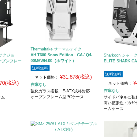
Thermaltake サーマルテイク
AH T600 Snow Edition CA-1Q4-
サクジョ
Sharkoon シャ
00M6WN-00（ホワイト）
 オープンフレー
ELITE SHARK CA
送料無料
送料無料
¥31,878(税込)
ネット価格：
970(税込)
¥
ネット価格：
在庫なし
在庫なし
強化ガラス搭載 E-ATX規格対応
オープンフレーム型PCケース
ーム
サイドパネルに
高い拡張性・冷却
ームケース