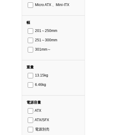
Micro ATX 、Mini-ITX
幅
201～250mm
251～300mm
301mm～
重量
13.15kg
6.46kg
電源容量
ATX
ATX/SFX
電源別売