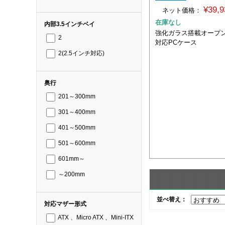
¥39,
ネット価格：
在庫なし
内部3.5インチベイ
強化ガラス搭載オープン
2
対応PCケース
2(2.5インチ対応)
奥行
201～300mm
301～400mm
401～500mm
501～600mm
601mm～
～200mm
並べ替え：
対応マザー形式
ATX 、Micro ATX 、Mini-ITX