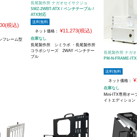
長尾製作所 ナガオセイサクジョ
SMZ-2WBT-ATX / ベンチテーブル /
ATX対応
送料無料
800(税込)
¥11,273(税込)
ネット価格：
在庫なし
ンフレーム型
長尾製作所 シミラボ ・長尾製作所
コラボシリーズ 2WAY ベンチテー
長尾製作所 ナガ
ブル
PM-N-FRAME-ITX
送料無料
¥
ネット価格：
在庫なし
Mini-ITX専用
イトエディション