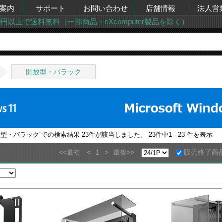
案内
サポート
お問い合わせ
店舗情報
法人営
00円以上で送料無料（一部商品・eXcomputer製品を除く）
開放型・バラック
放型・バラック
”での検索結果
23
件が該当しました。
23
件中
1 - 23
件を表示
<<
<
1
>
>>
販売終了商
最初
最後