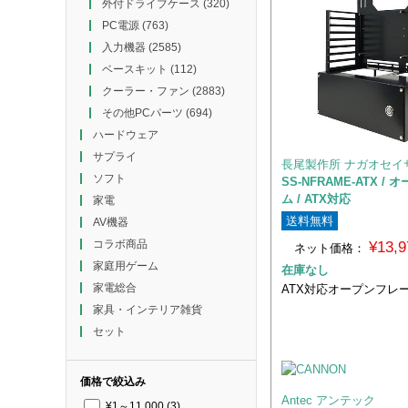
外付ドライブケース
(320)
PC電源
(763)
入力機器
(2585)
ベースキット
(112)
クーラー・ファン
(2883)
その他PCパーツ
(694)
ハードウェア
サプライ
長尾製作所 ナガオセイ
ソフト
SS-NFRAME-ATX /
ム / ATX対応
家電
送料無料
AV機器
コラボ商品
¥13,
ネット価格：
家庭用ゲーム
在庫なし
家電総合
ATX対応オープンフレ
家具・インテリア雑貨
セット
価格で絞込み
Antec アンテック
¥1～11,000
(3)