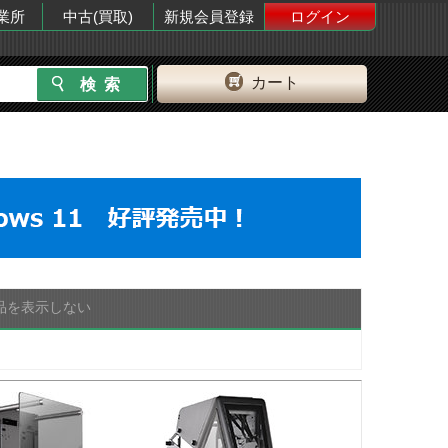
業所
中古(買取)
新規会員登録
ログイン
カート
品を表示しない