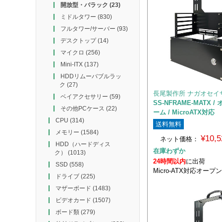
開放型・バラック
(23)
ミドルタワー
(830)
フルタワー/サーバー
(93)
デスクトップ
(14)
マイクロ
(256)
Mini-ITX
(137)
HDDリムーバブルラッ
ク
(27)
長尾製作所 ナガオセイ
ベイアクセサリー
(59)
SS-NFRAME-MATX 
その他PCケース
(22)
ーム / MicroATX対応
CPU
(314)
送料無料
メモリー
(1584)
¥10,
ネット価格：
HDD（ハードディス
在庫わずか
ク）
(1013)
24時間以内
に出荷
SSD
(558)
Micro-ATX対応オー
ドライブ
(225)
マザーボード
(1483)
ビデオカード
(1507)
ボード類
(279)