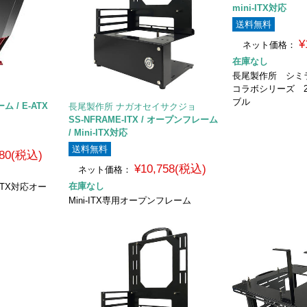
mini-ITX対応
送料無料
¥
ネット価格：
在庫なし
長尾製作所 シミ
コラボシリーズ 2
ブル
ム / E-ATX
長尾製作所 ナガオセイサクジョ
SS-NFRAME-ITX / オープンフレーム
/ Mini-ITX対応
送料無料
980(税込)
¥10,758(税込)
ネット価格：
在庫なし
TX対応オー
Mini-ITX専用オープンフレーム