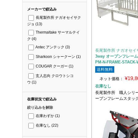
メーカーで絞込み
長尾製作所 ナガオセイサク
ジョ
(13)
Thermaltake サーマルテイ
ク
(4)
Antec アンテック
(3)
長尾製作所 ナガオセイ
3way オープンフレー
Sharkoon シャークーン
(1)
PM-N-FRAME-STACK-
COUGAR クーガー
(1)
送料無料
玄人志向 クロウトシコ
¥19,
ネット価格：
ウ
(1)
在庫なし
長尾製作所 職人シリー
ープンフレームスタッ
在庫状況で絞込み
絞り込みを解除
在庫わずか
(1)
在庫なし
(22)