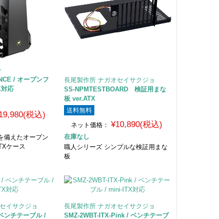
ー
ENCE / オープンフ
長尾製作所 ナガオセイサクジョ
TX対応
SS-NPMTESTBOARD 検証用まな
板 ver.ATX
送料無料
19,980(税込)
¥10,890(税込)
ネット価格：
在庫なし
を備えたオープン
ATXケース
職人シリーズ シンプルな検証用まな
板
オセイサクジョ
長尾製作所 ナガオセイサクジョ
 / ベンチテーブル /
SMZ-2WBT-ITX-Pink / ベンチテーブ