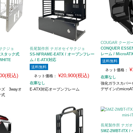
COUGAR クーガ
CONQUER ESS
サクジョ
長尾製作所 ナガオセイサクジョ
レーム / MicroA
ムスタック式
SS-NFRAME-EATX / オープンフレー
WHITE
ム / E-ATX対応
送料無料
送料無料
¥
ネット価格：
800(税込)
¥20,900(税込)
ネット価格：
在庫なし
在庫なし
強化ガラスカバー
デザインのmicro
ズ 3wayオ
E-ATX対応オープンフレーム
ク式
長尾製作所 ナガ
SMZ-2WBT-ITX