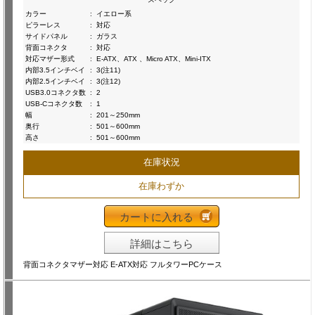
カラー
:
イエロー系
ピラーレス
:
対応
サイドパネル
:
ガラス
背面コネクタ
:
対応
対応マザー形式
:
E-ATX、ATX 、Micro ATX、Mini-ITX
内部3.5インチベイ
:
3(注11)
内部2.5インチベイ
:
3(注12)
USB3.0コネクタ数
:
2
USB-Cコネクタ数
:
1
幅
:
201～250mm
奥行
:
501～600mm
高さ
:
501～600mm
在庫状況
在庫わずか
カートに入れる
詳細はこちら
背面コネクタマザー対応 E-ATX対応 フルタワーPCケース