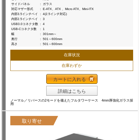
サイドパネル
:
ガラス
対応マザー形式
:
E-ATX、ATX 、Micro ATX、Mini-ITX
内部3.5インチベイ
:
4(2.5インチ対応)
内部2.5インチベイ
:
3
USB3.0コネクタ数
:
4
USB-Cコネクタ数
:
1
幅
:
301mm～
奥行
:
501～600mm
高さ
:
501～600mm
在庫状況
在庫わずか
カートに入れる
詳細はこちら
ノーマル／リバースの2モードを備えたフルタワーケース 4mm厚強化ガラス採
用
取り寄せ