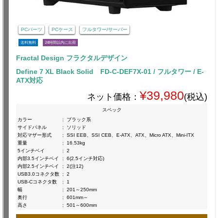
PCパーツ
PCケース
フルタワー/サーバー
送料無料
24時間以内に出荷
Fractal Design フラクタルデザイン
Define 7 XL Black Solid FD-C-DEF7X-01 / フルタワー / E-
ATX対応
¥39,980
ネット価格：
(税込)
スペック
カラー
:
ブラック系
サイドパネル
:
ソリッド
対応マザー形式
:
SSI EEB、SSI CEB、E-ATX、ATX、Micro ATX、Mini-ITX
重量
:
16.53kg
5インチベイ
:
2
内部3.5インチベイ
:
6(2.5インチ対応)
内部2.5インチベイ
:
2(注12)
USB3.0コネクタ数
:
2
USB-Cコネクタ数
:
1
幅
:
201～250mm
奥行
:
601mm～
高さ
:
501～600mm