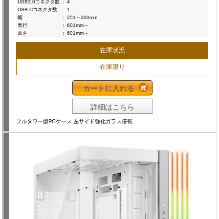
USB3.0コネクタ数
:
4
USB-Cコネクタ数
:
1
幅
:
251～300mm
奥行
:
601mm～
高さ
:
601mm～
在庫状況
在庫限り
カートに入れる
詳細はこちら
フルタワー型PCケース 左サイド強化ガラス搭載