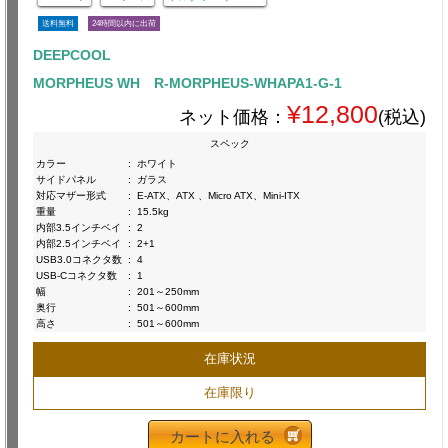
送料無料
24時間以内に出荷
DEEPCOOL
MORPHEUS WH R-MORPHEUS-WHAPA1-G-1
¥12,800
ネット価格：
(税込)
スペック
カラー
:
ホワイト
サイドパネル
:
ガラス
対応マザー形式
:
E-ATX、ATX 、Micro ATX、Mini-ITX
重量
:
15.5kg
内部3.5インチベイ
:
2
内部2.5インチベイ
:
2+1
USB3.0コネクタ数
:
4
USB-Cコネクタ数
:
1
幅
:
201～250mm
奥行
:
501～600mm
高さ
:
501～600mm
在庫状況
在庫限り
カートに入れる