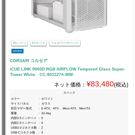
PCパーツ
PCケース
フルタワー/サーバー
送料無料
CORSAIR コルセア
iCUE LINK 9000D RGB AIRFLOW Tempered Glass Super-
Tower White CC-9011274-WW
¥83,480
ネット価格：
(税込)
スペック
カラー
:
ホワイト
サイドパネル
:
ガラス
対応マザー形式
:
E-ATX、ATX 、Micro ATX、Mini-ITX
重量
:
34.4kg
内部3.5インチベイ
:
5
内部2.5インチベイ
:
6
USB3.0コネクタ数
:
2
USB-Cコネクタ数
:
4