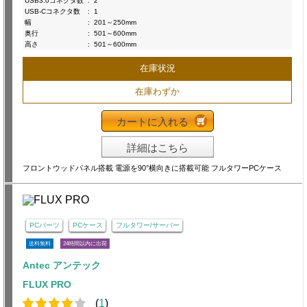
USB3.0コネクタ数
:
2
USB-Cコネクタ数
:
1
幅
:
201～250mm
奥行
:
501～600mm
高さ
:
501～600mm
在庫状況
在庫わずか
カートに入れる
詳細はこちら
フロントウッドパネル搭載 電源を90°横向きに搭載可能 フルタワーPCケース
PCパーツ
PCケース
フルタワー/サーバー
送料無料
24時間以内に出荷
Antec アンテック
FLUX PRO
(
1
)