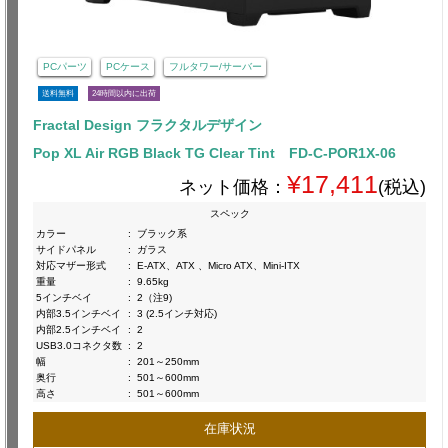
PCパーツ
PCケース
フルタワー/サーバー
送料無料
24時間以内に出荷
Fractal Design フラクタルデザイン
Pop XL Air RGB Black TG Clear Tint FD-C-POR1X-06
¥17,411
ネット価格：
(税込)
スペック
カラー
:
ブラック系
サイドパネル
:
ガラス
対応マザー形式
:
E-ATX、ATX 、Micro ATX、Mini-ITX
重量
:
9.65kg
5インチベイ
:
2（注9)
内部3.5インチベイ
:
3 (2.5インチ対応)
内部2.5インチベイ
:
2
USB3.0コネクタ数
:
2
幅
:
201～250mm
奥行
:
501～600mm
高さ
:
501～600mm
在庫状況