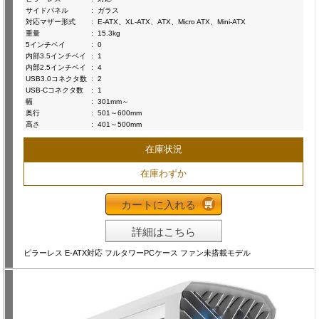
サイドパネル
:
ガラス
対応マザー形式
:
E-ATX、XL-ATX、ATX、Micro ATX、Mini-ATX
重量
:
15.3kg
5インチベイ
:
0
内部3.5インチベイ
:
1
内部2.5インチベイ
:
4
USB3.0コネクタ数
:
2
USB-Cコネクタ数
:
1
幅
:
301mm～
奥行
:
501～600mm
高さ
:
401～500mm
在庫状況
在庫わずか
カートに入れる
詳細はこちら
ピラーレス E-ATX対応 フルタワーPCケース ファン未搭載モデル