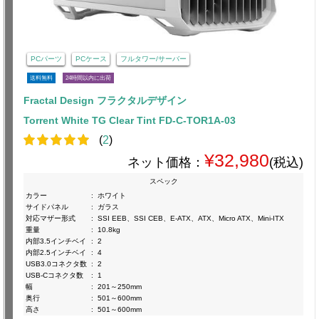
PCパーツ
PCケース
フルタワー/サーバー
送料無料
24時間以内に出荷
Fractal Design フラクタルデザイン
Torrent White TG Clear Tint FD-C-TOR1A-03
(
2
)
¥32,980
ネット価格：
(税込)
スペック
カラー
:
ホワイト
サイドパネル
:
ガラス
対応マザー形式
:
SSI EEB、SSI CEB、E-ATX、ATX、Micro ATX、Mini-ITX
重量
:
10.8kg
内部3.5インチベイ
:
2
内部2.5インチベイ
:
4
USB3.0コネクタ数
:
2
USB-Cコネクタ数
:
1
幅
:
201～250mm
奥行
:
501～600mm
高さ
:
501～600mm