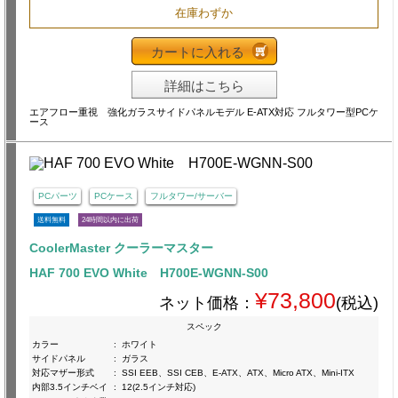
在庫わずか
カートに入れる
詳細はこちら
エアフロー重視 強化ガラスサイドパネルモデル E-ATX対応 フルタワー型PCケ
ース
PCパーツ
PCケース
フルタワー/サーバー
送料無料
24時間以内に出荷
CoolerMaster クーラーマスター
HAF 700 EVO White H700E-WGNN-S00
¥73,800
ネット価格：
(税込)
スペック
カラー
:
ホワイト
サイドパネル
:
ガラス
対応マザー形式
:
SSI EEB、SSI CEB、E-ATX、ATX、Micro ATX、Mini-ITX
内部3.5インチベイ
:
12(2.5インチ対応)