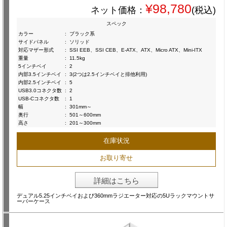
¥98,780
ネット価格：
(税込)
スペック
カラー
:
ブラック系
サイドパネル
:
ソリッド
対応マザー形式
:
SSI EEB、SSI CEB、E-ATX、ATX、Micro ATX、Mini-ITX
重量
:
11.5kg
5インチベイ
:
2
内部3.5インチベイ
:
3(2つは2.5インチベイと排他利用)
内部2.5インチベイ
:
5
USB3.0コネクタ数
:
2
USB-Cコネクタ数
:
1
幅
:
301mm～
奥行
:
501～600mm
高さ
:
201～300mm
在庫状況
お取り寄せ
詳細はこちら
デュアル5.25インチベイおよび360mmラジエーター対応の5Uラックマウントサ
ーバーケース