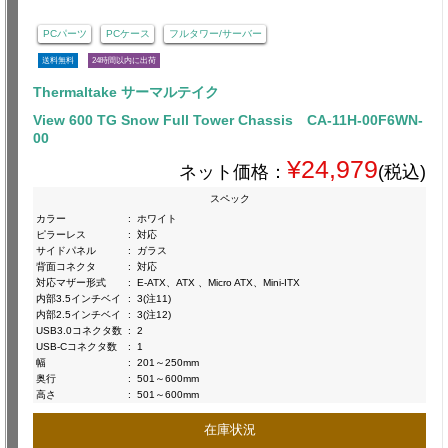
PCパーツ
PCケース
フルタワー/サーバー
送料無料
24時間以内に出荷
Thermaltake サーマルテイク
View 600 TG Snow Full Tower Chassis CA-11H-00F6WN-
00
¥24,979
ネット価格：
(税込)
スペック
カラー
:
ホワイト
ピラーレス
:
対応
サイドパネル
:
ガラス
背面コネクタ
:
対応
対応マザー形式
:
E-ATX、ATX 、Micro ATX、Mini-ITX
内部3.5インチベイ
:
3(注11)
内部2.5インチベイ
:
3(注12)
USB3.0コネクタ数
:
2
USB-Cコネクタ数
:
1
幅
:
201～250mm
奥行
:
501～600mm
高さ
:
501～600mm
在庫状況