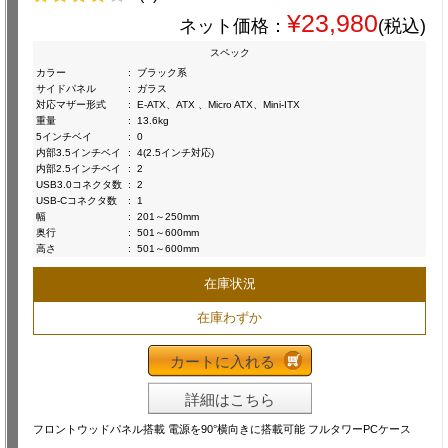
¥23,980
ネット価格：
(税込)
スペック
カラー
:
ブラック系
サイドパネル
:
ガラス
対応マザー形式
:
E-ATX、ATX 、Micro ATX、Mini-ITX
重量
:
13.6kg
5インチベイ
:
0
内部3.5インチベイ
:
4(2.5インチ対応)
内部2.5インチベイ
:
2
USB3.0コネクタ数
:
2
USB-Cコネクタ数
:
1
幅
:
201～250mm
奥行
:
501～600mm
高さ
:
501～600mm
在庫状況
在庫わずか
カートに入れる
詳細はこちら
フロントウッドパネル搭載 電源を90°横向きに搭載可能 フルタワーPCケース