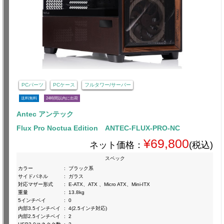
PCパーツ
PCケース
フルタワー/サーバー
送料無料
24時間以内に出荷
Antec アンテック
Flux Pro Noctua Edition ANTEC-FLUX-PRO-NC
¥69,800
ネット価格：
(税込)
スペック
カラー
:
ブラック系
サイドパネル
:
ガラス
対応マザー形式
:
E-ATX、ATX 、Micro ATX、Mini-ITX
重量
:
13.8kg
5インチベイ
:
0
内部3.5インチベイ
:
4(2.5インチ対応)
内部2.5インチベイ
:
2