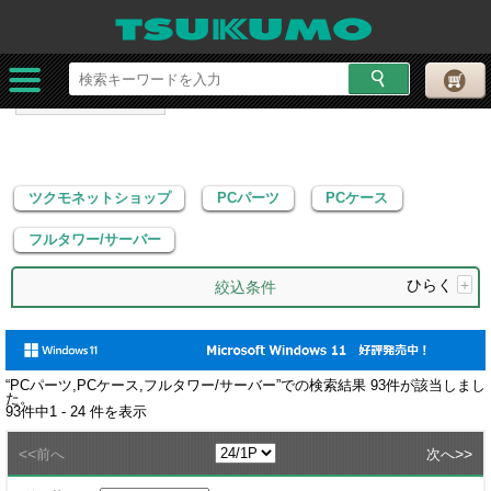
ツクモネットショップ
PCパーツ
PCケース
フルタワー/サーバー
ツクモネットショップ
PCパーツ
PCケース
フルタワー/サーバー
ひらく
+
絞込条件
“
PCパーツ,PCケース,フルタワー/サーバー
”での検索結果
93
件が該当しまし
た。
93
件中
1 - 24
件を表示
<<
>>
前へ
次へ