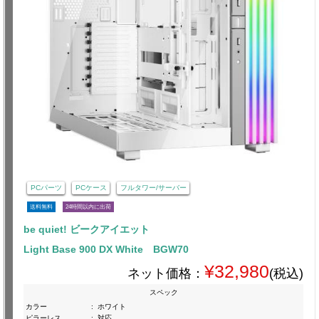
PCパーツ
PCケース
フルタワー/サーバー
送料無料
24時間以内に出荷
be quiet! ビークアイエット
Light Base 900 DX White BGW70
¥32,980
ネット価格：
(税込)
スペック
カラー
:
ホワイト
ピラーレス
:
対応