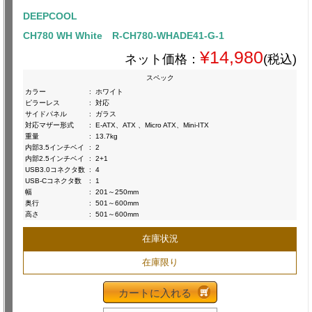
DEEPCOOL
CH780 WH White R-CH780-WHADE41-G-1
¥14,980
ネット価格：
(税込)
スペック
カラー
:
ホワイト
ピラーレス
:
対応
サイドパネル
:
ガラス
対応マザー形式
:
E-ATX、ATX 、Micro ATX、Mini-ITX
重量
:
13.7kg
内部3.5インチベイ
:
2
内部2.5インチベイ
:
2+1
USB3.0コネクタ数
:
4
USB-Cコネクタ数
:
1
幅
:
201～250mm
奥行
:
501～600mm
高さ
:
501～600mm
在庫状況
在庫限り
カートに入れる