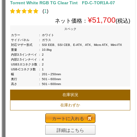
Torrent White RGB TG Clear Tint FD-C-TOR1A-07
(
1
)
¥51,700
ネット価格：
(税込)
スペック
カラー
:
ホワイト
サイドパネル
:
ガラス
対応マザー形式
:
SSI EEB、SSI CEB、E-ATX、ATX、Micro ATX、Mini-ITX
重量
:
10.8kg
内部3.5インチベイ
:
2
内部2.5インチベイ
:
4
USB3.0コネクタ数
:
2
USB-Cコネクタ数
:
1
幅
:
201～250mm
奥行
:
501～600mm
高さ
:
501～600mm
在庫状況
在庫わずか
カートに入れる
詳細はこちら