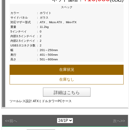
スペック
カラー
:
ホワイト
サイドパネル
:
ガラス
対応マザー形式
:
ATX 、Micro ATX 、Mini-ITX
重量
:
11.2kg
5インチベイ
:
0
内部3.5インチベイ
:
2
内部2.5インチベイ
:
2
USB3.0コネクタ数
:
2
幅
:
201～250mm
奥行
:
401～500mm
高さ
:
501～600mm
在庫状況
在庫なし
詳細はこちら
ツールレス設計 ATXミドルタワーPCケース
<<
>>
前へ
次へ