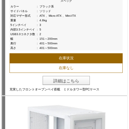
スペック
カラー
:
ブラック系
サイドパネル
:
ソリッド
対応マザー形式
:
ATX 、Micro ATX 、Mini-ITX
重量
:
4.8kg
5インチベイ
:
3
内部3.5インチベイ
:
5
USB3.0コネクタ数
:
2
幅
:
151～200mm
奥行
:
401～500mm
高さ
:
401～500mm
在庫状況
在庫なし
詳細はこちら
充実したフロントオープンベイ搭載 ミドルタワー型PCケース