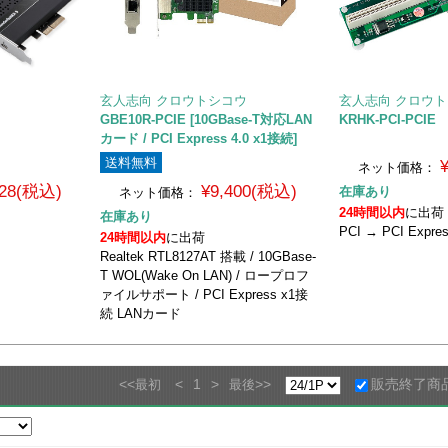
玄人志向 クロウトシコウ
玄人志向 クロウ
GBE10R-PCIE [10GBase-T対応LAN
KRHK-PCI-PCIE
カード / PCI Express 4.0 x1接続]
送料無料
ネット価格：
628(税込)
¥9,400(税込)
在庫あり
ネット価格：
24時間以内
に出荷
在庫あり
PCI → PCI Expr
24時間以内
に出荷
Realtek RTL8127AT 搭載 / 10GBase-
T WOL(Wake On LAN) / ロープロフ
ァイルサポート / PCI Express x1接
続 LANカード
<<
<
1
>
>>
販売終了商
最初
最後