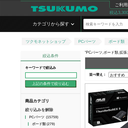
ご利用
税込3,3
カテゴリから探す
ツクモネットショップ
PCパーツ
ボード類
“
PCパーツ,ボード類,拡
絞込条件
キーワードで絞込み
並べ替え：
商品カテゴリ
絞り込みを解除
PCパーツ
(15759)
ボード類
(279)