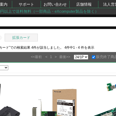
案内
サポート
お問い合わせ
店舗情報
法人営
00円以上で送料無料（一部商品・eXcomputer製品を除く）
拡張カード
張カード
”での検索結果
4
件が該当しました。
4
件中
1 - 4
件を表示
<<
<
1
>
>>
販売終了商
最初
最後