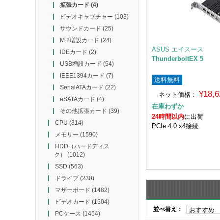
拡張カード
(4)
ビデオキャプチャー
(103)
サウンドカード
(25)
M.2増設カード
(24)
ASUS エイスース
IDEカード
(2)
ThunderboltEX 5
USB増設カード
(54)
IEEE1394カード
(7)
送料無料
SerialATAカード
(22)
¥18,
ネット価格：
eSATAカード
(4)
在庫わずか
その他拡張カード
(39)
24時間以内
に出荷
CPU
(314)
PCIe 4.0 x4接続
メモリー
(1590)
HDD（ハードディス
ク）
(1012)
SSD
(563)
ドライブ
(230)
マザーボード
(1482)
ビデオカード
(1504)
並べ替え：
PCケース
(1454)