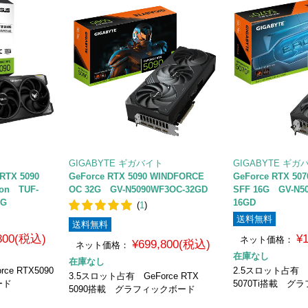
GIGABYTE ギガバイト
GIGABYTE ギガ
RTX 5090
GeForce RTX 5090 WINDFORCE
GeForce RTX 507
ion TUF-
OC 32G GV-N5090WF3OC-32GD
SFF 16G GV-N5
NG
16GD
(
1
)
送料無料
送料無料
,800(税込)
¥
ネット価格：
¥699,800(税込)
ネット価格：
在庫なし
在庫なし
e RTX5090
2.5スロット占有 Ge
3.5スロット占有 GeForce RTX
ード
5070Ti搭載 グ
5090搭載 グラフィックボード