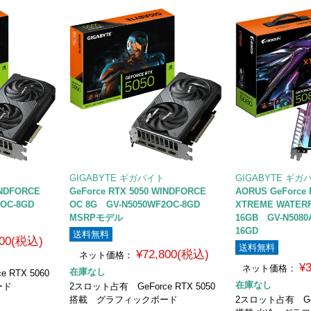
GIGABYTE ギガバイト
GIGABYTE ギガ
INDFORCE
GeForce RTX 5050 WINDFORCE
AORUS GeForce 
OC-8GD
OC 8G GV-N5050WF2OC-8GD
XTREME WATER
MSRPモデル
16GB GV-N5080
16GD
送料無料
800(税込)
送料無料
¥72,800(税込)
ネット価格：
¥
ネット価格：
在庫なし
 RTX 5060
在庫なし
ード
2スロット占有 GeForce RTX 5050
搭載 グラフィックボード
2スロット占有 GeFo