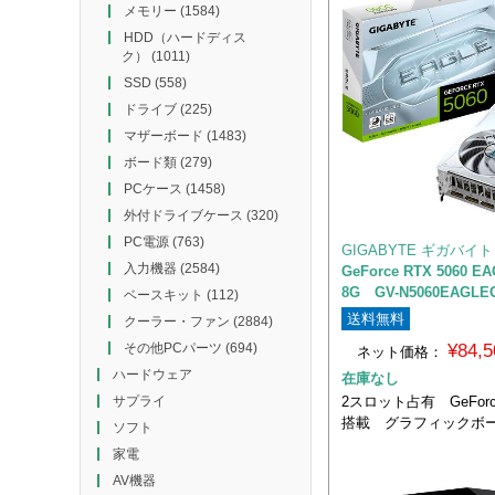
メモリー
(1584)
HDD（ハードディス
ク）
(1011)
SSD
(558)
ドライブ
(225)
マザーボード
(1483)
ボード類
(279)
PCケース
(1458)
外付ドライブケース
(320)
PC電源
(763)
GIGABYTE ギガバイト
入力機器
(2584)
GeForce RTX 5060 EA
8G GV-N5060EAGLEO
ベースキット
(112)
送料無料
クーラー・ファン
(2884)
¥84,
その他PCパーツ
(694)
ネット価格：
ハードウェア
在庫なし
2スロット占有 GeForce
サプライ
搭載 グラフィックボ
ソフト
家電
AV機器