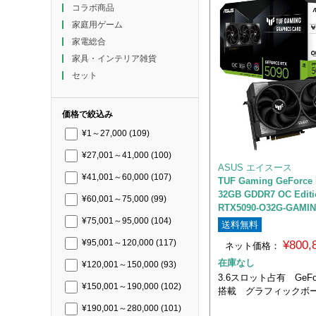
コラボ商品
家庭用ゲーム
家電総合
家具・インテリア雑貨
セット
価格で絞込み
¥1～27,000
(109)
¥27,001～41,000
(100)
ASUS エイスース
¥41,001～60,000
(107)
TUF Gaming GeForce 
32GB GDDR7 OC Edit
¥60,001～75,000
(99)
RTX5090-O32G-GAMI
¥75,001～95,000
(104)
送料無料
¥800
¥95,001～120,000
(117)
ネット価格：
在庫なし
¥120,001～150,000
(93)
3.6スロット占有 GeForc
¥150,001～190,000
(102)
搭載 グラフィックボ
¥190,001～280,000
(101)