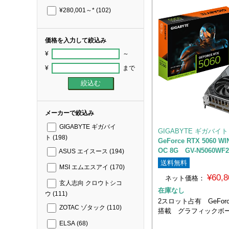
¥280,001～*
(102)
価格を入力して絞込み
¥
～
¥
まで
メーカーで絞込み
GIGABYTE ギガバイ
GIGABYTE ギガバイト
ト
(198)
GeForce RTX 5060 W
OC 8G GV-N5060WF2
ASUS エイスース
(194)
送料無料
MSI エムエスアイ
(170)
¥60,
ネット価格：
玄人志向 クロウトシコ
在庫なし
ウ
(111)
2スロット占有 GeForce
ZOTAC ゾタック
(110)
搭載 グラフィックボ
ELSA
(68)