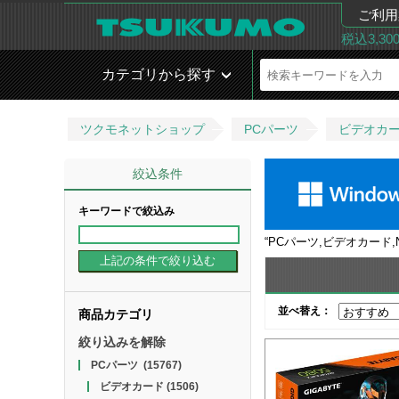
ご利用
税込3,3
カテゴリから探す
ツクモネットショップ
PCパーツ
ビデオカ
絞込条件
キーワードで絞込み
“
PCパーツ,ビデオカード,
並べ替え：
商品カテゴリ
絞り込みを解除
PCパーツ
(15767)
ビデオカード
(1506)