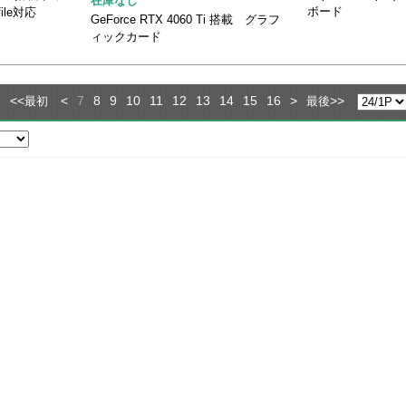
在庫なし
ボード
ile対応
GeForce RTX 4060 Ti 搭載 グラフ
ィックカード
<<
<
7
8
9
10
11
12
13
14
15
16
>
>>
最初
最後