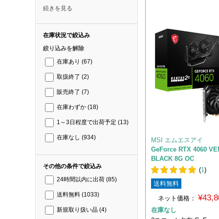
続きを見る
在庫状況で絞込み
絞り込みを解除
在庫あり
(67)
取扱終了
(2)
販売終了
(7)
在庫わずか
(18)
1～3日程度で出荷予定
(13)
在庫なし
(934)
MSI エムエスアイ
GeForce RTX 4060 V
BLACK 8G OC
その他の条件で絞込み
(
1
)
24時間以内に出荷
(85)
送料無料
送料無料
(1033)
¥43,
ネット価格：
在庫なし
新規取り扱い品
(4)