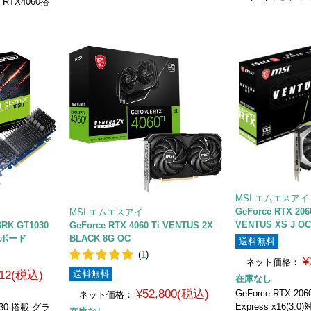
 RTX4060搭
MSI エムエスアイ
GeForce RTX 20
MSI エムエスアイ
VENTUS XS J O
BRK GT1030
GeForce RTX 4060 Ti VENTUS 2X
クボード
BLACK 8G OC
送料無料
(
1
)
¥
ネット価格：
112(税込)
送料無料
在庫なし
¥52,800(税込)
GeForce RTX 20
ネット価格：
Express x16(3
1030 搭載 グラ