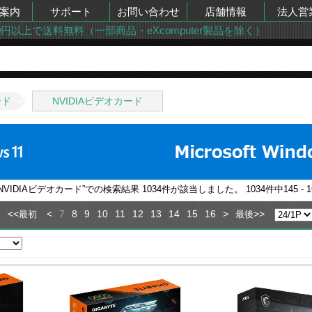
案内
サポート
お問い合わせ
店舗情報
法人営
00円以上で送料無料（一部商品・eXcomputer製品を除く）
ード
NVIDIAビデオカード
NVIDIAビデオカード
”での検索結果
1034
件が該当しました。
1034
件中
145 - 
<<
<
7
8
9
10
11
12
13
14
15
16
>
>>
最初
最後