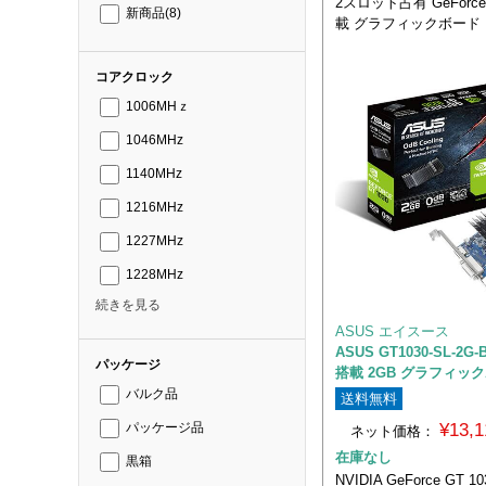
2スロット占有 GeForce
新商品
(8)
載 グラフィックボード
コアクロック
1006MHｚ
1046MHz
1140MHz
1216MHz
1227MHz
1228MHz
続きを見る
ASUS エイスース
ASUS GT1030-SL-2G-
パッケージ
搭載 2GB グラフィッ
バルク品
送料無料
¥13,
パッケージ品
ネット価格：
在庫なし
黒箱
NVIDIA GeForce GT 