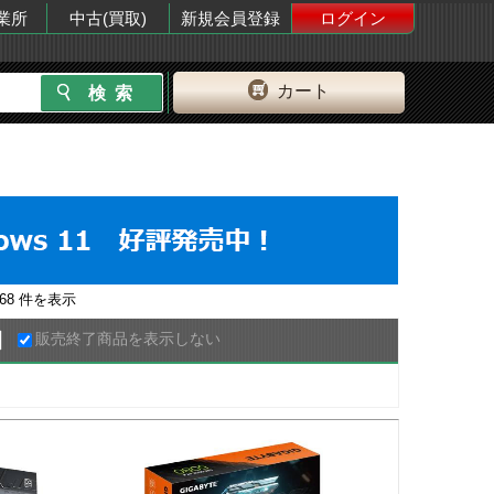
業所
中古(買取)
新規会員登録
ログイン
カート
168
件を表示
販売終了商品を表示しない