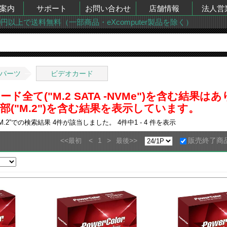
案内
サポート
お問い合わせ
店舗情報
法人営
00円以上で送料無料（一部商品・eXcomputer製品を除く）
Cパーツ
ビデオカード
ド全て("M.2 SATA -NVMe")を含む結果
("M.2")を含む結果を表示しています。
.2
”での検索結果
4
件が該当しました。
4
件中
1 - 4
件を表示
<<
<
1
>
>>
販売終了商
最初
最後