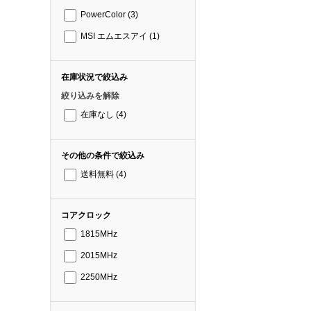
PowerColor
(3)
MSI エムエスアイ
(1)
在庫状況で絞込み
絞り込みを解除
在庫なし
(4)
その他の条件で絞込み
送料無料
(4)
コアクロック
1815MHz
2015MHz
2250MHz