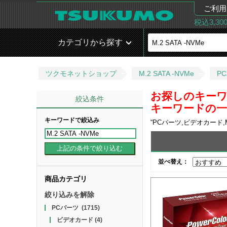
ご利用
税込3,3
カテゴリから探す
ツクモネットショップ
M.2 SATA -NVMe
P
お探しのキーワー
絞込条件
キーワードの一部
キーワードで絞込み
“
PCパーツ,ビデオカード,M
並べ替え：
商品カテゴリ
絞り込みを解除
PCパーツ
(1715)
ビデオカード
(4)