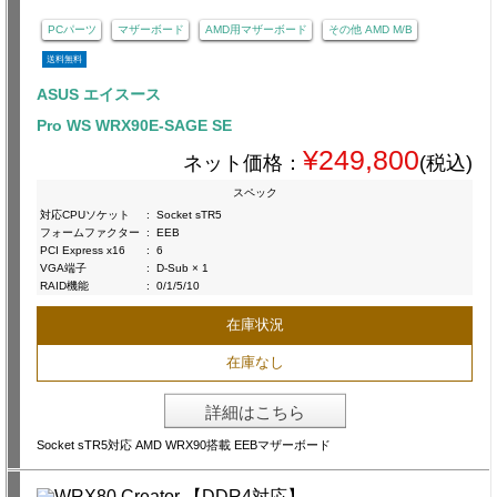
PCパーツ
マザーボード
AMD用マザーボード
その他 AMD M/B
送料無料
ASUS エイスース
Pro WS WRX90E-SAGE SE
¥249,800
ネット価格：
(税込)
スペック
対応CPUソケット
:
Socket sTR5
フォームファクター
:
EEB
PCI Express x16
:
6
VGA端子
:
D-Sub × 1
RAID機能
:
0/1/5/10
在庫状況
在庫なし
詳細はこちら
Socket sTR5対応 AMD WRX90搭載 EEBマザーボード