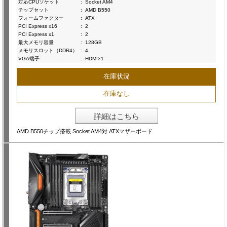
対応CPUソケット
:
Socket AM4
チップセット
:
AMD B550
フォームファクター
:
ATX
PCI Express x16
:
2
PCI Express x1
:
2
最大メモリ容量
:
128GB
メモリスロット（DDR4）
:
4
VGA端子
:
HDMI×1
在庫状況
在庫なし
詳細はこちら
AMD B550チップ搭載 Socket AM4対 ATXマザーボード