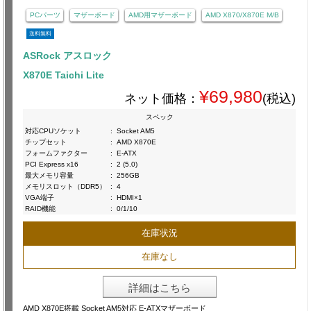
PCパーツ
マザーボード
AMD用マザーボード
AMD X870/X870E M/B
送料無料
ASRock アスロック
X870E Taichi Lite
¥69,980
ネット価格：
(税込)
スペック
対応CPUソケット
:
Socket AM5
チップセット
:
AMD X870E
フォームファクター
:
E-ATX
PCI Express x16
:
2 (5.0)
最大メモリ容量
:
256GB
メモリスロット（DDR5）
:
4
VGA端子
:
HDMI×1
RAID機能
:
0/1/10
在庫状況
在庫なし
詳細はこちら
AMD X870E搭載 Socket AM5対応 E-ATXマザーボード