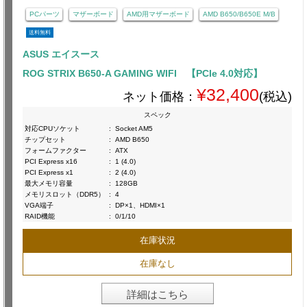
PCパーツ
マザーボード
AMD用マザーボード
AMD B650/B650E M/B
送料無料
ASUS エイスース
ROG STRIX B650-A GAMING WIFI 【PCIe 4.0対応】
¥32,400
ネット価格：
(税込)
スペック
対応CPUソケット
:
Socket AM5
チップセット
:
AMD B650
フォームファクター
:
ATX
PCI Express x16
:
1 (4.0)
PCI Express x1
:
2 (4.0)
最大メモリ容量
:
128GB
メモリスロット（DDR5）
:
4
VGA端子
:
DP×1、HDMI×1
RAID機能
:
0/1/10
在庫状況
在庫なし
詳細はこちら