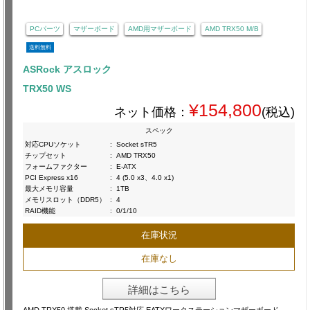
PCパーツ
マザーボード
AMD用マザーボード
AMD TRX50 M/B
送料無料
ASRock アスロック
TRX50 WS
¥154,800
ネット価格：
(税込)
スペック
対応CPUソケット
:
Socket sTR5
チップセット
:
AMD TRX50
フォームファクター
:
E-ATX
PCI Express x16
:
4 (5.0 x3、4.0 x1)
最大メモリ容量
:
1TB
メモリスロット（DDR5）
:
4
RAID機能
:
0/1/10
在庫状況
在庫なし
詳細はこちら
AMD TRX50 搭載 Socket sTR5対応 EATXワークステーションマザーボード