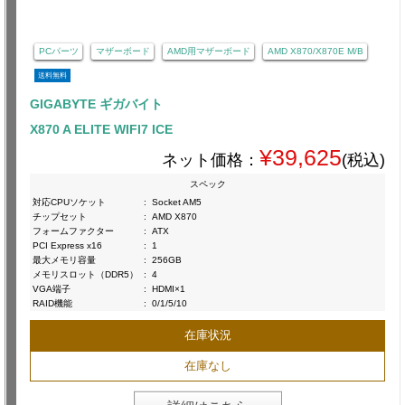
PCパーツ
マザーボード
AMD用マザーボード
AMD X870/X870E M/B
送料無料
GIGABYTE ギガバイト
X870 A ELITE WIFI7 ICE
¥39,625
ネット価格：
(税込)
スペック
対応CPUソケット
:
Socket AM5
チップセット
:
AMD X870
フォームファクター
:
ATX
PCI Express x16
:
1
最大メモリ容量
:
256GB
メモリスロット（DDR5）
:
4
VGA端子
:
HDMI×1
RAID機能
:
0/1/5/10
在庫状況
在庫なし