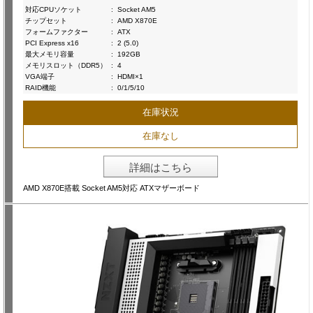
対応CPUソケット
:
Socket AM5
チップセット
:
AMD X870E
フォームファクター
:
ATX
PCI Express x16
:
2 (5.0)
最大メモリ容量
:
192GB
メモリスロット（DDR5）
:
4
VGA端子
:
HDMI×1
RAID機能
:
0/1/5/10
在庫状況
在庫なし
詳細はこちら
AMD X870E搭載 Socket AM5対応 ATXマザーボード