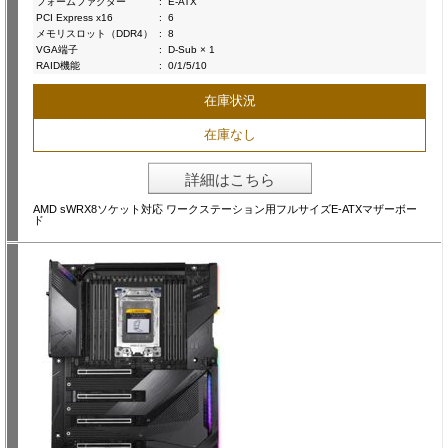
フォームファクター
:
E-ATX
PCI Express x16
:
6
メモリスロット（DDR4）
:
8
VGA端子
:
D-Sub × 1
RAID機能
:
0/1/5/10
在庫状況
在庫なし
詳細はこちら
AMD sWRX8ソケット対応 ワークステーション用フルサイズE-ATXマザーボー
ド