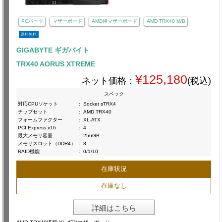
PCパーツ
マザーボード
AMD用マザーボード
AMD TRX40 M/B
送料無料
GIGABYTE ギガバイト
TRX40 AORUS XTREME
¥125,180
ネット価格：
(税込)
スペック
対応CPUソケット
:
Socket sTRX4
チップセット
:
AMD TRX40
フォームファクター
:
XL-ATX
PCI Express x16
:
4
最大メモリ容量
:
256GB
メモリスロット（DDR4）
:
8
RAID機能
:
0/1/10
在庫状況
在庫なし
詳細はこちら