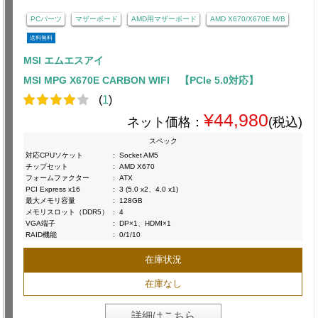
PCパーツ
マザーボード
AMD用マザーボード
AMD X670/X670E M/B
送料無料
MSI エムエスアイ
MSI MPG X670E CARBON WIFI 【PCIe 5.0対応】
(
1
)
¥44,980
ネット価格：
(税込)
スペック
対応CPUソケット
:
Socket AM5
チップセット
:
AMD X670
フォームファクター
:
ATX
PCI Express x16
:
3 (5.0 x2、4.0 x1)
最大メモリ容量
:
128GB
メモリスロット（DDR5）
:
4
VGA端子
:
DP×1、HDMI×1
RAID機能
:
0/1/10
在庫状況
在庫なし
詳細はこちら