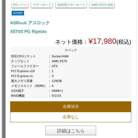
PCパーツ
マザーボード
AMD用マザーボード
AMD X570 M/B
送料無料
ASRock アスロック
X570S PG Riptide
¥17,980
ネット価格：
(税込)
スペック
対応CPUソケット
:
Socket AM4
チップセット
:
AMD X570
フォームファクター
:
ATX
PCI Express x16
:
1
PCI Express x1
:
3
最大メモリ容量
:
128GB
メモリスロット（DDR4）
:
4
VGA端子
:
HDMI×1
RAID機能
:
0/1/10
在庫状況
在庫なし
詳細はこちら