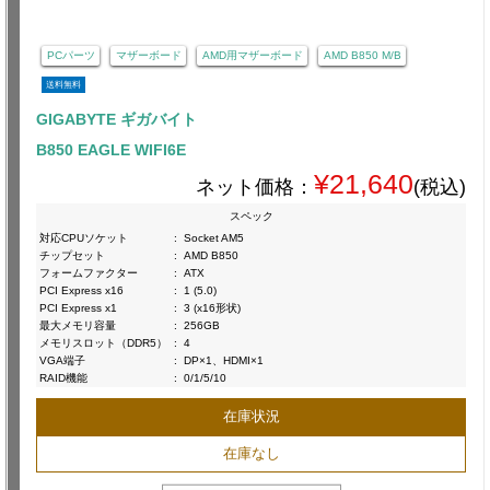
PCパーツ
マザーボード
AMD用マザーボード
AMD B850 M/B
送料無料
GIGABYTE ギガバイト
B850 EAGLE WIFI6E
¥21,640
ネット価格：
(税込)
スペック
対応CPUソケット
:
Socket AM5
チップセット
:
AMD B850
フォームファクター
:
ATX
PCI Express x16
:
1 (5.0)
PCI Express x1
:
3 (x16形状)
最大メモリ容量
:
256GB
メモリスロット（DDR5）
:
4
VGA端子
:
DP×1、HDMI×1
RAID機能
:
0/1/5/10
在庫状況
在庫なし