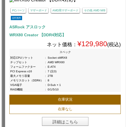
PCパーツ
マザーボード
AMD用マザーボード
その他 AMD M/B
送料無料
ASRock アスロック
WRX80 Creator 【DDR4対応】
¥129,980
ネット価格：
(税込)
スペック
対応CPUソケット
:
Socket sWRX8
チップセット
:
AMD WRX80
フォームファクター
:
E-ATX
PCI Express x16
:
7 (注3)
最大メモリ容量
:
2TB
メモリスロット（DDR4）
:
8
VGA端子
:
D-Sub × 1
RAID機能
:
0/1/5/10
在庫状況
在庫なし
詳細はこちら