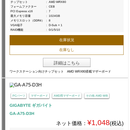
チップセット
:
AMD WRX80
フォームファクター
:
CEB
PCI Express x16
:
7
最大メモリ容量
:
1024GB
メモリスロット（DDR4）
:
8
VGA端子
:
D-Sub × 1
RAID機能
:
0/1/5/10
在庫状況
在庫なし
詳細はこちら
ワークステーション向けチップセット AMD WRX80搭載マザーボード
PCパーツ
マザーボード
AMD用マザーボード
その他 AMD M/B
GIGABYTE ギガバイト
GA-A75-D3H
¥1,048
ネット価格：
(税込)