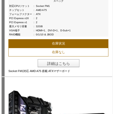
スペック
対応CPUソケット
:
Socket FM1
チップセット
:
AMD A75
フォームファクター
:
ATX
PCI Express x16
:
2
PCI Express x1
:
2
最大メモリ容量
:
32GB
VGA端子
:
HDMI×1、DVI-D×1、D-Sub×1
RAID機能
:
0/1/10 & JBOD
在庫状況
在庫なし
詳細はこちら
Socket FM1対応 AMD A75 搭載 ATXマザーボード