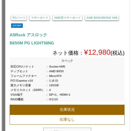
PCパーツ
マザーボード
AMD用マザーボード
AMD B650/B650E M/B
送料無料
ASRock アスロック
B650M PG LIGHTNING
¥12,980
ネット価格：
(税込)
スペック
対応CPUソケット
:
Socket AM5
チップセット
:
AMD B650
フォームファクター
:
MicroATX
PCI Express x16
:
1 (4.0)
最大メモリ容量
:
192GB
メモリスロット（DDR5）
:
4
VGA端子
:
DP×1、HDMI×1
RAID機能
:
0/1/10
在庫状況
在庫なし