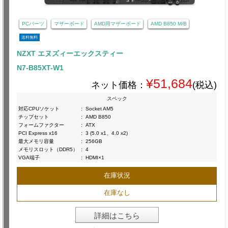
PCパーツ
マザーボード
AMD用マザーボード
AMD B850 M/B
送料無料
NZXT エヌズィーエックスティー
N7-B85XT-W1
¥51,684
ネット価格：
(税込)
スペック
対応CPUソケット
:
Socket AM5
チップセット
:
AMD B850
フォームファクター
:
ATX
PCI Express x16
:
3 (5.0 x1、4.0 x2)
最大メモリ容量
:
256GB
メモリスロット（DDR5）
:
4
VGA端子
:
HDMI×1
在庫状況
在庫なし
詳細はこちら