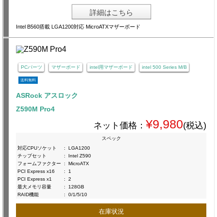
詳細はこちら
Intel B560搭載 LGA1200対応 MicroATXマザーボード
PCパーツ
マザーボード
intel用マザーボード
intel 500 Series M/B
送料無料
ASRock アスロック
Z590M Pro4
¥9,980
ネット価格：
(税込)
スペック
対応CPUソケット
:
LGA1200
チップセット
:
Intel Z590
フォームファクター
:
MicroATX
PCI Express x16
:
1
PCI Express x1
:
2
最大メモリ容量
:
128GB
RAID機能
:
0/1/5/10
在庫状況