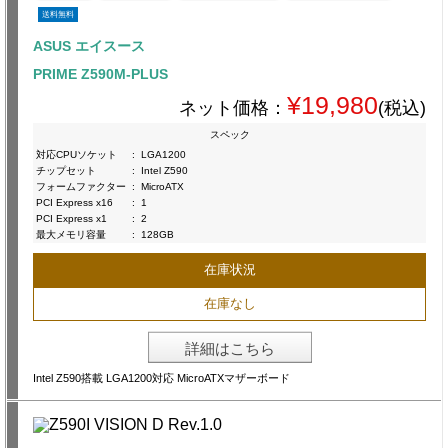
送料無料
ASUS エイスース
PRIME Z590M-PLUS
¥19,980
ネット価格：
(税込)
スペック
対応CPUソケット
:
LGA1200
チップセット
:
Intel Z590
フォームファクター
:
MicroATX
PCI Express x16
:
1
PCI Express x1
:
2
最大メモリ容量
:
128GB
在庫状況
在庫なし
詳細はこちら
Intel Z590搭載 LGA1200対応 MicroATXマザーボード