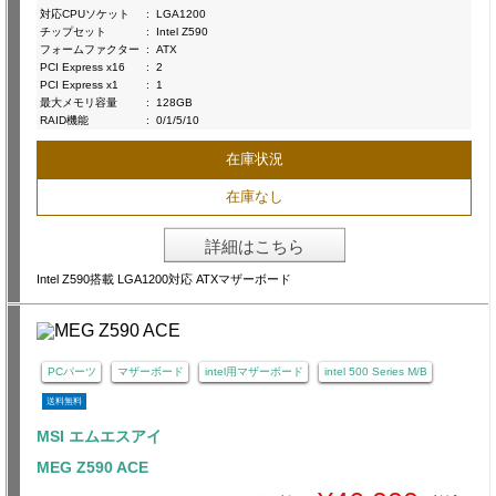
対応CPUソケット
:
LGA1200
チップセット
:
Intel Z590
フォームファクター
:
ATX
PCI Express x16
:
2
PCI Express x1
:
1
最大メモリ容量
:
128GB
RAID機能
:
0/1/5/10
在庫状況
在庫なし
詳細はこちら
Intel Z590搭載 LGA1200対応 ATXマザーボード
PCパーツ
マザーボード
intel用マザーボード
intel 500 Series M/B
送料無料
MSI エムエスアイ
MEG Z590 ACE