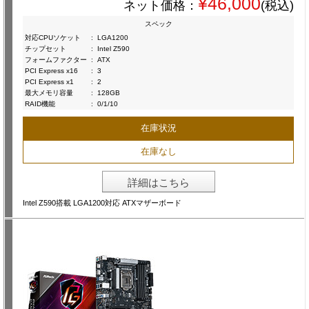
¥46,000
ネット価格：
(税込)
スペック
対応CPUソケット
:
LGA1200
チップセット
:
Intel Z590
フォームファクター
:
ATX
PCI Express x16
:
3
PCI Express x1
:
2
最大メモリ容量
:
128GB
RAID機能
:
0/1/10
在庫状況
在庫なし
詳細はこちら
Intel Z590搭載 LGA1200対応 ATXマザーボード