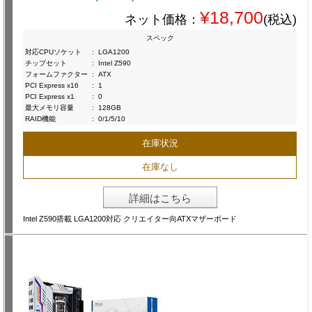
¥18,700
ネット価格：
(税込)
スペック
対応CPUソケット
:
LGA1200
チップセット
:
Intel Z590
フォームファクター
:
ATX
PCI Express x16
:
1
PCI Express x1
:
0
最大メモリ容量
:
128GB
RAID機能
:
0/1/5/10
在庫状況
在庫なし
詳細はこちら
Intel Z590搭載 LGA1200対応 クリエイター向ATXマザーボード