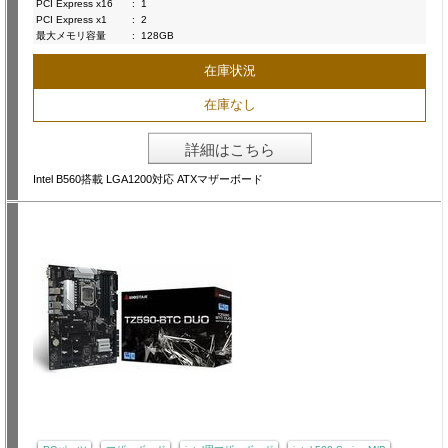
PCI Express x16
:
1
PCI Express x1
:
2
最大メモリ容量
:
128GB
在庫状況
在庫なし
詳細はこちら
Intel B560搭載 LGA1200対応 ATXマザーボード