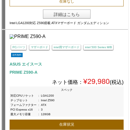
在庫なし
詳細はこちら
Intel LGA1200対応 Z590搭載 ATXマザーボード ガンダムエディション
PCパーツ
マザーボード
intel用マザーボード
intel 500 Series M/B
送料無料
ASUS エイスース
PRIME Z590-A
¥29,980
ネット価格：
(税込)
スペック
対応CPUソケット
:
LGA1200
チップセット
:
Intel Z590
フォームファクター
:
ATX
PCI Express x16
:
3
最大メモリ容量
:
128GB
在庫状況