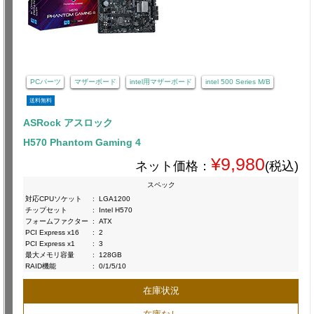
PCパーツ
マザーボード
intel用マザーボード
intel 500 Series M/B
送料無料
ASRock アスロック
H570 Phantom Gaming 4
¥9,980
ネット価格：
(税込)
スペック
対応CPUソケット
:
LGA1200
チップセット
:
Intel H570
フォームファクター
:
ATX
PCI Express x16
:
2
PCI Express x1
:
3
最大メモリ容量
:
128GB
RAID機能
:
0/1/5/10
在庫状況