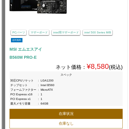
PCパーツ
マザーボード
intel用マザーボード
intel 500 Series M/B
送料無料
MSI エムエスアイ
B560M PRO-E
¥8,580
ネット価格：
(税込)
スペック
対応CPUソケット
:
LGA1200
チップセット
:
Intel B560
フォームファクター
:
MicroATX
PCI Express x16
:
1
PCI Express x1
:
1
最大メモリ容量
:
64GB
在庫状況
在庫なし