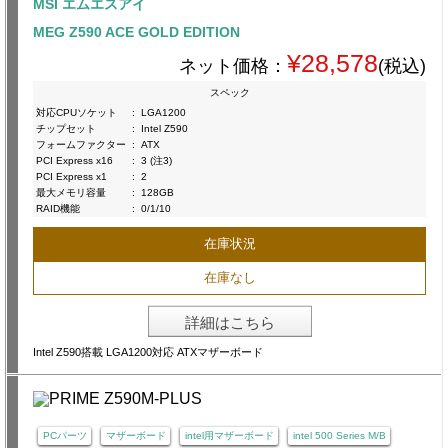
MSI エムエスアイ
MEG Z590 ACE GOLD EDITION
¥28,578
ネット価格：
(税込)
スペック
対応CPUソケット
:
LGA1200
チップセット
:
Intel Z590
フォームファクター
:
ATX
PCI Express x16
:
3 (注3)
PCI Express x1
:
2
最大メモリ容量
:
128GB
RAID機能
:
0/1/10
在庫状況
在庫なし
詳細はこちら
Intel Z590搭載 LGA1200対応 ATXマザーボード
PCパーツ
マザーボード
intel用マザーボード
intel 500 Series M/B