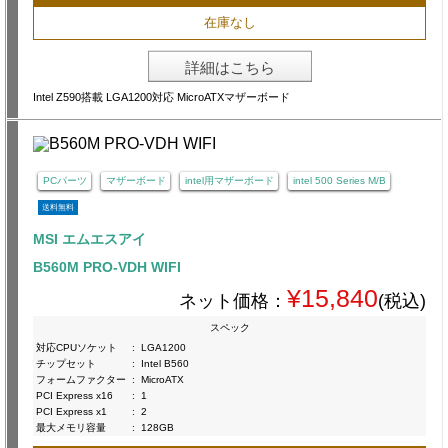
在庫なし
詳細はこちら
Intel Z590搭載 LGA1200対応 MicroATXマザーボード
PCパーツ
マザーボード
intel用マザーボード
intel 500 Series M/B
送料無料
MSI エムエスアイ
B560M PRO-VDH WIFI
¥15,840
ネット価格：
(税込)
スペック
対応CPUソケット
:
LGA1200
チップセット
:
Intel B560
フォームファクター
:
MicroATX
PCI Express x16
:
1
PCI Express x1
:
2
最大メモリ容量
:
128GB