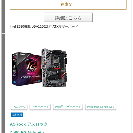
在庫なし
詳細はこちら
Intel Z590搭載 LGA1200対応 ATXマザーボード
PCパーツ
マザーボード
intel用マザーボード
intel 500 Series M/B
送料無料
ASRock アスロック
Z590 PG Velocita