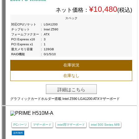
¥10,480
ネット価格：
(税込)
スペック
対応CPUソケット
:
LGA1200
チップセット
:
Intel Z590
フォームファクター
:
ATX
PCI Express x16
:
3
PCI Express x1
:
1
最大メモリ容量
:
128GB
RAID機能
:
0/1/5/10
在庫状況
在庫なし
詳細はこちら
グラフィックカードホルダー搭載 Intel Z590 LGA1200 ATXマザーボード
PCパーツ
マザーボード
intel用マザーボード
intel 500 Series M/B
送料無料