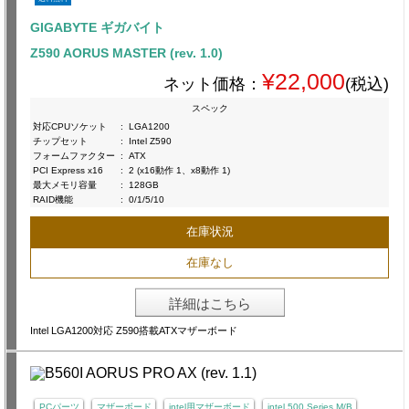
GIGABYTE ギガバイト
Z590 AORUS MASTER (rev. 1.0)
¥22,000
ネット価格：
(税込)
スペック
対応CPUソケット
:
LGA1200
チップセット
:
Intel Z590
フォームファクター
:
ATX
PCI Express x16
:
2 (x16動作 1、x8動作 1)
最大メモリ容量
:
128GB
RAID機能
:
0/1/5/10
在庫状況
在庫なし
詳細はこちら
Intel LGA1200対応 Z590搭載ATXマザーボード
PCパーツ
マザーボード
intel用マザーボード
intel 500 Series M/B