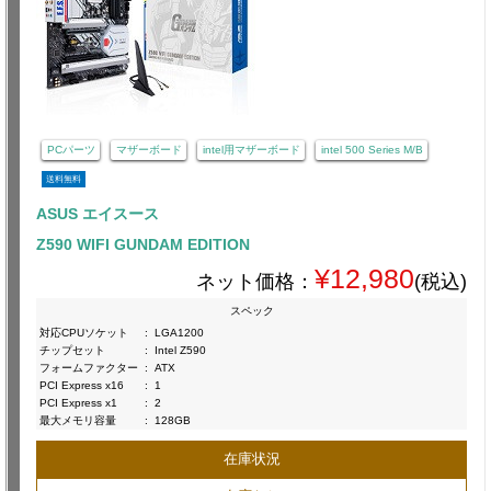
PCパーツ
マザーボード
intel用マザーボード
intel 500 Series M/B
送料無料
ASUS エイスース
Z590 WIFI GUNDAM EDITION
¥12,980
ネット価格：
(税込)
スペック
対応CPUソケット
:
LGA1200
チップセット
:
Intel Z590
フォームファクター
:
ATX
PCI Express x16
:
1
PCI Express x1
:
2
最大メモリ容量
:
128GB
在庫状況