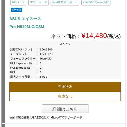
PCパーツ
マザーボード
intel用マザーボード
intel 500 Series M/B
送料無料
ASUS エイスース
Pro H510M-C/CSM
¥14,480
ネット価格：
(税込)
スペック
対応CPUソケット
:
LGA1200
チップセット
:
Intel H510
フォームファクター
:
MicroATX
PCI Express x16
:
1
PCI Express x1
:
2
PCI
:
1
最大メモリ容量
:
64GB
在庫状況
在庫なし
詳細はこちら
Intel H510搭載 LGA1200対応 MicroATXマザーボード