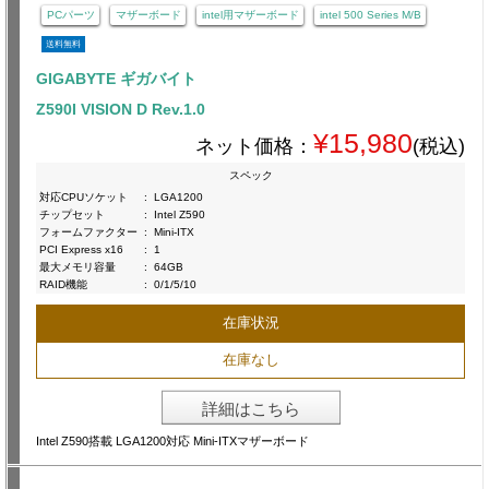
PCパーツ
マザーボード
intel用マザーボード
intel 500 Series M/B
送料無料
GIGABYTE ギガバイト
Z590I VISION D Rev.1.0
¥15,980
ネット価格：
(税込)
スペック
対応CPUソケット
:
LGA1200
チップセット
:
Intel Z590
フォームファクター
:
Mini-ITX
PCI Express x16
:
1
最大メモリ容量
:
64GB
RAID機能
:
0/1/5/10
在庫状況
在庫なし
詳細はこちら
Intel Z590搭載 LGA1200対応 Mini-ITXマザーボード