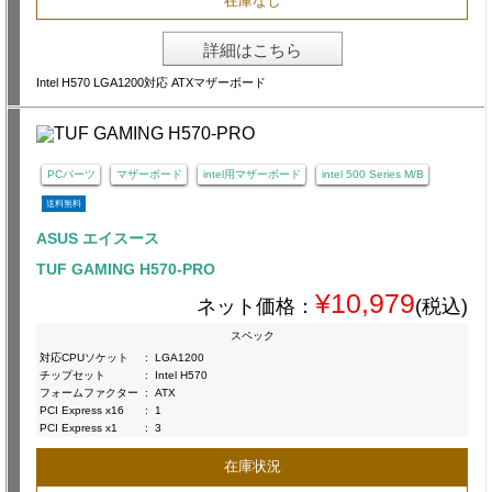
在庫なし
詳細はこちら
Intel H570 LGA1200対応 ATXマザーボード
PCパーツ
マザーボード
intel用マザーボード
intel 500 Series M/B
送料無料
ASUS エイスース
TUF GAMING H570-PRO
¥10,979
ネット価格：
(税込)
スペック
対応CPUソケット
:
LGA1200
チップセット
:
Intel H570
フォームファクター
:
ATX
PCI Express x16
:
1
PCI Express x1
:
3
在庫状況