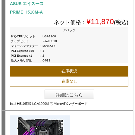
ASUS エイスース
PRIME H510M-A
¥11,870
ネット価格：
(税込)
スペック
対応CPUソケット
:
LGA1200
チップセット
:
Intel H510
フォームファクター
:
MicroATX
PCI Express x16
:
1
PCI Express x1
:
2
最大メモリ容量
:
64GB
在庫状況
在庫なし
詳細はこちら
Intel H510搭載 LGA1200対応 MicroATXマザーボード