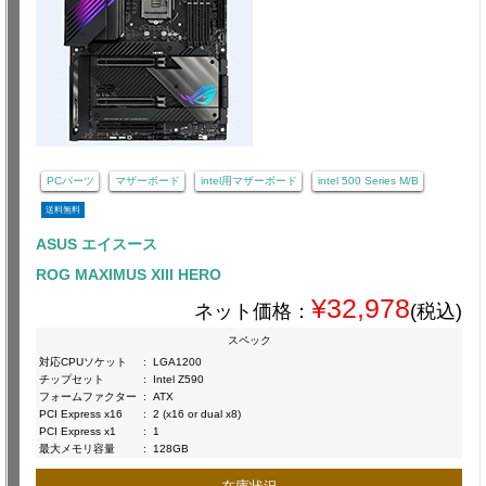
PCパーツ
マザーボード
intel用マザーボード
intel 500 Series M/B
送料無料
ASUS エイスース
ROG MAXIMUS XIII HERO
¥32,978
ネット価格：
(税込)
スペック
対応CPUソケット
:
LGA1200
チップセット
:
Intel Z590
フォームファクター
:
ATX
PCI Express x16
:
2 (x16 or dual x8)
PCI Express x1
:
1
最大メモリ容量
:
128GB