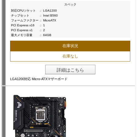
スペック
対応CPUソケット
:
LGA1200
チップセット
:
Intel B560
フォームファクター
:
MicroATX
PCI Express x16
:
1
PCI Express x1
:
2
最大メモリ容量
:
64GB
在庫状況
在庫なし
詳細はこちら
LGA1200対応 Micro-ATXマザーボード