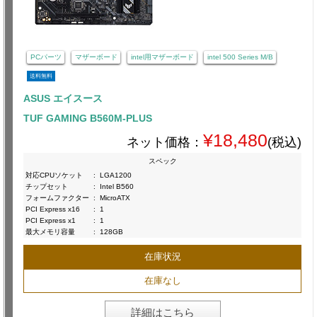
PCパーツ
マザーボード
intel用マザーボード
intel 500 Series M/B
送料無料
ASUS エイスース
TUF GAMING B560M-PLUS
¥18,480
ネット価格：
(税込)
スペック
対応CPUソケット
:
LGA1200
チップセット
:
Intel B560
フォームファクター
:
MicroATX
PCI Express x16
:
1
PCI Express x1
:
1
最大メモリ容量
:
128GB
在庫状況
在庫なし
詳細はこちら