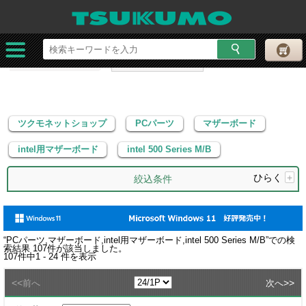
ツクモネットショップ
PCパーツ
マザーボード
intel用マザーボード
intel 500 Series M/B
ツクモネットショップ
PCパーツ
マザーボード
intel用マザーボード
intel 500 Series M/B
ひらく
+
絞込条件
“
PCパーツ,マザーボード,intel用マザーボード,intel 500 Series M/B
”での検
索結果
107
件が該当しました。
107
件中
1 - 24
件を表示
<<
>>
前へ
次へ