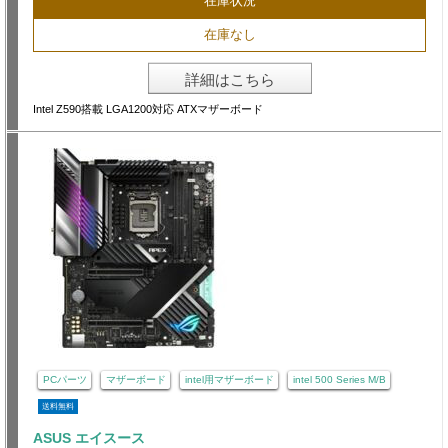
在庫状況
在庫なし
詳細はこちら
Intel Z590搭載 LGA1200対応 ATXマザーボード
PCパーツ
マザーボード
intel用マザーボード
intel 500 Series M/B
送料無料
ASUS エイスース