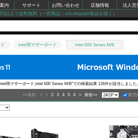
案内
サポート
お問い合わせ
店舗情報
法人営
00円以上で送料無料（一部商品・eXcomputer製品を除く）
ード
intel用マザーボード
intel 600 Series M/B
l用マザーボード,intel 600 Series M/B
”での検索結果
126
件が該当しました
<<
<
1
2
3
4
5
6
>
>>
販売
最初
最後