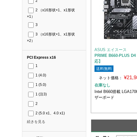
2
2 （x16形状×1、x1形状
×1）
3
3 （x16形状×1、x1形状
×2）
ASUS エイスース
PRIME B660-PLUS D
PCI Express x16
応】
1
送料無料
1 (4.0)
¥21,
ネット価格：
在庫なし
1 (5.0)
Intel B660搭載 LGA1
1 (注3)
ザーボード
2
2 (5.0 x1、4.0 x1)
続きを見る