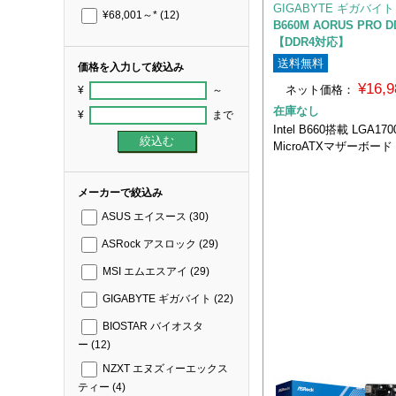
GIGABYTE ギガバイト
¥68,001～*
(12)
B660M AORUS PRO DD
【DDR4対応】
送料無料
価格を入力して絞込み
¥16,
ネット価格：
¥
～
在庫なし
¥
まで
Intel B660搭載 LGA17
MicroATXマザーボード
メーカーで絞込み
ASUS エイスース
(30)
ASRock アスロック
(29)
MSI エムエスアイ
(29)
GIGABYTE ギガバイト
(22)
BIOSTAR バイオスタ
ー
(12)
NZXT エヌズィーエックス
ティー
(4)