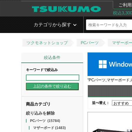
ご利用
税込3,3
カテゴリから探す
ツクモネットショップ
PCパーツ
マザーボ
絞込条件
キーワードで絞込み
“
PCパーツ,マザーボード,inte
並べ替え：
商品カテゴリ
絞り込みを解除
PCパーツ
(15784)
マザーボード
(1483)