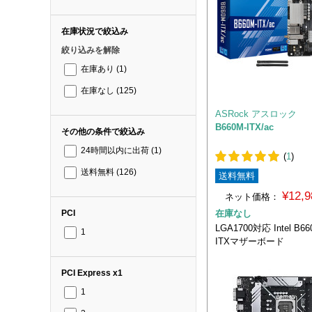
在庫状況で絞込み
絞り込みを解除
在庫あり
(1)
在庫なし
(125)
ASRock アスロック
B660M-ITX/ac
その他の条件で絞込み
24時間以内に出荷
(1)
(
1
)
送料無料
(126)
送料無料
¥12,
ネット価格：
在庫なし
PCI
LGA1700対応 Intel B66
1
ITXマザーボード
PCI Express x1
1