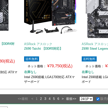
4 【DDR4対
ASRock アスロック
ASRock アスロッ
Z690 Taichi 【DDR5対応】
Z690 Steel Le
送料無料
送料無料
980(税込)
¥79,750(税込)
¥
ネット価格：
ネット価格：
在庫なし
在庫なし
700対応 ATXマ
Intel Z690搭載 LGA1700対応 ATXマ
Intel Z690搭載 L
ザーボード
ボード
<<
<
1
2
3
4
5
6
>
>>
販売
最初
最後