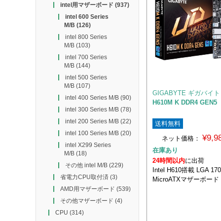
intel用マザーボード
(937)
intel 600 Series
M/B
(126)
intel 800 Series
M/B
(103)
intel 700 Series
M/B
(144)
intel 500 Series
M/B
(107)
GIGABYTE ギガバイト
intel 400 Series M/B
(90)
H610M K DDR4 GEN5
intel 300 Series M/B
(78)
intel 200 Series M/B
(22)
送料無料
intel 100 Series M/B
(20)
¥9,
ネット価格：
intel X299 Series
在庫あり
M/B
(18)
24時間以内
に出荷
その他 intel M/B
(229)
Intel H610搭載 LGA 
省電力CPU取付済
(3)
MicroATXマザーボード
AMD用マザーボード
(539)
その他マザーボード
(4)
CPU
(314)