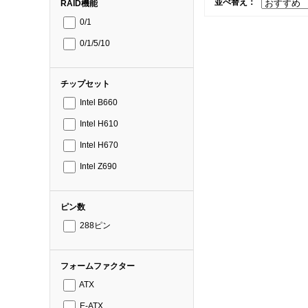
並べ替え：
RAID機能
0/1
0/1/5/10
チップセット
Intel B660
Intel H610
Intel H670
Intel Z690
ピン数
288ピン
フォームファクター
ATX
E-ATX