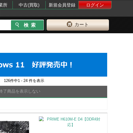
業所
中古(買取)
新規会員登録
ログイン
カート
。
126
件中
1 - 24
件を表示
終了商品を表示しない