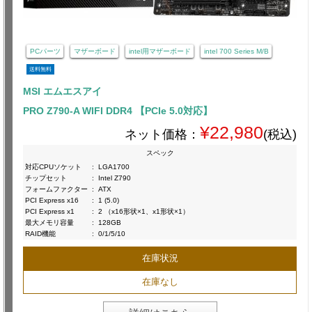
PCパーツ
マザーボード
intel用マザーボード
intel 700 Series M/B
送料無料
MSI エムエスアイ
PRO Z790-A WIFI DDR4 【PCIe 5.0対応】
¥22,980
ネット価格：
(税込)
スペック
対応CPUソケット
:
LGA1700
チップセット
:
Intel Z790
フォームファクター
:
ATX
PCI Express x16
:
1 (5.0)
PCI Express x1
:
2 （x16形状×1、x1形状×1）
最大メモリ容量
:
128GB
RAID機能
:
0/1/5/10
在庫状況
在庫なし