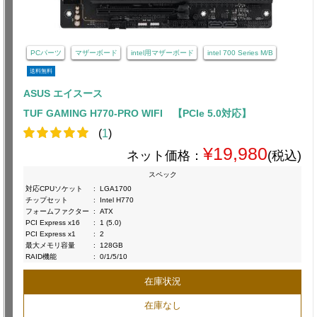
PCパーツ
マザーボード
intel用マザーボード
intel 700 Series M/B
送料無料
ASUS エイスース
TUF GAMING H770-PRO WIFI 【PCIe 5.0対応】
(
1
)
¥19,980
ネット価格：
(税込)
スペック
対応CPUソケット
:
LGA1700
チップセット
:
Intel H770
フォームファクター
:
ATX
PCI Express x16
:
1 (5.0)
PCI Express x1
:
2
最大メモリ容量
:
128GB
RAID機能
:
0/1/5/10
在庫状況
在庫なし