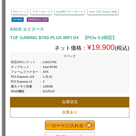
PCパーツ
マザーボード
intel用マザーボード
intel 700 Series M/B
送料無料
24時間以内に出荷
ASUS エイスース
TUF GAMING B760-PLUS WIFI D4 【PCIe 5.0対応】
¥19,900
ネット価格：
(税込)
スペック
対応CPUソケット
:
LGA1700
チップセット
:
Intel B760
フォームファクター
:
ATX
PCI Express x16
:
1 (5.0)
PCI Express x1
:
2
最大メモリ容量
:
128GB
RAID機能
:
0/1/5/10
在庫状況
在庫あり
カートに入れる