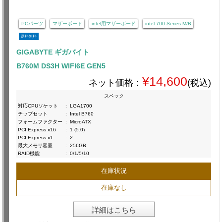
PCパーツ
マザーボード
intel用マザーボード
intel 700 Series M/B
送料無料
GIGABYTE ギガバイト
B760M DS3H WIFI6E GEN5
¥14,600
ネット価格：
(税込)
スペック
対応CPUソケット
:
LGA1700
チップセット
:
Intel B760
フォームファクター
:
MicroATX
PCI Express x16
:
1 (5.0)
PCI Express x1
:
2
最大メモリ容量
:
256GB
RAID機能
:
0/1/5/10
在庫状況
在庫なし
詳細はこちら