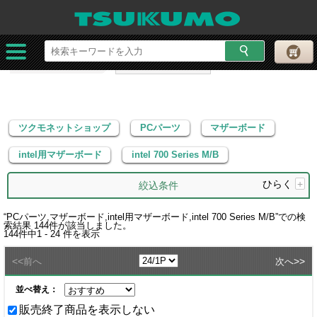
ツクモネットショップ
PCパーツ
マザーボード
intel用マザーボード
intel 700 Series M/B
ツクモネットショップ
PCパーツ
マザーボード
intel用マザーボード
intel 700 Series M/B
ひらく
+
絞込条件
“
PCパーツ,マザーボード,intel用マザーボード,intel 700 Series M/B
”での検
索結果
144
件が該当しました。
144
件中
1 - 24
件を表示
<<
>>
前へ
次へ
並べ替え：
販売終了商品を表示しない