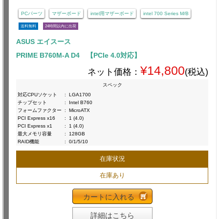
PCパーツ
マザーボード
intel用マザーボード
intel 700 Series M/B
送料無料
24時間以内に出荷
ASUS エイスース
PRIME B760M-A D4 【PCIe 4.0対応】
¥14,800
ネット価格：
(税込)
スペック
対応CPUソケット
:
LGA1700
チップセット
:
Intel B760
フォームファクター
:
MicroATX
PCI Express x16
:
1 (4.0)
PCI Express x1
:
1 (4.0)
最大メモリ容量
:
128GB
RAID機能
:
0/1/5/10
在庫状況
在庫あり
カートに入れる
詳細はこちら