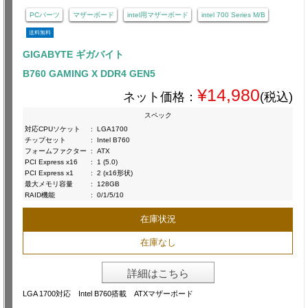
PCパーツ
マザーボード
intel用マザーボード
intel 700 Series M/B
送料無料
GIGABYTE ギガバイト
B760 GAMING X DDR4 GEN5
¥14,980
ネット価格：
(税込)
スペック
対応CPUソケット
:
LGA1700
チップセット
:
Intel B760
フォームファクター
:
ATX
PCI Express x16
:
1 (5.0)
PCI Express x1
:
2 (x16形状)
最大メモリ容量
:
128GB
RAID機能
:
0/1/5/10
在庫状況
在庫なし
詳細はこちら
LGA 1700対応 Intel B760搭載 ATXマザーボード