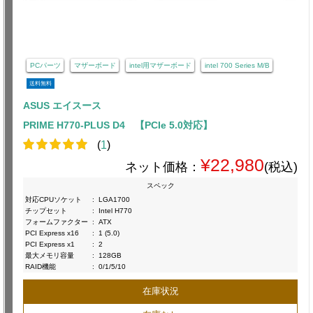
PCパーツ
マザーボード
intel用マザーボード
intel 700 Series M/B
送料無料
ASUS エイスース
PRIME H770-PLUS D4 【PCIe 5.0対応】
(
1
)
¥22,980
ネット価格：
(税込)
スペック
対応CPUソケット
:
LGA1700
チップセット
:
Intel H770
フォームファクター
:
ATX
PCI Express x16
:
1 (5.0)
PCI Express x1
:
2
最大メモリ容量
:
128GB
RAID機能
:
0/1/5/10
在庫状況