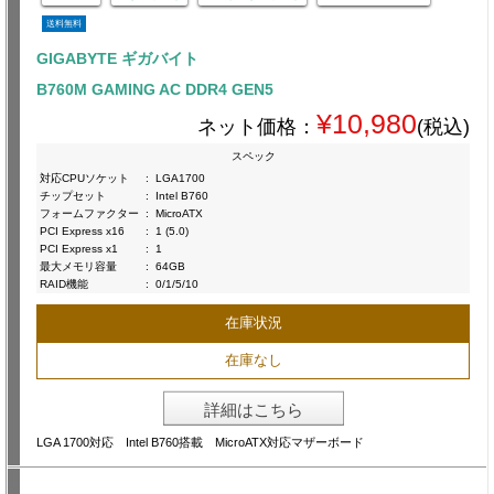
送料無料
GIGABYTE ギガバイト
B760M GAMING AC DDR4 GEN5
¥10,980
ネット価格：
(税込)
スペック
対応CPUソケット
:
LGA1700
チップセット
:
Intel B760
フォームファクター
:
MicroATX
PCI Express x16
:
1 (5.0)
PCI Express x1
:
1
最大メモリ容量
:
64GB
RAID機能
:
0/1/5/10
在庫状況
在庫なし
詳細はこちら
LGA 1700対応 Intel B760搭載 MicroATX対応マザーボード