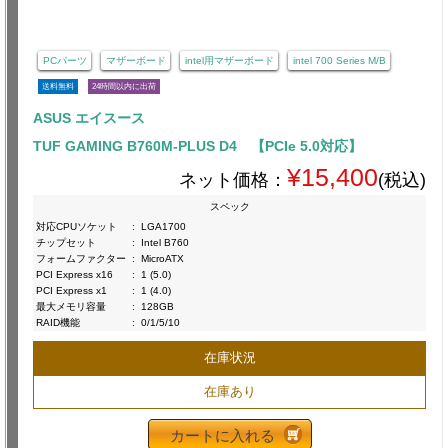
PCパーツ
マザーボード
intel用マザーボード
intel 700 Series M/B
送料無料
24時間以内に出荷
ASUS エイスース
TUF GAMING B760M-PLUS D4 【PCIe 5.0対応】
¥15,400
ネット価格：
(税込)
スペック
対応CPUソケット
:
LGA1700
チップセット
:
Intel B760
フォームファクター
:
MicroATX
PCI Express x16
:
1 (5.0)
PCI Express x1
:
1 (4.0)
最大メモリ容量
:
128GB
RAID機能
:
0/1/5/10
在庫状況
在庫あり
カートに入れる