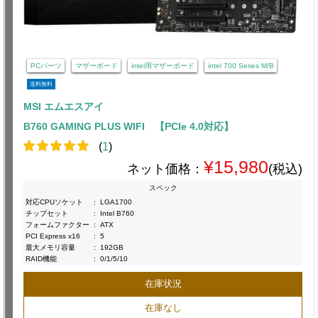
PCパーツ
マザーボード
intel用マザーボード
intel 700 Series M/B
送料無料
MSI エムエスアイ
B760 GAMING PLUS WIFI 【PCIe 4.0対応】
(
1
)
¥15,980
ネット価格：
(税込)
スペック
対応CPUソケット
:
LGA1700
チップセット
:
Intel B760
フォームファクター
:
ATX
PCI Express x16
:
5
最大メモリ容量
:
192GB
RAID機能
:
0/1/5/10
在庫状況
在庫なし