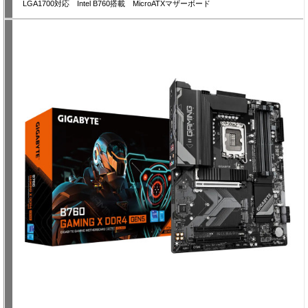
LGA1700対応 Intel B760搭載 MicroATXマザーボード