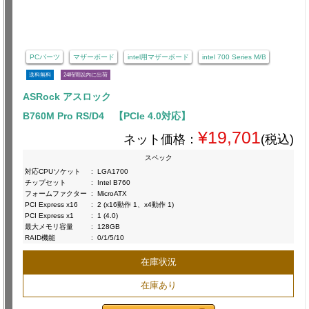
PCパーツ
マザーボード
intel用マザーボード
intel 700 Series M/B
送料無料
24時間以内に出荷
ASRock アスロック
B760M Pro RS/D4 【PCIe 4.0対応】
¥19,701
ネット価格：
(税込)
スペック
対応CPUソケット
:
LGA1700
チップセット
:
Intel B760
フォームファクター
:
MicroATX
PCI Express x16
:
2 (x16動作 1、x4動作 1)
PCI Express x1
:
1 (4.0)
最大メモリ容量
:
128GB
RAID機能
:
0/1/5/10
在庫状況
在庫あり