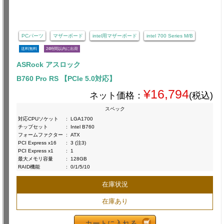
PCパーツ
マザーボード
intel用マザーボード
intel 700 Series M/B
送料無料
24時間以内に出荷
ASRock アスロック
B760 Pro RS 【PCIe 5.0対応】
¥16,794
ネット価格：
(税込)
スペック
対応CPUソケット
:
LGA1700
チップセット
:
Intel B760
フォームファクター
:
ATX
PCI Express x16
:
3 (注3)
PCI Express x1
:
1
最大メモリ容量
:
128GB
RAID機能
:
0/1/5/10
在庫状況
在庫あり
カートに入れる