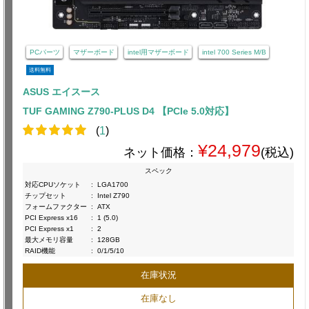
PCパーツ
マザーボード
intel用マザーボード
intel 700 Series M/B
送料無料
ASUS エイスース
TUF GAMING Z790-PLUS D4 【PCIe 5.0対応】
(
1
)
¥24,979
ネット価格：
(税込)
スペック
対応CPUソケット
:
LGA1700
チップセット
:
Intel Z790
フォームファクター
:
ATX
PCI Express x16
:
1 (5.0)
PCI Express x1
:
2
最大メモリ容量
:
128GB
RAID機能
:
0/1/5/10
在庫状況
在庫なし