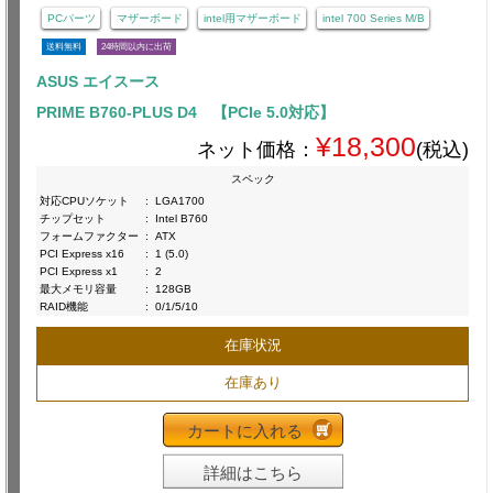
PCパーツ
マザーボード
intel用マザーボード
intel 700 Series M/B
送料無料
24時間以内に出荷
ASUS エイスース
PRIME B760-PLUS D4 【PCIe 5.0対応】
¥18,300
ネット価格：
(税込)
スペック
対応CPUソケット
:
LGA1700
チップセット
:
Intel B760
フォームファクター
:
ATX
PCI Express x16
:
1 (5.0)
PCI Express x1
:
2
最大メモリ容量
:
128GB
RAID機能
:
0/1/5/10
在庫状況
在庫あり
カートに入れる
詳細はこちら