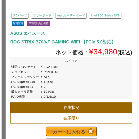
PCパーツ
マザーボード
intel用マザーボード
intel 700 Series M/B
送料無料
24時間以内に出荷
ASUS エイスース
ROG STRIX B760-F GAMING WIFI 【PCIe 5.0対応】
¥34,980
ネット価格：
(税込)
スペック
対応CPUソケット
:
LGA1700
チップセット
:
Intel B760
フォームファクター
:
ATX
PCI Express x16
:
1 (5.0)
PCI Express x1
:
2
最大メモリ容量
:
128GB
RAID機能
:
0/1/5/10
在庫状況
在庫限り
カートに入れる