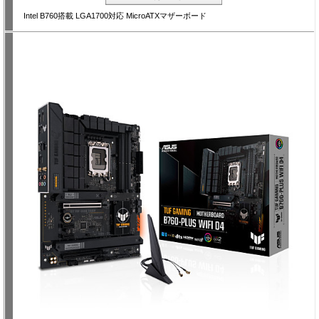
Intel B760搭載 LGA1700対応 MicroATXマザーボード