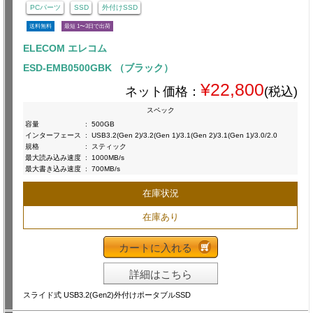
PCパーツ
SSD
外付けSSD
送料無料
最短 1〜3日で出荷
ELECOM エレコム
ESD-EMB0500GBK （ブラック）
¥22,800
ネット価格：
(税込)
スペック
容量
:
500GB
インターフェース
:
USB3.2(Gen 2)/3.2(Gen 1)/3.1(Gen 2)/3.1(Gen 1)/3.0/2.0
規格
:
スティック
最大読み込み速度
:
1000MB/s
最大書き込み速度
:
700MB/s
在庫状況
在庫あり
カートに入れる
詳細はこちら
スライド式 USB3.2(Gen2)外付けポータブルSSD