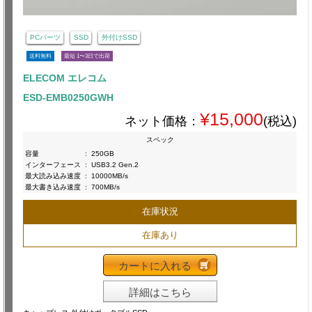
PCパーツ
SSD
外付けSSD
送料無料
最短 1〜3日で出荷
ELECOM エレコム
ESD-EMB0250GWH
¥15,000
ネット価格：
(税込)
スペック
容量
:
250GB
インターフェース
:
USB3.2 Gen.2
最大読み込み速度
:
10000MB/s
最大書き込み速度
:
700MB/s
在庫状況
在庫あり
カートに入れる
詳細はこちら