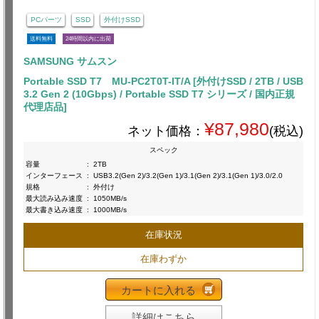
PCパーツ
SSD
外付けSSD
送料無料
24時間以内に出荷
SAMSUNG サムスン
Portable SSD T7 MU-PC2T0T-IT/A [外付けSSD / 2TB / USB
3.2 Gen 2 (10Gbps) / Portable SSD T7 シリーズ / 国内正規
代理店品]
¥87,980
ネット価格：
(税込)
スペック
容量
:
2TB
インターフェース
:
USB3.2(Gen 2)/3.2(Gen 1)/3.1(Gen 2)/3.1(Gen 1)/3.0/2.0
規格
:
外付け
最大読み込み速度
:
1050MB/s
最大書き込み速度
:
1000MB/s
在庫状況
在庫わずか
カートに入れる
詳細はこちら