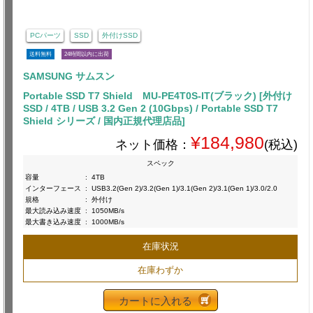
PCパーツ
SSD
外付けSSD
送料無料
24時間以内に出荷
SAMSUNG サムスン
Portable SSD T7 Shield MU-PE4T0S-IT(ブラック) [外付け
SSD / 4TB / USB 3.2 Gen 2 (10Gbps) / Portable SSD T7
Shield シリーズ / 国内正規代理店品]
¥184,980
ネット価格：
(税込)
スペック
容量
:
4TB
インターフェース
:
USB3.2(Gen 2)/3.2(Gen 1)/3.1(Gen 2)/3.1(Gen 1)/3.0/2.0
規格
:
外付け
最大読み込み速度
:
1050MB/s
最大書き込み速度
:
1000MB/s
在庫状況
在庫わずか
カートに入れる