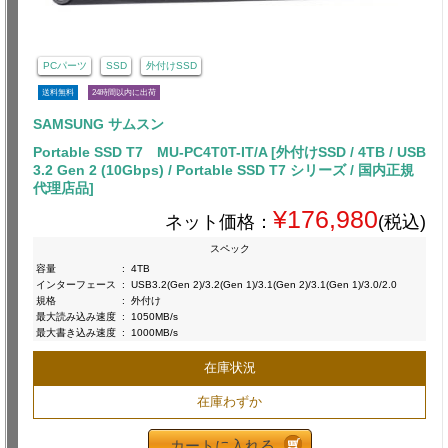
PCパーツ
SSD
外付けSSD
送料無料
24時間以内に出荷
SAMSUNG サムスン
Portable SSD T7 MU-PC4T0T-IT/A [外付けSSD / 4TB / USB
3.2 Gen 2 (10Gbps) / Portable SSD T7 シリーズ / 国内正規
代理店品]
¥176,980
ネット価格：
(税込)
スペック
容量
:
4TB
インターフェース
:
USB3.2(Gen 2)/3.2(Gen 1)/3.1(Gen 2)/3.1(Gen 1)/3.0/2.0
規格
:
外付け
最大読み込み速度
:
1050MB/s
最大書き込み速度
:
1000MB/s
在庫状況
在庫わずか
カートに入れる