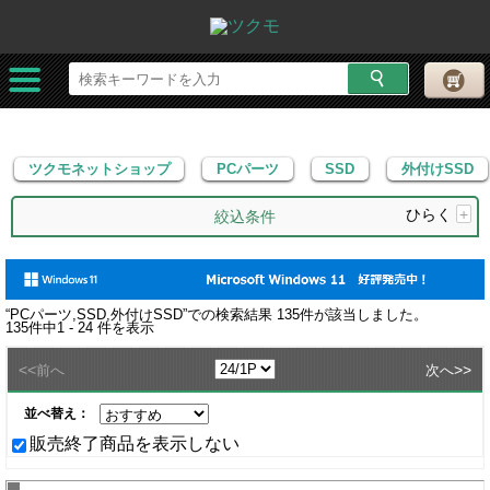
ツクモネットショップ
PCパーツ
SSD
外付けSSD
ツクモネットショップ
PCパーツ
SSD
外付けSSD
ひらく
+
絞込条件
“
PCパーツ,SSD,外付けSSD
”での検索結果
135
件が該当しました。
135
件中
1 - 24
件を表示
<<
>>
前へ
次へ
並べ替え：
販売終了商品を表示しない