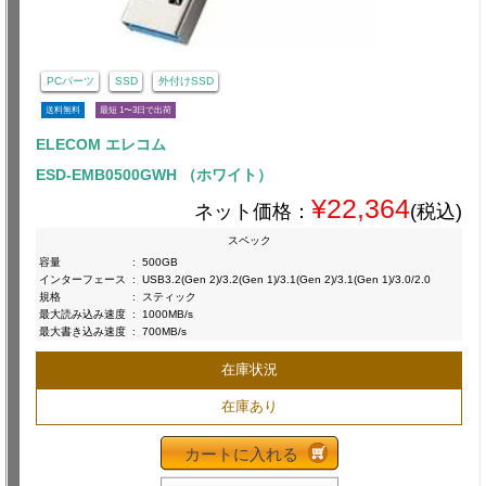
PCパーツ
SSD
外付けSSD
送料無料
最短 1〜3日で出荷
ELECOM エレコム
ESD-EMB0500GWH （ホワイト）
¥22,364
ネット価格：
(税込)
スペック
容量
:
500GB
インターフェース
:
USB3.2(Gen 2)/3.2(Gen 1)/3.1(Gen 2)/3.1(Gen 1)/3.0/2.0
規格
:
スティック
最大読み込み速度
:
1000MB/s
最大書き込み速度
:
700MB/s
在庫状況
在庫あり
カートに入れる