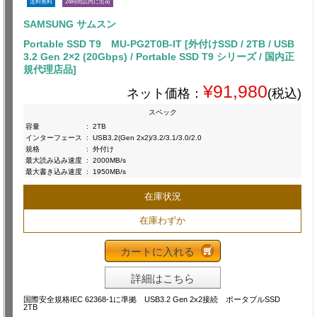
送料無料
24時間以内に出荷
SAMSUNG サムスン
Portable SSD T9 MU-PG2T0B-IT [外付けSSD / 2TB / USB
3.2 Gen 2×2 (20Gbps) / Portable SSD T9 シリーズ / 国内正
規代理店品]
¥91,980
ネット価格：
(税込)
スペック
容量
:
2TB
インターフェース
:
USB3.2(Gen 2x2)/3.2/3.1/3.0/2.0
規格
:
外付け
最大読み込み速度
:
2000MB/s
最大書き込み速度
:
1950MB/s
在庫状況
在庫わずか
カートに入れる
詳細はこちら
国際安全規格IEC 62368-1に準拠 USB3.2 Gen 2x2接続 ポータブルSSD
2TB