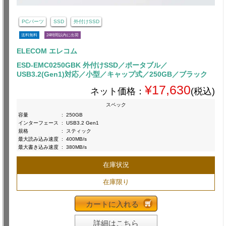
PCパーツ
SSD
外付けSSD
送料無料
24時間以内に出荷
ELECOM エレコム
ESD-EMC0250GBK 外付けSSD／ポータブル／
USB3.2(Gen1)対応／小型／キャップ式／250GB／ブラック
¥17,630
ネット価格：
(税込)
スペック
容量
:
250GB
インターフェース
:
USB3.2 Gen1
規格
:
スティック
最大読み込み速度
:
400MB/s
最大書き込み速度
:
380MB/s
在庫状況
在庫限り
カートに入れる
詳細はこちら