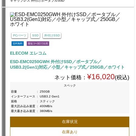
キャップレス 外付けポータブルSSD
PCパーツ
SSD
外付けSSD
送料無料
最短 1〜3日で出荷
ELECOM エレコム
ESD-EMC0250GWH 外付けSSD／ポータブル／
USB3.2(Gen1)対応／小型／キャップ式／250GB／ホワイト
¥16,020
ネット価格：
(税込)
スペック
容量
:
250GB
インターフェース
:
USB3.2 Gen1
規格
:
スティック
最大読み込み速度
:
400MB/s
最大書き込み速度
:
380MB/s
在庫状況
在庫あり