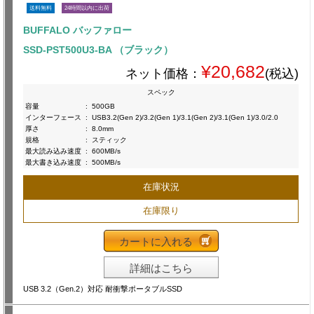
送料無料
24時間以内に出荷
BUFFALO バッファロー
SSD-PST500U3-BA （ブラック）
¥20,682
ネット価格：
(税込)
スペック
容量
:
500GB
インターフェース
:
USB3.2(Gen 2)/3.2(Gen 1)/3.1(Gen 2)/3.1(Gen 1)/3.0/2.0
厚さ
:
8.0mm
規格
:
スティック
最大読み込み速度
:
600MB/s
最大書き込み速度
:
500MB/s
在庫状況
在庫限り
カートに入れる
詳細はこちら
USB 3.2（Gen.2）対応 耐衝撃ポータブルSSD