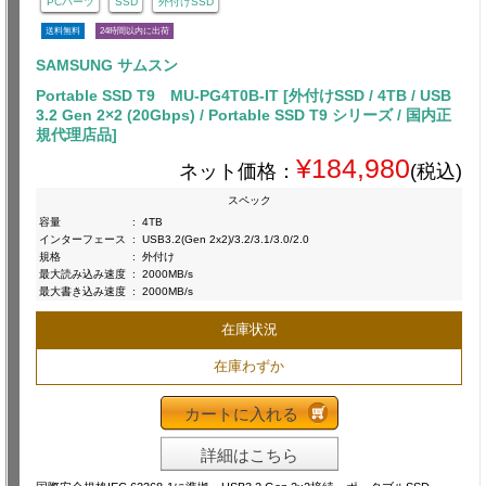
PCパーツ
SSD
外付けSSD
送料無料
24時間以内に出荷
SAMSUNG サムスン
Portable SSD T9 MU-PG4T0B-IT [外付けSSD / 4TB / USB
3.2 Gen 2×2 (20Gbps) / Portable SSD T9 シリーズ / 国内正
規代理店品]
¥184,980
ネット価格：
(税込)
スペック
容量
:
4TB
インターフェース
:
USB3.2(Gen 2x2)/3.2/3.1/3.0/2.0
規格
:
外付け
最大読み込み速度
:
2000MB/s
最大書き込み速度
:
2000MB/s
在庫状況
在庫わずか
カートに入れる
詳細はこちら