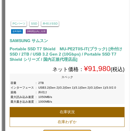
PCパーツ
SSD
外付けSSD
送料無料
24時間以内に出荷
SAMSUNG サムスン
Portable SSD T7 Shield MU-PE2T0S-IT(ブラック) [外付け
SSD / 2TB / USB 3.2 Gen 2 (10Gbps) / Portable SSD T7
Shield シリーズ / 国内正規代理店品]
¥91,980
ネット価格：
(税込)
スペック
容量
:
2TB
インターフェース
:
USB3.2(Gen 2)/3.2(Gen 1)/3.1(Gen 2)/3.1(Gen 1)/3.0/2.0
規格
:
外付け
最大読み込み速度
:
1050MB/s
最大書き込み速度
:
1000MB/s
在庫状況
在庫わずか