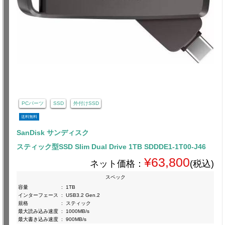
PCパーツ
SSD
外付けSSD
送料無料
SanDisk サンディスク
スティック型SSD Slim Dual Drive 1TB SDDDE1-1T00-J46
¥63,800
ネット価格：
(税込)
スペック
容量
:
1TB
インターフェース
:
USB3.2 Gen.2
規格
:
スティック
最大読み込み速度
:
1000MB/s
最大書き込み速度
:
900MB/s