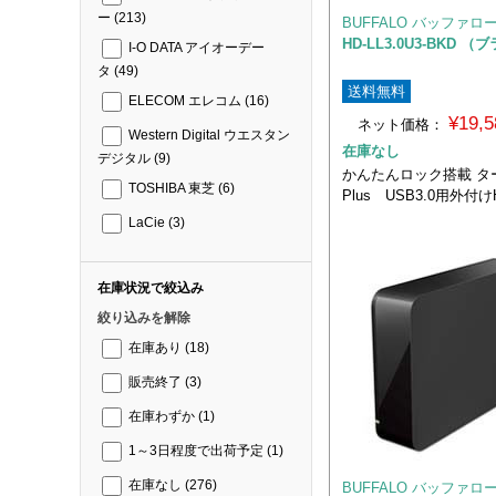
ー
(213)
BUFFALO バッファロ
HD-LL3.0U3-BKD 
I-O DATA アイオーデー
タ
(49)
送料無料
ELECOM エレコム
(16)
¥19,
ネット価格：
Western Digital ウエスタン
在庫なし
デジタル
(9)
かんたんロック搭載 ター
TOSHIBA 東芝
(6)
Plus USB3.0用外付け
LaCie
(3)
在庫状況で絞込み
絞り込みを解除
在庫あり
(18)
販売終了
(3)
在庫わずか
(1)
1～3日程度で出荷予定
(1)
在庫なし
(276)
BUFFALO バッファロ