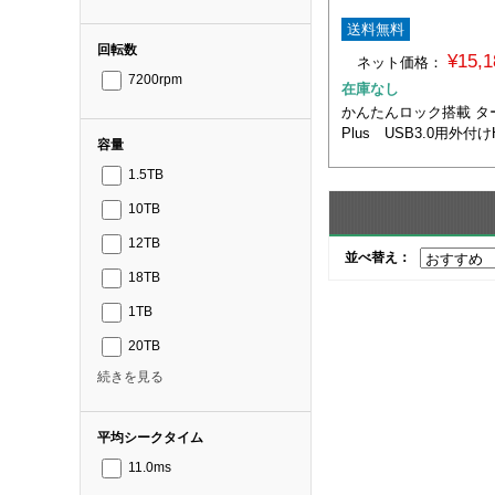
送料無料
回転数
¥15,
ネット価格：
7200rpm
在庫なし
かんたんロック搭載 ター
Plus USB3.0用外付け
容量
1.5TB
10TB
12TB
並べ替え：
18TB
1TB
20TB
続きを見る
平均シークタイム
11.0ms