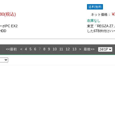
送料無料
180(税込)
¥
ネット価格：
在庫なし
ボPC EX2
東芝「REGZA 
HDD
した6TB外付けハ
<<
<
4
5
6
7
8
9
10
11
12
13
>
>>
最初
最後