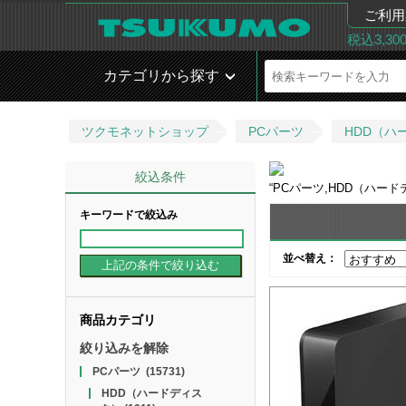
ご利用
税込3,3
カテゴリから探す
ツクモネットショップ
PCパーツ
HDD（ハ
絞込条件
“
PCパーツ,HDD（ハード
キーワードで絞込み
並べ替え：
商品カテゴリ
絞り込みを解除
PCパーツ
(15731)
HDD（ハードディス