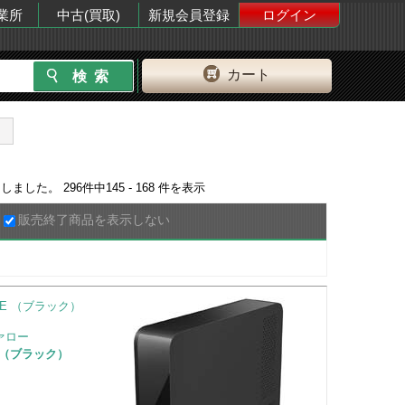
業所
中古(買取)
新規会員登録
ログイン
カート
当しました。
296
件中
145 - 168
件を表示
販売終了商品を表示しない
ファロー
KE （ブラック）