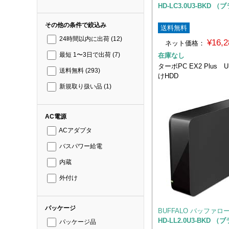
HD-LC3.0U3-BKD 
その他の条件で絞込み
送料無料
24時間以内に出荷
(12)
¥16,
ネット価格：
在庫なし
最短 1〜3日で出荷
(7)
ターボPC EX2 Plus 
送料無料
(293)
けHDD
新規取り扱い品
(1)
AC電源
ACアダプタ
バスパワー給電
内蔵
外付け
パッケージ
BUFFALO バッファロ
HD-LL2.0U3-BKD 
パッケージ品