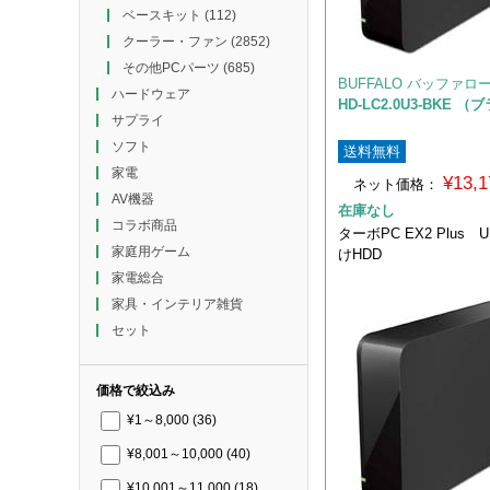
ベースキット
(112)
クーラー・ファン
(2852)
その他PCパーツ
(685)
BUFFALO バッファロ
ハードウェア
HD-LC2.0U3-BKE 
サプライ
ソフト
送料無料
家電
¥13,
ネット価格：
AV機器
在庫なし
コラボ商品
ターボPC EX2 Plus 
家庭用ゲーム
けHDD
家電総合
家具・インテリア雑貨
セット
価格で絞込み
¥1～8,000
(36)
¥8,001～10,000
(40)
¥10,001～11,000
(18)