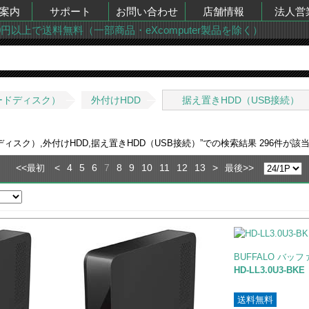
案内
サポート
お問い合わせ
店舗情報
法人営
00円以上で送料無料（一部商品・eXcomputer製品を除く）
ードディスク）
外付けHDD
据え置きHDD（USB接続）
ディスク）,外付けHDD,据え置きHDD（USB接続）
”での検索結果
296
件が該
<<
<
4
5
6
7
8
9
10
11
12
13
>
>>
最初
最後
BUFFALO バッ
HD-LL3.0U3-B
送料無料