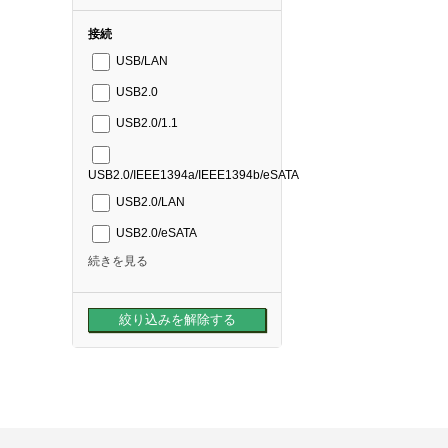
接続
USB/LAN
USB2.0
USB2.0/1.1
USB2.0/IEEE1394a/IEEE1394b/eSATA
USB2.0/LAN
USB2.0/eSATA
続きを見る