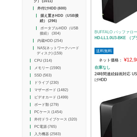
ク）
(1011)
外付けHDD
(600)
据え置きHDD（USB接
続）
(296)
ポータブルHDD（USB
BUFFALO バッファロ
接続）
(304)
HD-LL1.0U3-BKE 
内蔵HDD
(254)
NAS(ネットワークハード
送料無料
ディスク)
(159)
¥12,
ネット価格：
CPU
(314)
在庫なし
メモリー
(1590)
24時間連続録画対応 US
SSD
(563)
けHDD
ドライブ
(230)
マザーボード
(1482)
ビデオカード
(1499)
ボード類
(279)
PCケース
(1454)
外付ドライブケース
(320)
PC電源
(765)
入力機器
(2583)