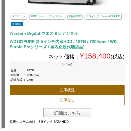
PCパーツ
HDD（ハードディスク）
内蔵HDD
3.5インチ SerialATA HDD
送料無料
Western Digital ウエスタンデジタル
WD181PURP [3.5インチ内蔵HDD / 18TB / 7200rpm / WD
Purple Proシリーズ / 国内正規代理店品]
¥158,400
ネット価格：
(税込)
スペック
容量
:
18TB
回転数
:
7200rpm
記録方式
:
CMR
在庫状況
在庫なし
詳細はこちら
監視システム向け 3.5インチ SATA HDD