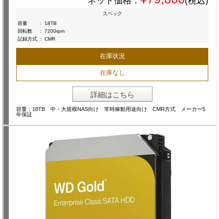
ネット価格：
(税込)
スペック
容量
:
18TB
回転数
:
7200rpm
記録方式
:
CMR
在庫状況
在庫なし
詳細はこちら
容量：18TB 中・大規模NAS向け 常時稼動用途向け CMR方式 メーカー5
年保証