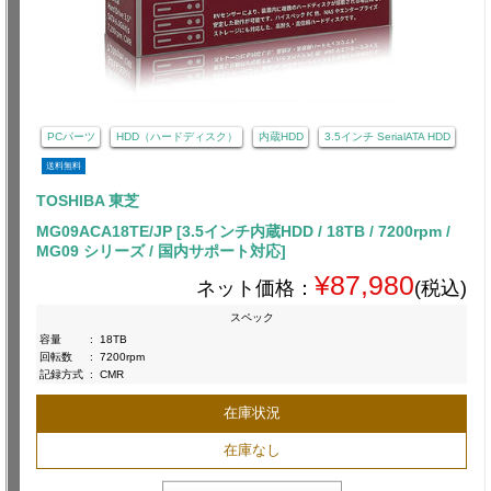
PCパーツ
HDD（ハードディスク）
内蔵HDD
3.5インチ SerialATA HDD
送料無料
TOSHIBA 東芝
MG09ACA18TE/JP [3.5インチ内蔵HDD / 18TB / 7200rpm /
MG09 シリーズ / 国内サポート対応]
¥87,980
ネット価格：
(税込)
スペック
容量
:
18TB
回転数
:
7200rpm
記録方式
:
CMR
在庫状況
在庫なし