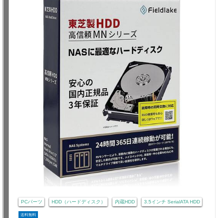
PCパーツ
HDD（ハードディスク）
内蔵HDD
3.5インチ SerialATA HDD
送料無料