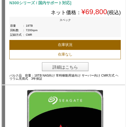
N300シリーズ / 国内サポート対応]
¥69,800
ネット価格：
(税込)
スペック
容量
:
18TB
回転数
:
7200rpm
記録方式
:
CMR
在庫状況
在庫なし
詳細はこちら
バルク品 容量：18TB NAS向け 常時稼動用途向け サーバー向け CMR方式 ヘ
リウム充填式 3年保証