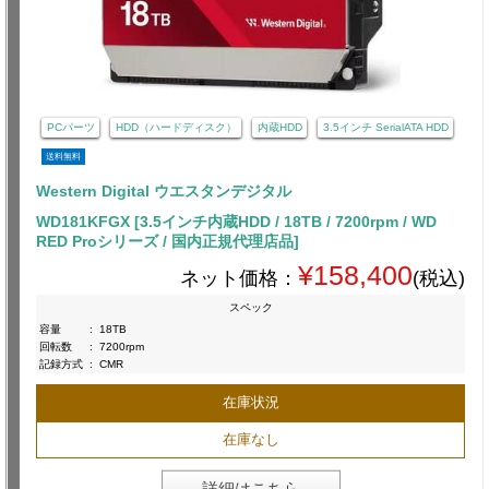
PCパーツ
HDD（ハードディスク）
内蔵HDD
3.5インチ SerialATA HDD
送料無料
Western Digital ウエスタンデジタル
WD181KFGX [3.5インチ内蔵HDD / 18TB / 7200rpm / WD
RED Proシリーズ / 国内正規代理店品]
¥158,400
ネット価格：
(税込)
スペック
容量
:
18TB
回転数
:
7200rpm
記録方式
:
CMR
在庫状況
在庫なし
詳細はこちら