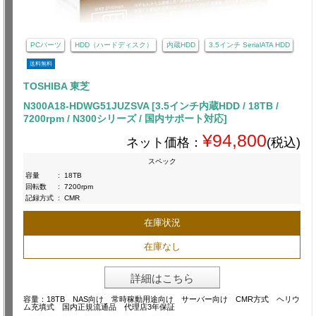
PCパーツ
HDD（ハードディスク）
内蔵HDD
3.5インチ SerialATA HDD
送料無料
TOSHIBA 東芝
N300A18-HDWG51JUZSVA [3.5インチ内蔵HDD / 18TB /
7200rpm / N300シリーズ / 国内サポート対応]
¥94,800
ネット価格：
(税込)
スペック
容量
:
18TB
回転数
:
7200rpm
記録方式
:
CMR
在庫状況
在庫なし
詳細はこちら
容量：18TB NAS向け 常時稼動用途向け サーバー向け CMR方式 ヘリウ
ム充填式 国内正規流通品 代理店3年保証