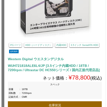
PCパーツ
HDD（ハードディスク）
内蔵HDD
3.5インチ SerialATA HDD
送料無料
Western Digital ウエスタンデジタル
WUH721818ALE6L4/JP [3.5インチ内蔵HDD / 18TB /
7200rpm / Ultrastar DC HC550シリーズ / 国内正規代理店品]
¥78,800
ネット価格：
(税込)
スペック
容量
:
18TB
回転数
:
7200rpm
記録方式
:
CMR
在庫状況