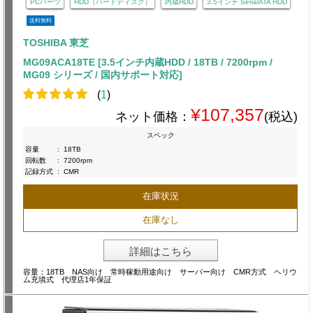
PCパーツ
HDD（ハードディスク）
内蔵HDD
3.5インチ SerialATA HDD
送料無料
TOSHIBA 東芝
MG09ACA18TE [3.5インチ内蔵HDD / 18TB / 7200rpm /
MG09 シリーズ / 国内サポート対応]
(
1
)
¥107,357
ネット価格：
(税込)
スペック
容量
:
18TB
回転数
:
7200rpm
記録方式
:
CMR
在庫状況
在庫なし
詳細はこちら
容量：18TB NAS向け 常時稼動用途向け サーバー向け CMR方式 ヘリウ
ム充填式 代理店1年保証