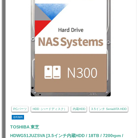
PCパーツ
HDD（ハードディスク）
内蔵HDD
3.5インチ SerialATA HDD
送料無料
TOSHIBA 東芝
HDWG51JUZSVA [3.5インチ内蔵HDD / 18TB / 7200rpm /