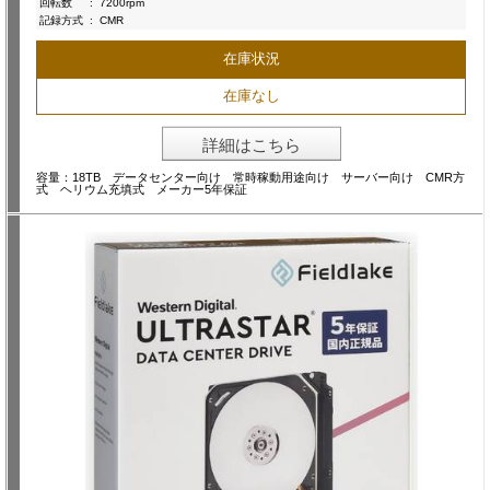
回転数
:
7200rpm
記録方式
:
CMR
在庫状況
在庫なし
詳細はこちら
容量：18TB データセンター向け 常時稼動用途向け サーバー向け CMR方
式 ヘリウム充填式 メーカー5年保証