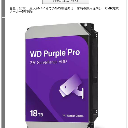
容量：18TB 最大24ベイまでのNAS環境向け 常時稼動用途向け CMR方式
メーカー5年保証