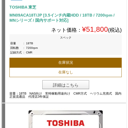
TOSHIBA 東芝
MN09ACA18T/JP [3.5インチ内蔵HDD / 18TB / 7200rpm /
MNシリーズ / 国内サポート対応]
¥51,800
ネット価格：
(税込)
スペック
容量
:
18TB
回転数
:
7200rpm
記録方式
:
CMR
在庫状況
在庫なし
詳細はこちら
容量：18TB NAS向け 常時稼動用途向け CMR方式 ヘリウム充填式 国内
正規流通品 代理店3年保証