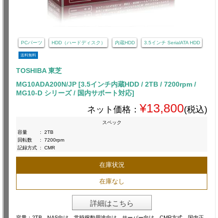
PCパーツ
HDD（ハードディスク）
内蔵HDD
3.5インチ SerialATA HDD
送料無料
TOSHIBA 東芝
MG10ADA200N/JP [3.5インチ内蔵HDD / 2TB / 7200rpm /
MG10-D シリーズ / 国内サポート対応]
¥13,800
ネット価格：
(税込)
スペック
容量
:
2TB
回転数
:
7200rpm
記録方式
:
CMR
在庫状況
在庫なし
詳細はこちら
容量：2TB NAS向け 常時稼動用途向け サーバー向け CMR方式 国内正