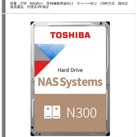
容量：2TB NAS向け 常時稼動用途向け サーバー向け CMR方式 国内正
規流通品 代理店3年保証