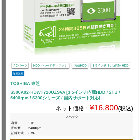
PCパーツ
HDD（ハードディスク）
内蔵HDD
3.5インチ SerialATA HDD
送料無料
TOSHIBA 東芝
S300A02-HDWT720UZSVA [3.5インチ内蔵HDD / 2TB /
5400rpm / S300シリーズ / 国内サポート対応]
¥16,800
ネット価格：
(税込)
スペック
容量
:
2TB
回転数
:
5400rpm
記録方式
:
SMR