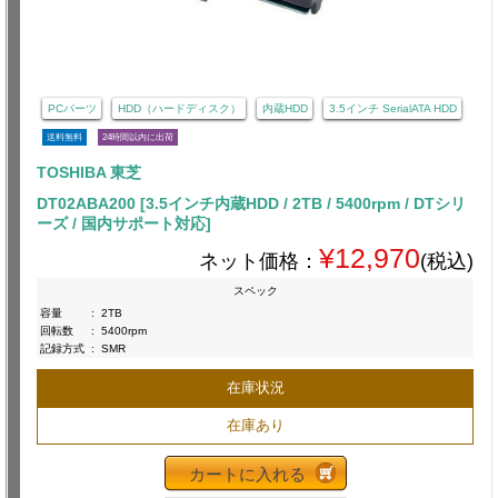
PCパーツ
HDD（ハードディスク）
内蔵HDD
3.5インチ SerialATA HDD
送料無料
24時間以内に出荷
TOSHIBA 東芝
DT02ABA200 [3.5インチ内蔵HDD / 2TB / 5400rpm / DTシリ
ーズ / 国内サポート対応]
¥12,970
ネット価格：
(税込)
スペック
容量
:
2TB
回転数
:
5400rpm
記録方式
:
SMR
在庫状況
在庫あり
カートに入れる