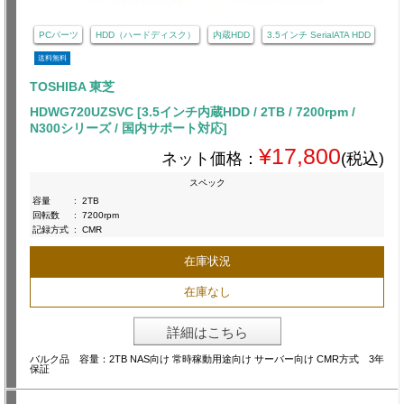
PCパーツ
HDD（ハードディスク）
内蔵HDD
3.5インチ SerialATA HDD
送料無料
TOSHIBA 東芝
HDWG720UZSVC [3.5インチ内蔵HDD / 2TB / 7200rpm /
N300シリーズ / 国内サポート対応]
¥17,800
ネット価格：
(税込)
スペック
容量
:
2TB
回転数
:
7200rpm
記録方式
:
CMR
在庫状況
在庫なし
詳細はこちら
バルク品 容量：2TB NAS向け 常時稼動用途向け サーバー向け CMR方式 3年
保証