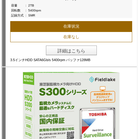
容量
:
2TB
回転数
:
5400rpm
記録方式
:
SMR
在庫状況
在庫なし
詳細はこちら
3.5インチHDD SATA6Gb/s 5400rpm バッファ128MB