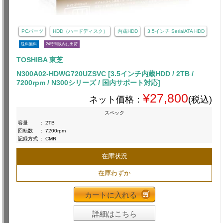
PCパーツ
HDD（ハードディスク）
内蔵HDD
3.5インチ SerialATA HDD
送料無料
24時間以内に出荷
TOSHIBA 東芝
N300A02-HDWG720UZSVC [3.5インチ内蔵HDD / 2TB /
7200rpm / N300シリーズ / 国内サポート対応]
¥27,800
ネット価格：
(税込)
スペック
容量
:
2TB
回転数
:
7200rpm
記録方式
:
CMR
在庫状況
在庫わずか
カートに入れる
詳細はこちら