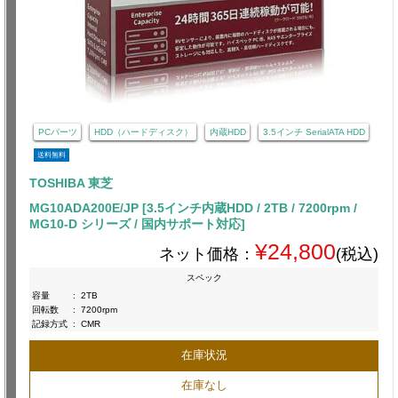
PCパーツ
HDD（ハードディスク）
内蔵HDD
3.5インチ SerialATA HDD
送料無料
TOSHIBA 東芝
MG10ADA200E/JP [3.5インチ内蔵HDD / 2TB / 7200rpm /
MG10-D シリーズ / 国内サポート対応]
¥24,800
ネット価格：
(税込)
スペック
容量
:
2TB
回転数
:
7200rpm
記録方式
:
CMR
在庫状況
在庫なし