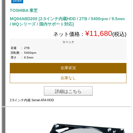
送料無料
TOSHIBA 東芝
MQ04ABD200 [2.5インチ内蔵HDD / 2TB / 5400rpm / 9.5mm
/ MQシリーズ / 国内サポート対応]
¥11,680
ネット価格：
(税込)
スペック
容量
:
2TB
回転数
:
5400rpm
厚さ
:
9.5mm
在庫状況
在庫なし
詳細はこちら
2.5インチ内蔵 Serial-ATA HDD