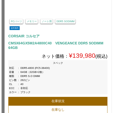
PCパーツ
メモリー
ノート用
DDR5 SODIMM
送料無料
CORSAIR コルセア
CMSX64GX5M2A4800C40 VENGEANCE DDR5 SODIMM
64GB
¥139,980
ネット価格：
(税込)
スペック
対応
:
DDR5-4800 (PC5-38400)
容量
:
64GB（32GB×2枚）
種類
:
DDR5 S.O DIMM
ピン数
:
262ピン
CL
:
40
ECC
:
非対応
カラー
:
ブラック
在庫状況
在庫なし