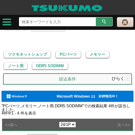
ツクモネットショップ
PCパーツ
メモリー
ノート用
DDR5 SODIMM
ツクモネットショップ
PCパーツ
メモリー
ノート用
DDR5 SODIMM
ひらく
+
絞込条件
“
PCパーツ,メモリー,ノート用,DDR5 SODIMM
”での検索結果
4
件が該当し
ました。
4
件中
1 - 4
件を表示
<<
>>
前へ
次へ