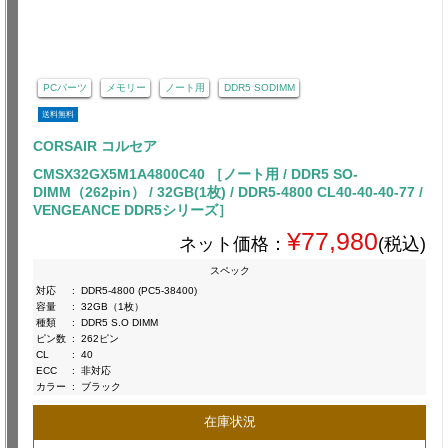
PCパーツ
メモリー
ノート用
DDR5 SODIMM
送料無料
CORSAIR コルセア
CMSX32GX5M1A4800C40 ［ノート用 / DDR5 SO-
DIMM（262pin） / 32GB(1枚) / DDR5-4800 CL40-40-40-77 /
VENGEANCE DDR5シリーズ］
¥77,980
ネット価格：
(税込)
スペック
対応
:
DDR5-4800 (PC5-38400)
容量
:
32GB（1枚）
種類
:
DDR5 S.O DIMM
ピン数
:
262ピン
CL
:
40
ECC
:
非対応
カラー
:
ブラック
在庫状況