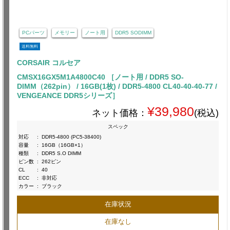
PCパーツ
メモリー
ノート用
DDR5 SODIMM
送料無料
CORSAIR コルセア
CMSX16GX5M1A4800C40 ［ノート用 / DDR5 SO-
DIMM（262pin） / 16GB(1枚) / DDR5-4800 CL40-40-40-77 /
VENGEANCE DDR5シリーズ］
¥39,980
ネット価格：
(税込)
スペック
対応
:
DDR5-4800 (PC5-38400)
容量
:
16GB（16GB×1）
種類
:
DDR5 S.O DIMM
ピン数
:
262ピン
CL
:
40
ECC
:
非対応
カラー
:
ブラック
在庫状況
在庫なし