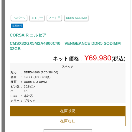
PCパーツ
メモリー
ノート用
DDR5 SODIMM
送料無料
CORSAIR コルセア
CMSX32GX5M2A4800C40 VENGEANCE DDR5 SODIMM
32GB
¥69,980
ネット価格：
(税込)
スペック
対応
:
DDR5-4800 (PC5-38400)
容量
:
32GB（16GB×2枚）
種類
:
DDR5 S.O DIMM
ピン数
:
262ピン
CL
:
40
ECC
:
非対応
カラー
:
ブラック
在庫状況
在庫なし