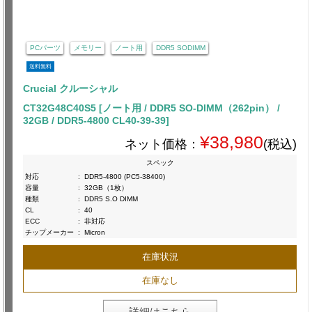
PCパーツ
メモリー
ノート用
DDR5 SODIMM
送料無料
Crucial クルーシャル
CT32G48C40S5 [ノート用 / DDR5 SO-DIMM（262pin） /
32GB / DDR5-4800 CL40-39-39]
¥38,980
ネット価格：
(税込)
スペック
対応
:
DDR5-4800 (PC5-38400)
容量
:
32GB（1枚）
種類
:
DDR5 S.O DIMM
CL
:
40
ECC
:
非対応
チップメーカー
:
Micron
在庫状況
在庫なし
詳細はこちら