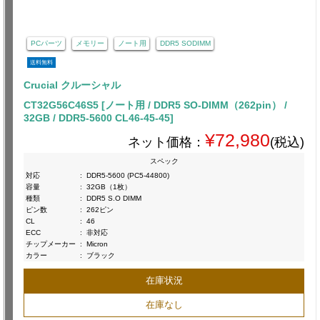
PCパーツ
メモリー
ノート用
DDR5 SODIMM
送料無料
Crucial クルーシャル
CT32G56C46S5 [ノート用 / DDR5 SO-DIMM（262pin） /
32GB / DDR5-5600 CL46-45-45]
¥72,980
ネット価格：
(税込)
スペック
対応
:
DDR5-5600 (PC5-44800)
容量
:
32GB（1枚）
種類
:
DDR5 S.O DIMM
ピン数
:
262ピン
CL
:
46
ECC
:
非対応
チップメーカー
:
Micron
カラー
:
ブラック
在庫状況
在庫なし