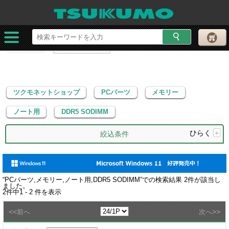
ツクモネットショップ
PCパーツ
メモリー
ノート用
DDR5 SODIMM
ツクモネットショップ
PCパーツ
メモリー
ノート用
DDR5 SODIMM
ひらく
+
絞込条件
“
PCパーツ,メモリー,ノート用,DDR5 SODIMM
”での検索結果
2
件が該当し
ました。
2
件中
1 - 2
件を表示
<<
>>
前へ
次へ