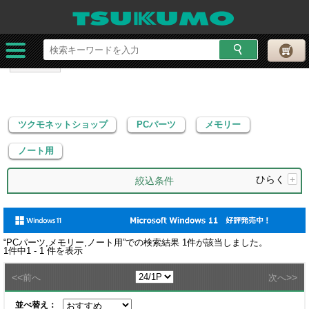
ツクモネットショップ
PCパーツ
メモリー
ノート用
ツクモネットショップ
PCパーツ
メモリー
ノート用
ひらく
+
絞込条件
“
PCパーツ,メモリー,ノート用
”での検索結果
1
件が該当しました。
1
件中
1 - 1
件を表示
<<
>>
前へ
次へ
並べ替え：