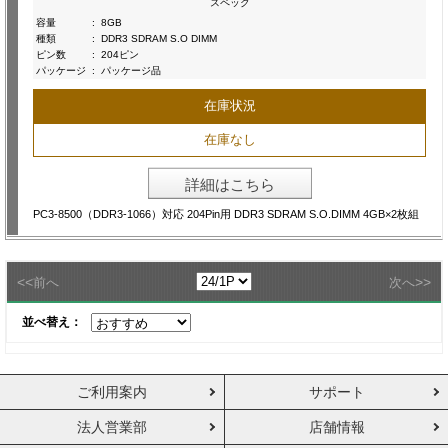
スペック
容量
:
8GB
種類
:
DDR3 SDRAM S.O DIMM
ピン数
:
204ピン
パッケージ
:
パッケージ品
在庫状況
在庫なし
詳細はこちら
PC3-8500（DDR3-1066）対応 204Pin用 DDR3 SDRAM S.O.DIMM 4GB×2枚組
<<
>>
前へ
次へ
並べ替え：
ご利用案内
サポート
法人営業部
店舗情報