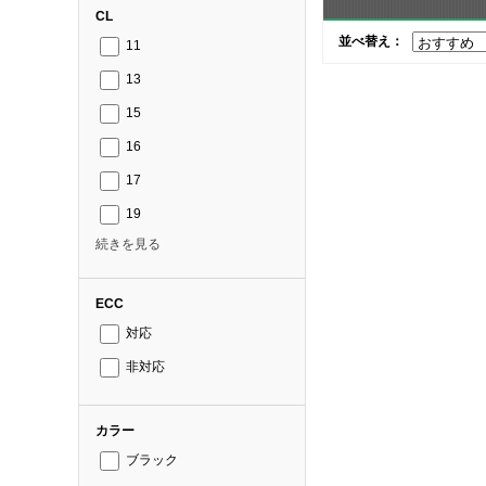
CL
並べ替え：
11
13
15
16
17
19
続きを見る
ECC
対応
非対応
カラー
ブラック