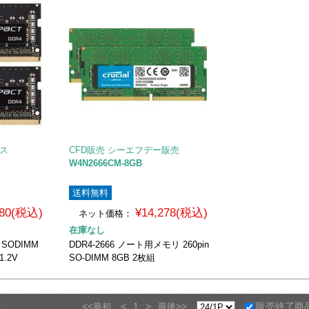
クス
CFD販売 シーエフデー販売
W4N2666CM-8GB
送料無料
680(税込)
¥14,278(税込)
ネット価格：
在庫なし
n SODIMM
DDR4-2666 ノート用メモリ 260pin
1.2V
SO-DIMM 8GB 2枚組
<<
<
1
>
>>
販売終了商
最初
最後