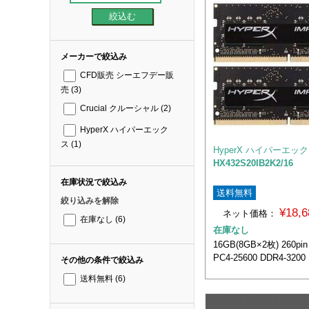
メーカーで絞込み
CFD販売 シーエフデー販
売
(3)
Crucial クルーシャル
(2)
HyperX ハイパーエック
ス
(1)
HyperX ハイパーエッ
HX432S20IB2K2/16
在庫状況で絞込み
送料無料
絞り込みを解除
¥18,
ネット価格：
在庫なし
(6)
在庫なし
16GB(8GB×2枚) 260pi
PC4-25600 DDR4-3200 
その他の条件で絞込み
送料無料
(6)