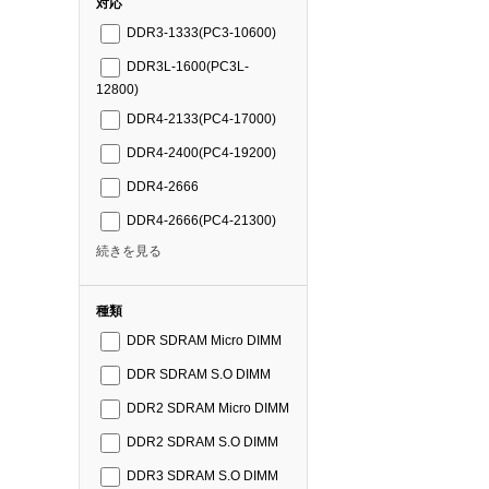
対応
DDR3-1333(PC3-10600)
DDR3L-1600(PC3L-
12800)
DDR4-2133(PC4-17000)
DDR4-2400(PC4-19200)
DDR4-2666
DDR4-2666(PC4-21300)
続きを見る
種類
DDR SDRAM Micro DIMM
DDR SDRAM S.O DIMM
DDR2 SDRAM Micro DIMM
DDR2 SDRAM S.O DIMM
DDR3 SDRAM S.O DIMM