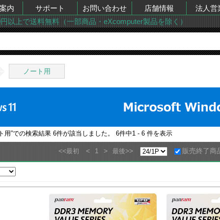
案内
サポート
お問い合わせ
店舗情報
法人営
00円以上で送料無料（一部商品・eXcomputer製品を除く）
ノート用
ト用
”での検索結果
6
件が該当しました。
6
件中
1 - 6
件を表示
<<
<
1
>
>>
販売終了商
最初
最後