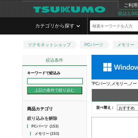
ご利用
税込3,3
カテゴリから探す
ツクモネットショップ
PCパーツ
メモリー
絞込条件
キーワードで絞込み
“
PCパーツ,メモリー,ノー
並べ替え：
商品カテゴリ
絞り込みを解除
PCパーツ
(153)
メモリー
(153)