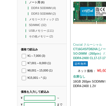
ノート用
(6)
DDR4 SODIMM
(4)
DDR3 SODIMM
(2)
メモリースティック
(2)
SD/MMC
(32)
USBメモリー
(111)
その他メモリー
(2)
Crucial クルーシャル
CT16G4SFD824A [ノー
価格で絞込み
SO-DIMM（260pin） / 
¥1～7,000
(3)
DDR4-2400 CL17-17-1
¥7,001～8,000
(1)
送料無料
¥6,
ネット価格：
¥8,001～15,000
(1)
在庫なし
¥15,001～*
(1)
16GB 260pin SODIMM 
DDR4-2400 1.2V
価格を入力して絞込み
¥
～
¥
まで