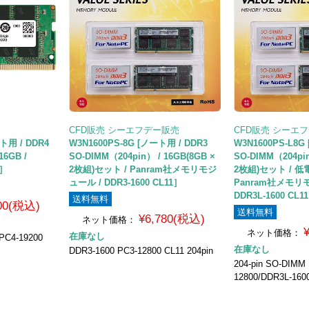
CFD販売 シーエフデー販売
CFD販売 シーエ
ト用 / DDR4
W3N1600PS-8G [ノート用 / DDR3
W3N1600PS-L8G
16GB /
SO-DIMM（204pin） / 16GB(8GB ×
SO-DIMM（204pin
7］
2枚組)セット / Panram社メモリモジ
2枚組)セット / 低電
ュール / DDR3-1600 CL11］
Panram社メモリ
DDR3L-1600 CL1
送料無料
600(税込)
送料無料
¥6,780(税込)
ネット価格：
ネット価格：
在庫なし
PC4-19200
在庫なし
DDR3-1600 PC3-12800 CL11 204pin
204-pin SO-DIMM
12800/DDR3L-1600