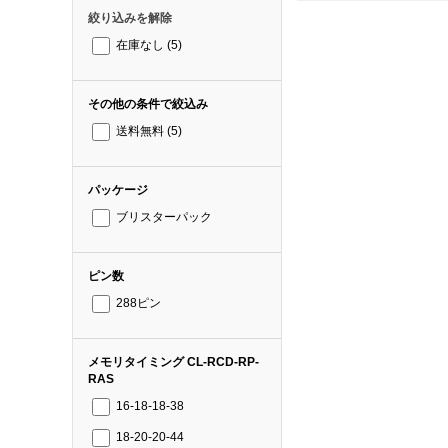
絞り込みを解除
在庫なし
(5)
その他の条件で絞込み
送料無料
(5)
パッケージ
ブリスターパック
ピン数
288ピン
メモリタイミング CL-RCD-RP-
RAS
16-18-18-38
18-20-20-44