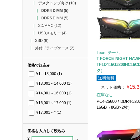
デスクトップ向け
(10)
DDR4 DIMM
(5)
DDR5 DIMM
(5)
SD/MMC
(12)
USBメモリー
(4)
SSD
(9)
外付ドライブケース
(2)
Team チーム
T-FORCE NIGHT HA
TF1D416G3200HC16
価格で絞込み
ク）
¥1～13,000
(1)
送料無料
¥13,001～14,000
(1)
¥15,
ネット価格：
¥14,001～16,000
(1)
在庫なし
PC4-25600 / DDR4-3200
¥16,001～17,000
(1)
16GB（8GB×2枚）
¥17,001～*
(1)
価格を入力して絞込み
¥
～