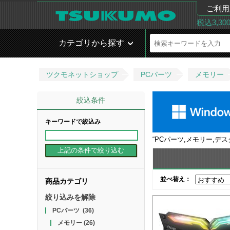
ご利用
税込3,3
カテゴリから探す
ツクモネットショップ
PCパーツ
メモリー
絞込条件
キーワードで絞込み
“
PCパーツ,メモリー,デスク
並べ替え：
商品カテゴリ
絞り込みを解除
PCパーツ
(36)
メモリー
(26)