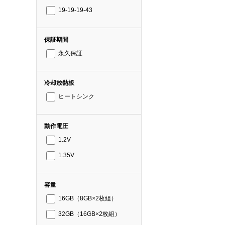
19-19-19-43
保証期間
永久保証
冷却放熱板
ヒートシンク
動作電圧
1.2V
1.35V
容量
16GB（8GB×2枚組）
32GB（16GB×2枚組）