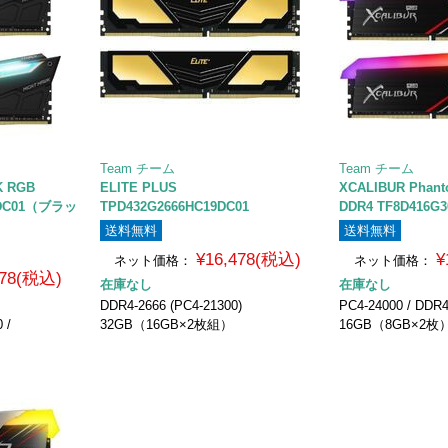
Team チーム
Team チーム
WK RGB
ELITE PLUS
XCALIBUR Phan
CDC01（ブラッ
TPD432G2666HC19DC01
DDR4 TF8D416G
送料無料
送料無料
¥16,478(税込)
¥
ネット価格：
ネット価格：
378(税込)
在庫なし
在庫なし
DDR4-2666 (PC4-21300)
PC4-24000 / DDR4
 /
32GB（16GB×2枚組）
16GB（8GB×2枚