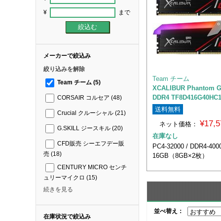
¥
まで
メーカーで絞込み
絞り込みを解除
Team チーム
Team チーム
(5)
XCALIBUR Phantom 
DDR4 TF8D416G40HC
CORSAIR コルセア
(48)
送料無料
Crucial クルーシャル
(21)
¥17,
ネット価格：
G.SKILL ジースキル
(20)
在庫なし
CFD販売 シーエフデー販
PC4-32000 / DDR4-4000
売
(18)
16GB（8GB×2枚）
CENTURY MICRO センチ
ュリーマイクロ
(15)
続きを見る
並べ替え：
在庫状況で絞込み