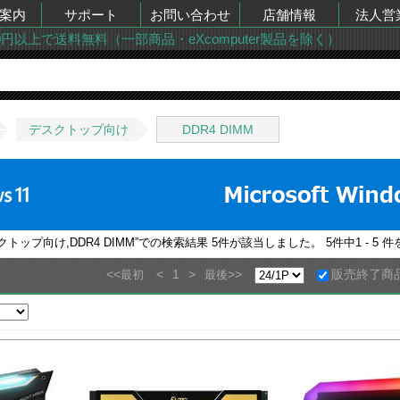
案内
サポート
お問い合わせ
店舗情報
法人営
00円以上で送料無料（一部商品・eXcomputer製品を除く）
デスクトップ向け
DDR4 DIMM
トップ向け,DDR4 DIMM
”での検索結果
5
件が該当しました。
5
件中
1 - 5
件
<<
<
1
>
>>
販売終了商
最初
最後