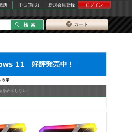
業所
中古(買取)
新規会員登録
ログイン
カート
を表示
品を表示しない