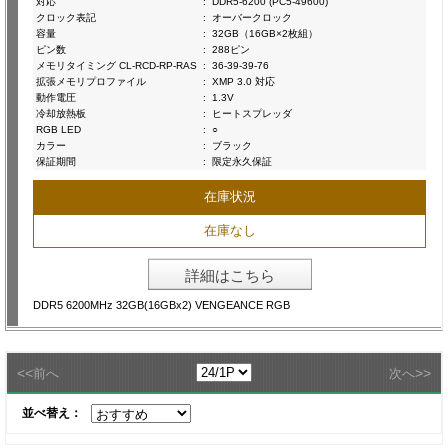
対応
:
DDR5-6200 (PC5-49600)
クロック表記
:
オーバークロック
容量
:
32GB（16GB×2枚組）
ピン数
:
288ピン
メモリタイミング CL-RCD-RP-RAS
:
36-39-39-76
拡張メモリプロファイル
:
XMP 3.0 対応
動作電圧
:
1.3V
冷却放熱板
:
ヒートスプレッダ
RGB LED
:
○
カラー
:
ブラック
保証期間
:
限定永久保証
在庫状況
在庫なし
詳細はこちら
DDR5 6200MHz 32GB(16GBx2) VENGEANCE RGB
<<
>>
前へ
次へ
並べ替え：