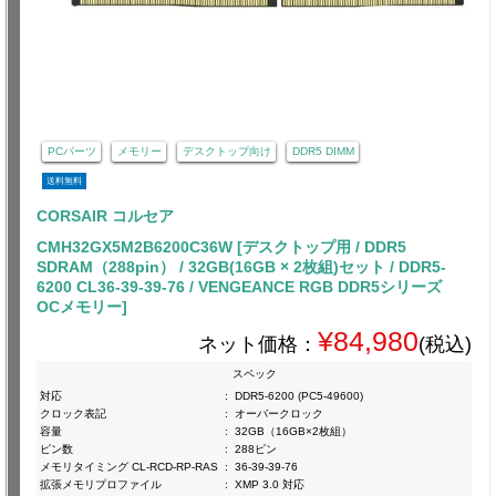
PCパーツ
メモリー
デスクトップ向け
DDR5 DIMM
送料無料
CORSAIR コルセア
CMH32GX5M2B6200C36W [デスクトップ用 / DDR5
SDRAM（288pin） / 32GB(16GB × 2枚組)セット / DDR5-
6200 CL36-39-39-76 / VENGEANCE RGB DDR5シリーズ
OCメモリー]
¥84,980
ネット価格：
(税込)
スペック
対応
:
DDR5-6200 (PC5-49600)
クロック表記
:
オーバークロック
容量
:
32GB（16GB×2枚組）
ピン数
:
288ピン
メモリタイミング CL-RCD-RP-RAS
:
36-39-39-76
拡張メモリプロファイル
:
XMP 3.0 対応