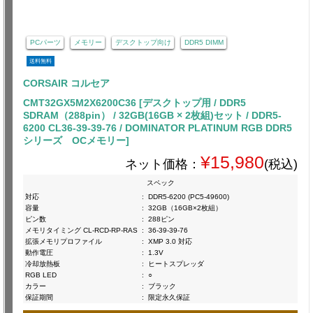
PCパーツ
メモリー
デスクトップ向け
DDR5 DIMM
送料無料
CORSAIR コルセア
CMT32GX5M2X6200C36 [デスクトップ用 / DDR5
SDRAM（288pin） / 32GB(16GB × 2枚組)セット / DDR5-
6200 CL36-39-39-76 / DOMINATOR PLATINUM RGB DDR5
シリーズ OCメモリー]
¥15,980
ネット価格：
(税込)
スペック
対応
:
DDR5-6200 (PC5-49600)
容量
:
32GB（16GB×2枚組）
ピン数
:
288ピン
メモリタイミング CL-RCD-RP-RAS
:
36-39-39-76
拡張メモリプロファイル
:
XMP 3.0 対応
動作電圧
:
1.3V
冷却放熱板
:
ヒートスプレッダ
RGB LED
:
○
カラー
:
ブラック
保証期間
:
限定永久保証