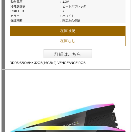
動作電圧
:
1.3V
冷却放熱板
:
ヒートスプレッダ
RGB LED
:
○
カラー
:
ホワイト
保証期間
:
限定永久保証
在庫状況
在庫なし
詳細はこちら
DDR5 6200MHz 32GB(16GBx2) VENGEANCE RGB