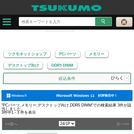
ツクモネットショップ
PCパーツ
メモリー
デスクトップ向け
DDR5 DIMM
ツクモネットショップ
PCパーツ
メモリー
デスクトップ向け
DDR5 DIMM
ひらく
+
絞込条件
“
PCパーツ,メモリー,デスクトップ向け,DDR5 DIMM
”での検索結果
3
件が該
当しました。
3
件中
1 - 3
件を表示
<<
>>
前へ
次へ