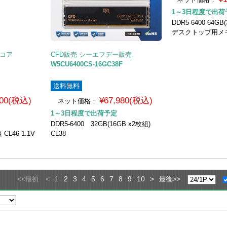
1～3日程度で出荷
DDR5-6400 64GB
デスクトップ用メ
ンコア
CFD販売 シーエフデー販売
W5CU6400CS-16GC38F
送料無料
800(税込)
¥67,980(税込)
ネット価格：
1～3日程度で出荷予定
DDR5-6400 32GB(16GB x2枚組)
 CL46 1.1V
CL38
<<
<
1
2
3
4
5
6
7
8
9
10
>
>>
最初
最後