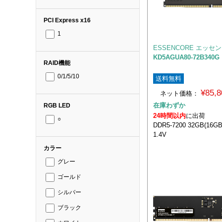
PCI Express x16
1
ESSENCORE エッセ
KD5AGUA80-72B340G
RAID機能
0/1/5/10
送料無料
¥85,
ネット価格：
在庫わずか
RGB LED
24時間以内
に出荷
○
DDR5-7200 32GB(16G
1.4V
カラー
グレー
ゴールド
シルバー
ブラック