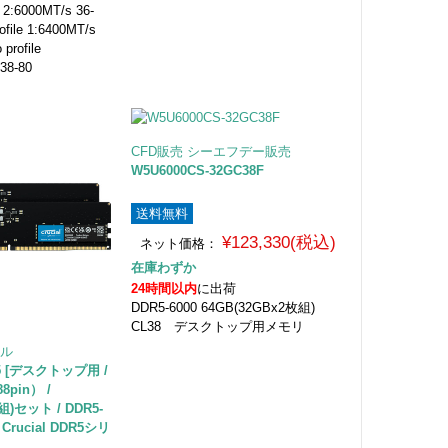
 2:6000MT/s 36-
ofile 1:6400MT/s
profile
-38-80
CFD販売 シーエフデー販売
W5U6000CS-32GC38F
送料無料
¥123,330(税込)
ネット価格：
在庫わずか
24時間以内
に出荷
DDR5-6000 64GB(32GBx2枚組)
CL38 デスクトップ用メモリ
ャル
U5 [デスクトップ用 /
8pin） /
枚組)セット / DDR5-
 / Crucial DDR5シリ