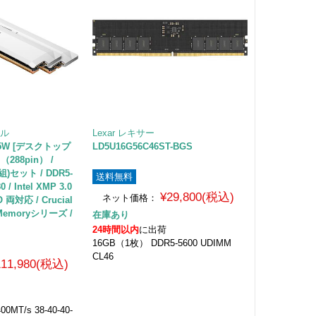
ャル
Lexar レキサー
0U5W [デスクトップ
LD5U16G56C46ST-BGS
（288pin） /
枚組)セット / DDR5-
送料無料
0 / Intel XMP 3.0
¥29,800(税込)
ネット価格：
両対応 / Crucial
 Memoryシリーズ /
在庫あり
24時間以内
に出荷
16GB（1枚） DDR5-5600 UDIMM
CL46
111,980(税込)
400MT/s 38-40-40-