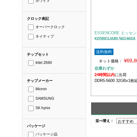
ホワイト
クロック表記
オーバークロック
ESSENCORE エッセ
ネイティブ
KD5BGUA80-56G460A
送料無料
チップセット
¥69,
ネット価格：
Intel Z690
在庫わずか
24時間以内
に出荷
DDR5-5600 32GBx1枚組
チップメーカー
Micron
SAMSUNG
SK hynix
並べ替え：
パッケージ
パッケージ品