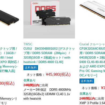
TWSC
Crucial クルーシ
デスクトップ用 /
CUSU DH330480016X2 [デスクトッ
CP2K32G64C4
 / 16GB /
プ用 / DDR5 SDRAM（288pin） /
用 / DDR5 SDRAM
0 / Intel
32GB(16GB × 2枚組)セット / with
64GB(32GB × 2
EXPO 両対応 /
heatsink / DDR5-4800 CL40]
6400 CL40-40-40-8
ing Memoryシ
および AMD EXPO 
送料無料
 並行輸入品]
Pro OC Gaming
¥45,980(税込)
ネット価格：
OCメモリー]
在庫あり
送料無料
980(税込)
24時間以内
に出荷
¥
ネット価格：
メーカー3年保証 DDR5 4800MHz
在庫あり
32GB(16GBx2) UDIMM CL40 1.1v
ng Memoryシリ
with heatsink
24時間以内
に出荷
用メモリ
XMP 3 Profile 1:6