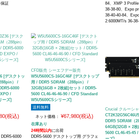
年保証
84、XMP 3 Profile
38-38-80、Expo pr
38-40-40-84、Expo 
2:6000MT/s 36-38
CFD販売 シーエフデー販売
Z36 [デスクトッ
W5U5600CS-16GC46F [デスクトップ
88pin） /
用 / DDR5 SDRAM（288pin） /
DDR5-6000
32GB(16GB × 2枚組)セット / DDR5-
EXPO /
5600 CL46-46-46-90 / CFD Standard
リーズ]
W5U5600CSシリーズ]
送料無料
Crucial クルーシ
CT2K32G56C46
980(税込)
¥67,980(税込)
ネット価格：
DDR5 SDRAM（28
在庫あり
64GB(32GB × 2
24時間以内
に出荷
5600 CL46-45-45
DR5-6000
DDR5-5600 デスクトップ用 グラフェ
ーズ]