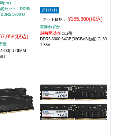
8pin） /
枚組)セット / DDR5-
送料無料
/ DDR5-5600 U-
¥155,800(税込)
ネット価格：
在庫わずか
24時間以内
に出荷
67,958(税込)
DDR5-6000 64GB(32GBx2枚組) CL30
予定
1.35V
44800) U-DIMM
枚組）