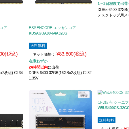
1～3日程度で出荷
DDR5-6400 32GB
デスクトップ用メ
ンコア
ESSENCORE エッセンコア
KD5AGUA80-64A320G
送料無料
800(税込)
¥83,800(税込)
ネット価格：
在庫わずか
24時間以内
に出荷
Bx2枚組) CL34
DDR5-6400 32GB(16GBx2枚組) CL32
1.35V
CFD販売 シーエ
W5U6400CS-32G
送料無料
¥
ネット価格：