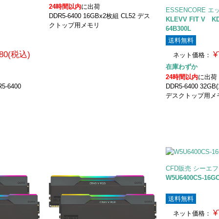
24時間以内
に出荷
ESSENCORE 
DDR5-6400 16GBx2枚組 CL52 デス
KLEVV FIT V K
クトップ用メモリ
64B300L
送料無料
980(税込)
¥
ネット価格：
在庫わずか
24時間以内
に出荷
R5-6400
DDR5-6400 32GB
デスクトップ用メ
CFD販売 シーエ
W5U6400CS-16G
送料無料
¥
ネット価格：