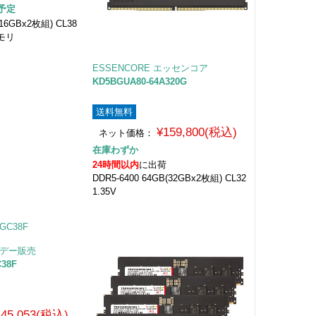
予定
(16GBx2枚組) CL38
モリ
ESSENCORE エッセンコア
KD5BGUA80-64A320G
送料無料
¥159,800(税込)
ネット価格：
在庫わずか
24時間以内
に出荷
DDR5-6400 64GB(32GBx2枚組) CL32
1.35V
フデー販売
C38F
145,053(税込)