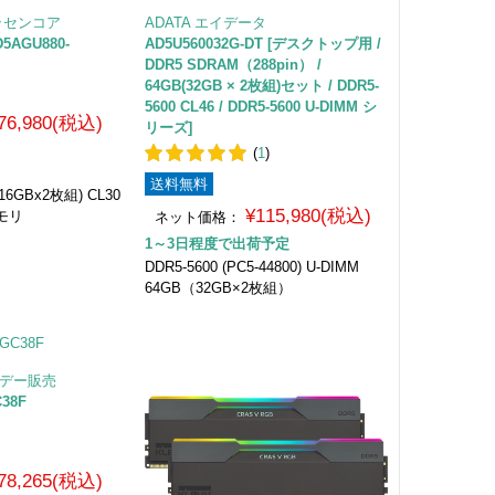
エッセンコア
ADATA エイデータ
D5AGU880-
AD5U560032G-DT [デスクトップ用 /
DDR5 SDRAM（288pin） /
64GB(32GB × 2枚組)セット / DDR5-
5600 CL46 / DDR5-5600 U-DIMM シ
76,980(税込)
リーズ]
(
1
)
送料無料
(16GBx2枚組) CL30
¥115,980(税込)
モリ
ネット価格：
1～3日程度で出荷予定
DDR5-5600 (PC5-44800) U-DIMM
64GB（32GB×2枚組）
フデー販売
C38F
78,265(税込)