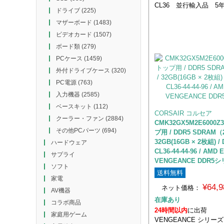
CL36 並行輸入品 5
ドライブ
(225)
マザーボード
(1483)
ビデオカード
(1507)
ボード類
(279)
PCケース
(1459)
外付ドライブケース
(320)
PC電源
(763)
入力機器
(2585)
ベースキット
(112)
CORSAIR コルセア
クーラー・ファン
(2884)
CMK32GX5M2E6000
その他PCパーツ
(694)
プ用 / DDR5 SDRAM（2
32GB(16GB × 2枚組) / 
ハードウェア
CL36-44-44-96 / AMD 
サプライ
VENGEANCE DDR5シ
ソフト
送料無料
家電
¥64,
ネット価格：
AV機器
在庫あり
コラボ商品
24時間以内
に出荷
家庭用ゲーム
VENGEANCE シリーズ D