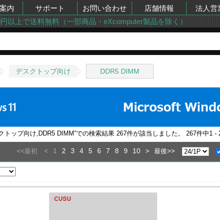
案内
サポート
お問い合わせ
店舗情報
法人営
00円以上で送料無料（一部商品・eXcomputer製品を除く）
デスクトップ向け
DDR5 DIMM
トップ向け,DDR5 DIMM
”での検索結果
267
件が該当しました。
267
件中
1 - 
<<
<
1
2
3
4
5
6
7
8
9
10
>
>>
最初
最後