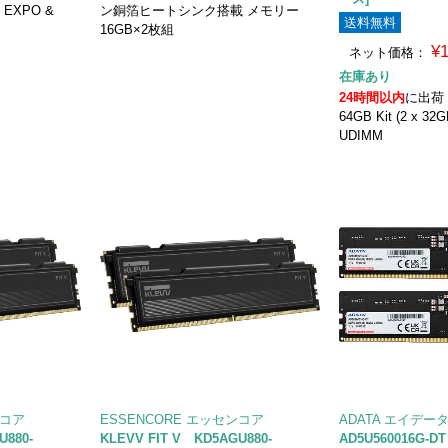
 EXPO &
ン銅箔ヒートシンク搭載 メモリー
送料無料
16GB×2枚組
¥
ネット価格：
在庫あり
24時間以内
に出荷
64GB Kit (2 x 32
UDIMM
ンコア
ESSENCORE エッセンコア
ADATA エイデー
U880-
KLEVV FIT V KD5AGU880-
AD5U560016G-