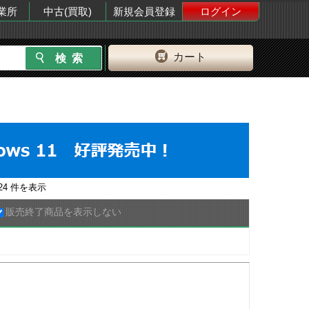
業所
中古(買取)
新規会員登録
ログイン
カート
24
件を表示
販売終了商品を表示しない