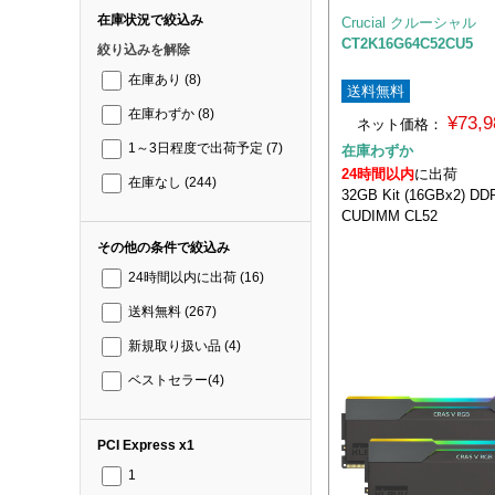
在庫状況で絞込み
Crucial クルーシャル
CT2K16G64C52CU5
絞り込みを解除
在庫あり
(8)
送料無料
在庫わずか
(8)
¥73,
ネット価格：
1～3日程度で出荷予定
(7)
在庫わずか
24時間以内
に出荷
在庫なし
(244)
32GB Kit (16GBx2) DD
CUDIMM CL52
その他の条件で絞込み
24時間以内に出荷
(16)
送料無料
(267)
新規取り扱い品
(4)
ベストセラー
(4)
PCI Express x1
1