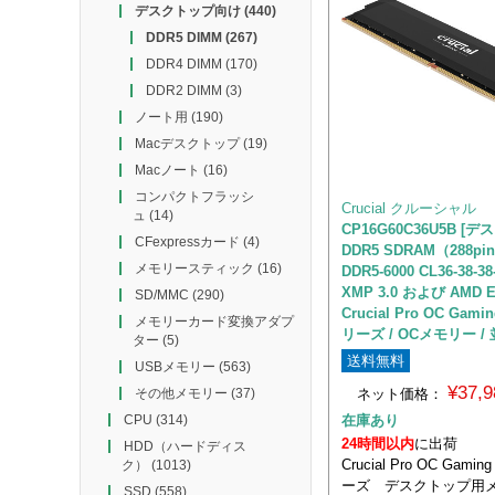
デスクトップ向け
(440)
DDR5 DIMM
(267)
DDR4 DIMM
(170)
DDR2 DIMM
(3)
ノート用
(190)
Macデスクトップ
(19)
Macノート
(16)
コンパクトフラッシ
Crucial クルーシャル
ュ
(14)
CP16G60C36U5B [
CFexpressカード
(4)
DDR5 SDRAM（288pin）
メモリースティック
(16)
DDR5-6000 CL36-38-38-8
XMP 3.0 および AMD 
SD/MMC
(290)
Crucial Pro OC Gam
メモリーカード変換アダプ
リーズ / OCメモリー /
ター
(5)
送料無料
USBメモリー
(563)
¥37,
ネット価格：
その他メモリー
(37)
在庫あり
CPU
(314)
24時間以内
に出荷
HDD（ハードディス
Crucial Pro OC Gami
ク）
(1013)
ーズ デスクトップ
SSD
(558)