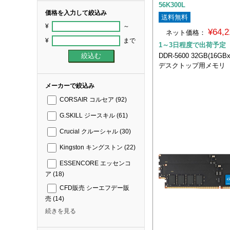
56K300L
価格を入力して絞込み
送料無料
¥
～
¥64,
ネット価格：
¥
まで
1～3日程度で出荷予定
DDR-5600 32GB(16GB
デスクトップ用メモリ
メーカーで絞込み
CORSAIR コルセア
(92)
G.SKILL ジースキル
(61)
Crucial クルーシャル
(30)
Kingston キングストン
(22)
ESSENCORE エッセンコ
ア
(18)
CFD販売 シーエフデー販
売
(14)
続きを見る