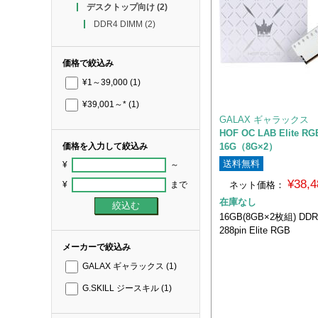
デスクトップ向け
(2)
DDR4 DIMM
(2)
価格で絞込み
¥1～39,000
(1)
¥39,001～*
(1)
GALAX ギャラックス
HOF OC LAB Elite RG
16G（8G×2）
価格を入力して絞込み
送料無料
¥
～
¥38,
ネット価格：
¥
まで
在庫なし
16GB(8GB×2枚組) DDR
288pin Elite RGB
メーカーで絞込み
GALAX ギャラックス
(1)
G.SKILL ジースキル
(1)