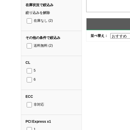
在庫状況で絞込み
絞り込みを解除
在庫なし
(2)
並べ替え：
その他の条件で絞込み
送料無料
(2)
CL
5
6
ECC
非対応
PCI Express x1
1