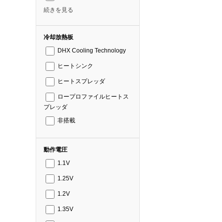
続きを見る
冷却放熱板
DHX Cooling Technology
ヒートシンク
ヒートスプレッダ
ロープロファイルヒートス
プレッダ
非搭載
動作電圧
1.1V
1.25V
1.2V
1.35V