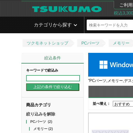
ご利用
税込3,3
カテゴリから探す
ツクモネットショップ
PCパーツ
メモリー
絞込条件
キーワードで絞込み
“
PCパーツ,メモリー,デ
並べ替え：
商品カテゴリ
絞り込みを解除
PCパーツ
(2)
メモリー
(2)