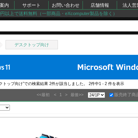
案内
サポート
お問い合わせ
店舗情報
法人営
00円以上で送料無料（一部商品・eXcomputer製品を除く）
デスクトップ向け
スクトップ向け
”での検索結果
2
件が該当しました。
2
件中
1 - 2
件を表示
<<
<
1
>
>>
販売終了商
最初
最後