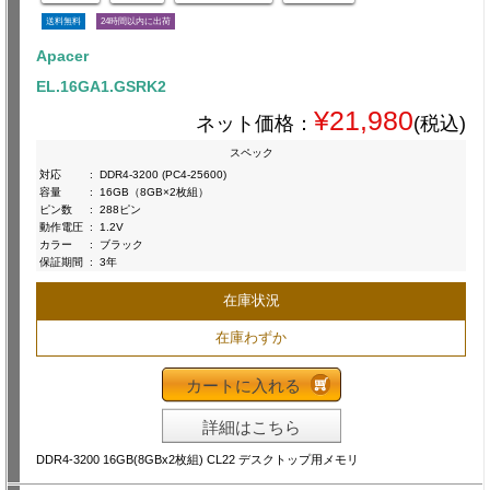
送料無料
24時間以内に出荷
Apacer
EL.16GA1.GSRK2
¥21,980
ネット価格：
(税込)
スペック
対応
:
DDR4-3200 (PC4-25600)
容量
:
16GB（8GB×2枚組）
ピン数
:
288ピン
動作電圧
:
1.2V
カラー
:
ブラック
保証期間
:
3年
在庫状況
在庫わずか
カートに入れる
詳細はこちら
DDR4-3200 16GB(8GBx2枚組) CL22 デスクトップ用メモリ