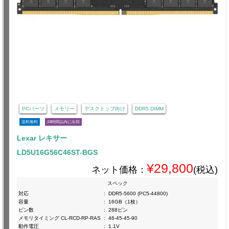
PCパーツ
メモリー
デスクトップ向け
DDR5 DIMM
送料無料
24時間以内に出荷
Lexar レキサー
LD5U16G56C46ST-BGS
¥29,800
ネット価格：
(税込)
スペック
対応
:
DDR5-5600 (PC5-44800)
容量
:
16GB（1枚）
ピン数
:
288ピン
メモリタイミング CL-RCD-RP-RAS
:
46-45-45-90
動作電圧
:
1.1V