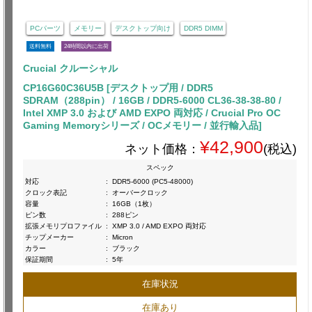
PCパーツ
メモリー
デスクトップ向け
DDR5 DIMM
送料無料
24時間以内に出荷
Crucial クルーシャル
CP16G60C36U5B [デスクトップ用 / DDR5
SDRAM（288pin） / 16GB / DDR5-6000 CL36-38-38-80 /
Intel XMP 3.0 および AMD EXPO 両対応 / Crucial Pro OC
Gaming Memoryシリーズ / OCメモリー / 並行輸入品]
¥42,900
ネット価格：
(税込)
スペック
対応
:
DDR5-6000 (PC5-48000)
クロック表記
:
オーバークロック
容量
:
16GB（1枚）
ピン数
:
288ピン
拡張メモリプロファイル
:
XMP 3.0 / AMD EXPO 両対応
チップメーカー
:
Micron
カラー
:
ブラック
保証期間
:
5年
在庫状況
在庫あり