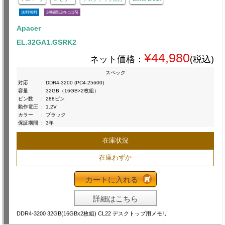
送料無料
24時間以内に出荷
Apacer
EL.32GA1.GSRK2
¥44,980
ネット価格：
(税込)
スペック
対応
:
DDR4-3200 (PC4-25600)
容量
:
32GB（16GB×2枚組）
ピン数
:
288ピン
動作電圧
:
1.2V
カラー
:
ブラック
保証期間
:
3年
在庫状況
在庫わずか
カートに入れる
詳細はこちら
DDR4-3200 32GB(16GBx2枚組) CL22 デスクトップ用メモリ