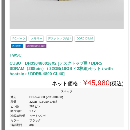
PCパーツ
メモリー
デスクトップ向け
DDR5 DIMM
送料無料
24時間以内に出荷
TWSC
CUSU DH330480016X2 [デスクトップ用 / DDR5
SDRAM（288pin） / 32GB(16GB × 2枚組)セット / with
heatsink / DDR5-4800 CL40]
¥45,980
ネット価格：
(税込)
スペック
対応
:
DDR5-4800 (PC5-38400)
容量
:
32GB（16GB×2枚組）
ピン数
:
288ピン
動作電圧
:
1.1V
冷却放熱板
:
ヒートシンク
カラー
:
ブラック
保証期間
:
3年