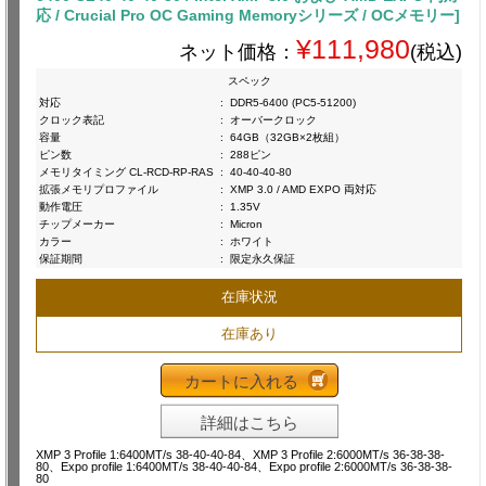
応 / Crucial Pro OC Gaming Memoryシリーズ / OCメモリー]
¥111,980
ネット価格：
(税込)
スペック
対応
:
DDR5-6400 (PC5-51200)
クロック表記
:
オーバークロック
容量
:
64GB（32GB×2枚組）
ピン数
:
288ピン
メモリタイミング CL-RCD-RP-RAS
:
40-40-40-80
拡張メモリプロファイル
:
XMP 3.0 / AMD EXPO 両対応
動作電圧
:
1.35V
チップメーカー
:
Micron
カラー
:
ホワイト
保証期間
:
限定永久保証
在庫状況
在庫あり
カートに入れる
詳細はこちら
XMP 3 Profile 1:6400MT/s 38-40-40-84、XMP 3 Profile 2:6000MT/s 36-38-38-
80、Expo profile 1:6400MT/s 38-40-40-84、Expo profile 2:6000MT/s 36-38-38-
80