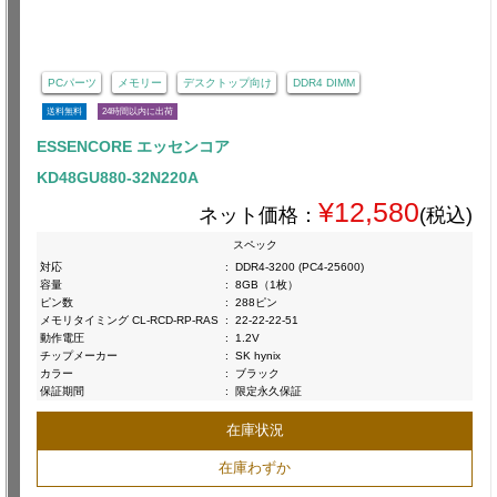
PCパーツ
メモリー
デスクトップ向け
DDR4 DIMM
送料無料
24時間以内に出荷
ESSENCORE エッセンコア
KD48GU880-32N220A
¥12,580
ネット価格：
(税込)
スペック
対応
:
DDR4-3200 (PC4-25600)
容量
:
8GB（1枚）
ピン数
:
288ピン
メモリタイミング CL-RCD-RP-RAS
:
22-22-22-51
動作電圧
:
1.2V
チップメーカー
:
SK hynix
カラー
:
ブラック
保証期間
:
限定永久保証
在庫状況
在庫わずか