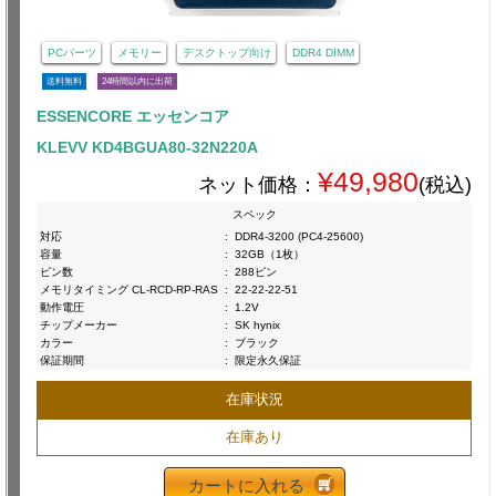
PCパーツ
メモリー
デスクトップ向け
DDR4 DIMM
送料無料
24時間以内に出荷
ESSENCORE エッセンコア
KLEVV KD4BGUA80-32N220A
¥49,980
ネット価格：
(税込)
スペック
対応
:
DDR4-3200 (PC4-25600)
容量
:
32GB（1枚）
ピン数
:
288ピン
メモリタイミング CL-RCD-RP-RAS
:
22-22-22-51
動作電圧
:
1.2V
チップメーカー
:
SK hynix
カラー
:
ブラック
保証期間
:
限定永久保証
在庫状況
在庫あり
カートに入れる