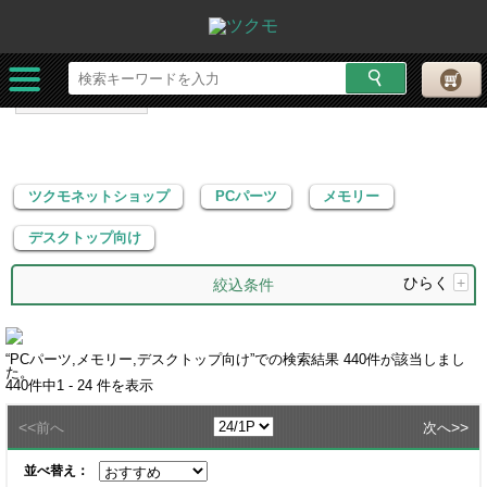
ツクモネットショップ
PCパーツ
メモリー
デスクトップ向け
ツクモネットショップ
PCパーツ
メモリー
デスクトップ向け
ひらく
+
絞込条件
“
PCパーツ,メモリー,デスクトップ向け
”での検索結果
440
件が該当しまし
た。
440
件中
1 - 24
件を表示
<<
>>
前へ
次へ
並べ替え：