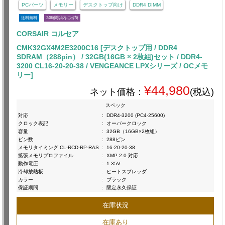
PCパーツ
メモリー
デスクトップ向け
DDR4 DIMM
送料無料
24時間以内に出荷
CORSAIR コルセア
CMK32GX4M2E3200C16 [デスクトップ用 / DDR4
SDRAM（288pin） / 32GB(16GB × 2枚組)セット / DDR4-
3200 CL16-20-20-38 / VENGEANCE LPXシリーズ / OCメモ
リー]
¥44,980
ネット価格：
(税込)
スペック
対応
:
DDR4-3200 (PC4-25600)
クロック表記
:
オーバークロック
容量
:
32GB（16GB×2枚組）
ピン数
:
288ピン
メモリタイミング CL-RCD-RP-RAS
:
16-20-20-38
拡張メモリプロファイル
:
XMP 2.0 対応
動作電圧
:
1.35V
冷却放熱板
:
ヒートスプレッダ
カラー
:
ブラック
保証期間
:
限定永久保証
在庫状況
在庫あり