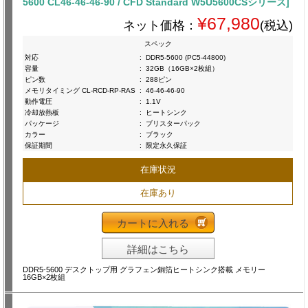
5600 CL46-46-46-90 / CFD Standard W5U5600CSシリーズ]
¥67,980
ネット価格：
(税込)
スペック
対応
:
DDR5-5600 (PC5-44800)
容量
:
32GB（16GB×2枚組）
ピン数
:
288ピン
メモリタイミング CL-RCD-RP-RAS
:
46-46-46-90
動作電圧
:
1.1V
冷却放熱板
:
ヒートシンク
パッケージ
:
ブリスターパック
カラー
:
ブラック
保証期間
:
限定永久保証
在庫状況
在庫あり
カートに入れる
詳細はこちら
DDR5-5600 デスクトップ用 グラフェン銅箔ヒートシンク搭載 メモリー
16GB×2枚組