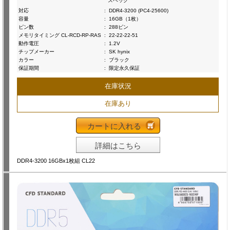
スペック
対応
:
DDR4-3200 (PC4-25600)
容量
:
16GB（1枚）
ピン数
:
288ピン
メモリタイミング CL-RCD-RP-RAS
:
22-22-22-51
動作電圧
:
1.2V
チップメーカー
:
SK hynix
カラー
:
ブラック
保証期間
:
限定永久保証
在庫状況
在庫あり
カートに入れる
詳細はこちら
DDR4-3200 16GBx1枚組 CL22