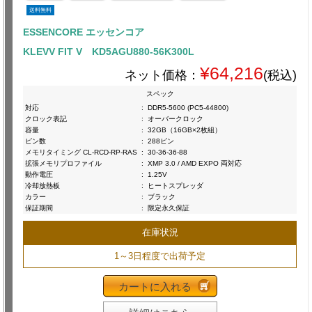
送料無料
ESSENCORE エッセンコア
KLEVV FIT V KD5AGU880-56K300L
¥64,216
ネット価格：
(税込)
スペック
対応
:
DDR5-5600 (PC5-44800)
クロック表記
:
オーバークロック
容量
:
32GB（16GB×2枚組）
ピン数
:
288ピン
メモリタイミング CL-RCD-RP-RAS
:
30-36-36-88
拡張メモリプロファイル
:
XMP 3.0 / AMD EXPO 両対応
動作電圧
:
1.25V
冷却放熱板
:
ヒートスプレッダ
カラー
:
ブラック
保証期間
:
限定永久保証
在庫状況
1～3日程度で出荷予定
カートに入れる