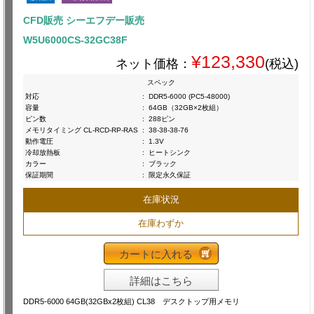
CFD販売 シーエフデー販売
W5U6000CS-32GC38F
¥123,330
ネット価格：
(税込)
スペック
対応
:
DDR5-6000 (PC5-48000)
容量
:
64GB（32GB×2枚組）
ピン数
:
288ピン
メモリタイミング CL-RCD-RP-RAS
:
38-38-38-76
動作電圧
:
1.3V
冷却放熱板
:
ヒートシンク
カラー
:
ブラック
保証期間
:
限定永久保証
在庫状況
在庫わずか
カートに入れる
詳細はこちら
DDR5-6000 64GB(32GBx2枚組) CL38 デスクトップ用メモリ