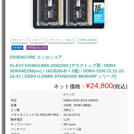
PCパーツ
メモリー
デスクトップ向け
DDR4 DIMM
送料無料
24時間以内に出荷
ESSENCORE エッセンコア
KLEVV KD48GU880-32N220D [デスクトップ用 / DDR4
SDRAM(288pin) / 16GB(8GB × 2枚) / DDR4-3200 CL22-22-
22-51 / DDR4 U-DIMM STANDARD MEMORY シリーズ]
¥24,800
ネット価格：
(税込)
スペック
対応
:
DDR4-3200 (PC4-25600)
容量
:
16GB（8GB×2枚組）
ピン数
:
288ピン
メモリタイミング CL-RCD-RP-RAS
:
22-22-22-51
動作電圧
:
1.2V
チップメーカー
:
SK hynix
パッケージ
:
パッケージ品
カラー
:
ブラック