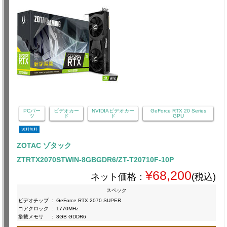
PCパー
ビデオカー
NVIDIAビデオカー
GeForce RTX 20 Series
ツ
ド
ド
GPU
送料無料
ZOTAC ゾタック
ZTRTX2070STWIN-8GBGDR6/ZT-T20710F-10P
¥68,200
ネット価格：
(税込)
スペック
ビデオチップ
:
GeForce RTX 2070 SUPER
コアクロック
:
1770MHz
搭載メモリ
:
8GB GDDR6