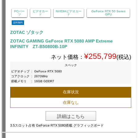
PCパー
ビデオカー
NVIDIAビデオカー
GeForce RTX 50 Series
ツ
ド
ド
GPU
送料無料
ZOTAC ゾタック
ZOTAC GAMING GeForce RTX 5080 AMP Extreme
INFINITY ZT-B50800B-10P
¥255,799
ネット価格：
(税込)
スペック
ビデオチップ
:
GeForce RTX 5080
コアクロック
:
2670MHz
搭載メモリ
:
16GB GDDR7
在庫状況
在庫なし
詳細はこちら
3.5スロット占有 GeForce RTX 5080搭載 グラフィックボード