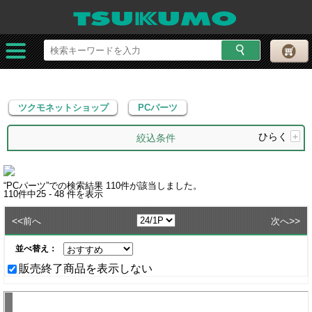
ツクモネットショップ
PCパーツ
ツクモネットショップ
PCパーツ
ひらく
+
絞込条件
“
PCパーツ
”での検索結果
110
件が該当しました。
110
件中
25 - 48
件を表示
<<
>>
前へ
次へ
並べ替え：
販売終了商品を表示しない