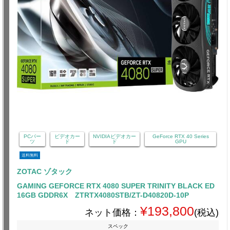
PCパー
ビデオカー
NVIDIAビデオカー
GeForce RTX 40 Series
ツ
ド
ド
GPU
送料無料
ZOTAC ゾタック
GAMING GEFORCE RTX 4080 SUPER TRINITY BLACK ED
16GB GDDR6X ZTRTX4080STB/ZT-D40820D-10P
¥193,800
ネット価格：
(税込)
スペック