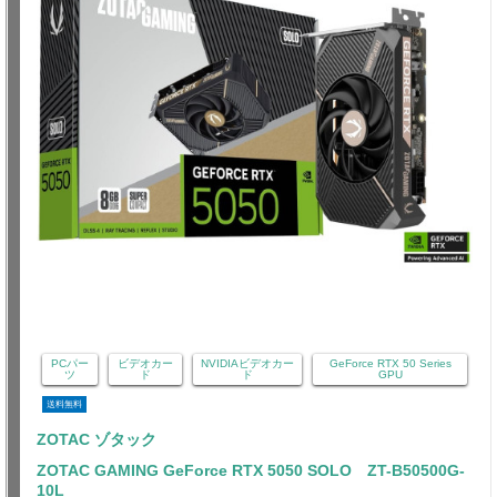
PCパー
ビデオカー
NVIDIAビデオカー
GeForce RTX 50 Series
ツ
ド
ド
GPU
送料無料
ZOTAC ゾタック
ZOTAC GAMING GeForce RTX 5050 SOLO ZT-B50500G-
10L