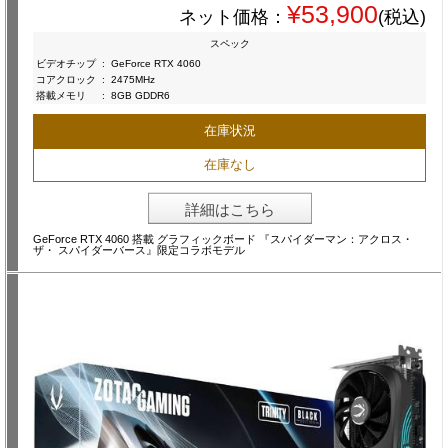
¥53,900
ネット価格：
(税込)
スペック
ビデオチップ
:
GeForce RTX 4060
コアクロック
:
2475MHz
搭載メモリ
:
8GB GDDR6
在庫状況
在庫なし
詳細はこちら
GeForce RTX 4060 搭載 グラフィックボード 『スパイダーマン：アクロス・
ザ・ スパイダーバース』限定コラボモデル