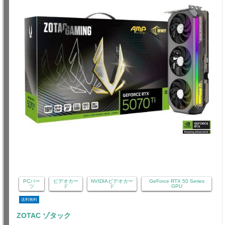
PCパー
ビデオカー
NVIDIAビデオカー
GeForce RTX 50 Series
ツ
ド
ド
GPU
送料無料
ZOTAC ゾタック