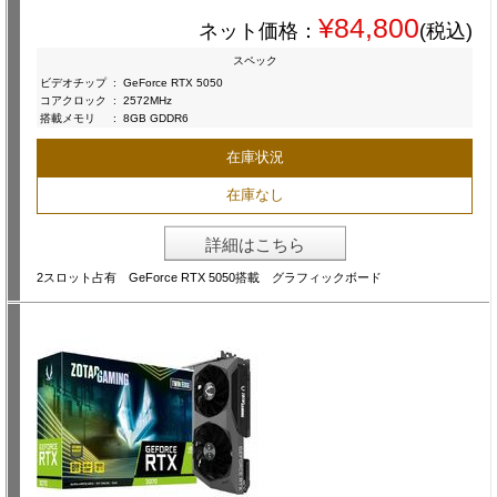
¥84,800
ネット価格：
(税込)
スペック
ビデオチップ
:
GeForce RTX 5050
コアクロック
:
2572MHz
搭載メモリ
:
8GB GDDR6
在庫状況
在庫なし
詳細はこちら
2スロット占有 GeForce RTX 5050搭載 グラフィックボード