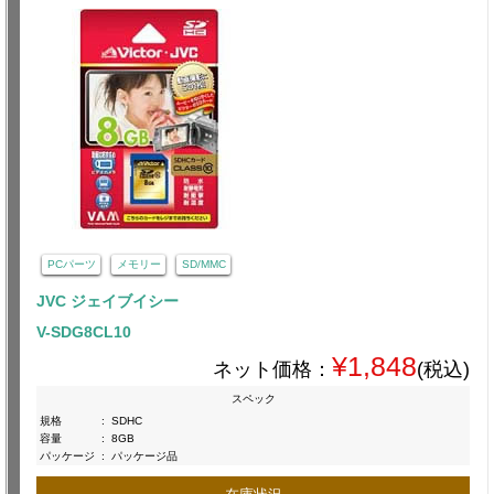
PCパーツ
メモリー
SD/MMC
JVC ジェイブイシー
V-SDG8CL10
¥1,848
ネット価格：
(税込)
スペック
規格
:
SDHC
容量
:
8GB
パッケージ
:
パッケージ品