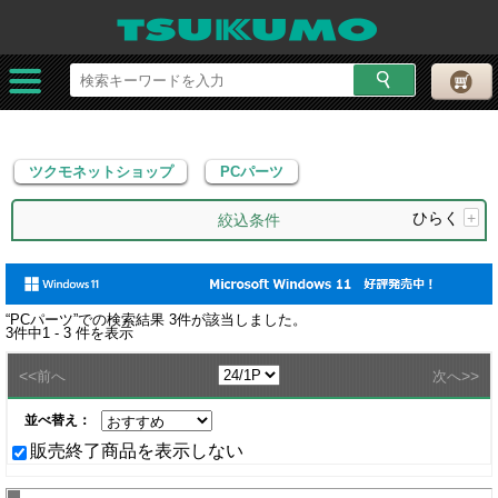
ツクモネットショップ
PCパーツ
ツクモネットショップ
PCパーツ
ひらく
+
絞込条件
“
PCパーツ
”での検索結果
3
件が該当しました。
3
件中
1 - 3
件を表示
<<
>>
前へ
次へ
並べ替え：
販売終了商品を表示しない