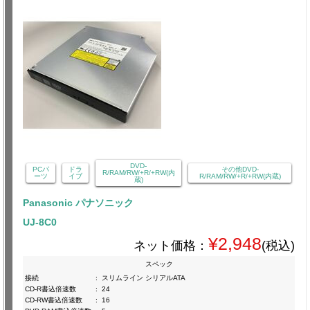
DVD-
PCパ
ドラ
その他DVD-
R/RAM/RW/+R/+RW(内
ーツ
イブ
R/RAM/RW/+R/+RW(内蔵)
蔵)
Panasonic パナソニック
UJ-8C0
¥2,948
ネット価格：
(税込)
スペック
接続
:
スリムライン シリアルATA
CD-R書込倍速数
:
24
CD-RW書込倍速数
:
16