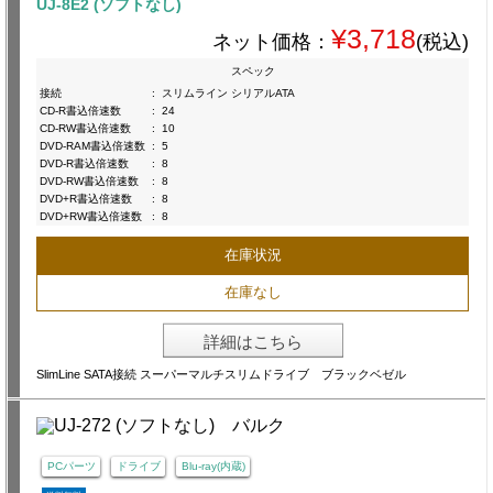
UJ-8E2 (ソフトなし)
¥3,718
ネット価格：
(税込)
スペック
接続
:
スリムライン シリアルATA
CD-R書込倍速数
:
24
CD-RW書込倍速数
:
10
DVD-RAM書込倍速数
:
5
DVD-R書込倍速数
:
8
DVD-RW書込倍速数
:
8
DVD+R書込倍速数
:
8
DVD+RW書込倍速数
:
8
在庫状況
在庫なし
詳細はこちら
SlimLine SATA接続 スーパーマルチスリムドライブ ブラックベゼル
PCパーツ
ドライブ
Blu-ray(内蔵)