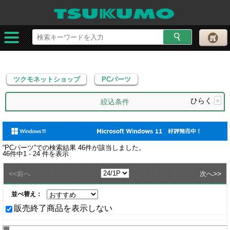
ツクモネットショップ
PCパーツ
ツクモネットショップ
PCパーツ
ひらく
+
絞込条件
“
PCパーツ
”での検索結果
46
件が該当しました。
46
件中
1 - 24
件を表示
<<
>>
前へ
次へ
並べ替え：
販売終了商品を表示しない