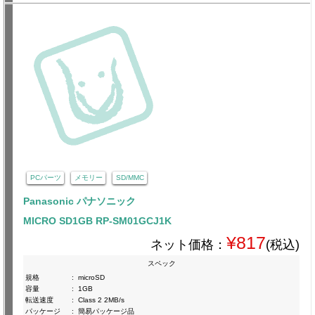
PCパーツ
メモリー
SD/MMC
Panasonic パナソニック
MICRO SD1GB RP-SM01GCJ1K
¥817
ネット価格：
(税込)
スペック
規格
:
microSD
容量
:
1GB
転送速度
:
Class 2 2MB/s
パッケージ
:
簡易パッケージ品