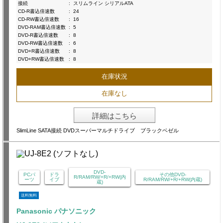
接続
:
スリムライン シリアルATA
CD-R書込倍速数
:
24
CD-RW書込倍速数
:
16
DVD-RAM書込倍速数
:
5
DVD-R書込倍速数
:
8
DVD-RW書込倍速数
:
6
DVD+R書込倍速数
:
8
DVD+RW書込倍速数
:
8
在庫状況
在庫なし
詳細はこちら
SlimLine SATA接続 DVDスーパーマルチドライブ ブラックベゼル
DVD-
PCパ
ドラ
その他DVD-
R/RAM/RW/+R/+RW(内
ーツ
イブ
R/RAM/RW/+R/+RW(内蔵)
蔵)
送料無料
Panasonic パナソニック