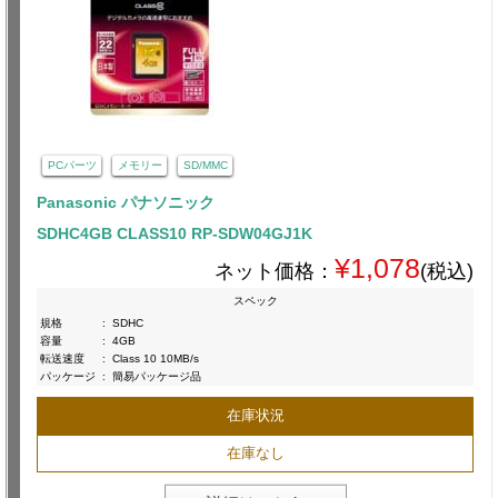
PCパーツ
メモリー
SD/MMC
Panasonic パナソニック
SDHC4GB CLASS10 RP-SDW04GJ1K
¥1,078
ネット価格：
(税込)
スペック
規格
:
SDHC
容量
:
4GB
転送速度
:
Class 10 10MB/s
パッケージ
:
簡易パッケージ品
在庫状況
在庫なし