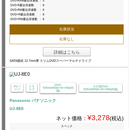
DVD-RAM書込倍速数
:
5
DVD-R書込倍速数
:
8
DVD-RW書込倍速数
:
6
DVD+R書込倍速数
:
8
DVD+RW書込倍速数
:
8
在庫状況
在庫なし
詳細はこちら
SATA接続 12.7mm厚 スリムDVDスーパーマルチドライブ
DVD-
PCパ
ドラ
その他DVD-
R/RAM/RW/+R/+RW(内
ーツ
イブ
R/RAM/RW/+R/+RW(内蔵)
蔵)
Panasonic パナソニック
UJ-8E0
¥3,278
ネット価格：
(税込)
スペック