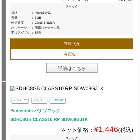
スペック
規格
:
microSDHC
容量
:
8GB
転送速度
:
Class 4 4MB/s
パッケージ
:
簡易パッケージ品
変換アダプタ
:
別売
在庫状況
在庫なし
詳細はこちら
PCパーツ
メモリー
SD/MMC
Panasonic パナソニック
SDHC8GB CLASS10 RP-SDW08GJ1K
¥1,446
ネット価格：
(税込)
スペック