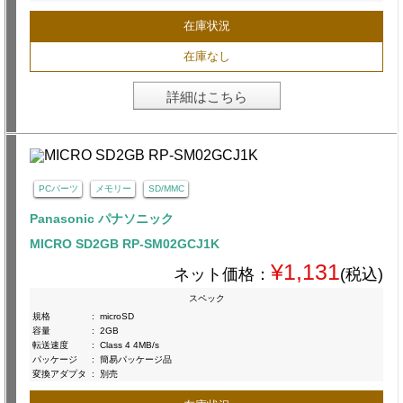
在庫状況
在庫なし
詳細はこちら
PCパーツ
メモリー
SD/MMC
Panasonic パナソニック
MICRO SD2GB RP-SM02GCJ1K
¥1,131
ネット価格：
(税込)
スペック
規格
:
microSD
容量
:
2GB
転送速度
:
Class 4 4MB/s
パッケージ
:
簡易パッケージ品
変換アダプタ
:
別売