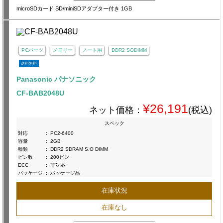
microSDカード SD/miniSDアダプター付き 1GB
PCパーツ
メモリー
ノート用
DDR2 SODIMM
送料無料
Panasonic パナソニック
CF-BAB2048U
¥26,191
ネット価格：
(税込)
スペック
対応
:
PC2-6400
容量
:
2GB
種類
:
DDR2 SDRAM S.O DIMM
ピン数
:
200ピン
ECC
:
非対応
パッケージ
:
パッケージ品
在庫状況
在庫なし