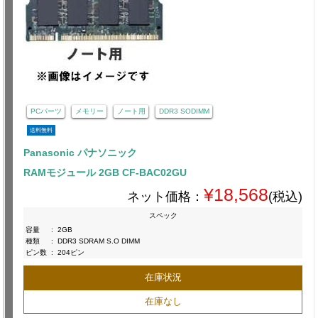
PCパーツ
メモリー
ノート用
DDR3 SODIMM
送料無料
Panasonic パナソニック
RAMモジュール 2GB CF-BAC02GU
¥18,568
ネット価格：
(税込)
スペック
容量
:
2GB
種類
:
DDR3 SDRAM S.O DIMM
ピン数
:
204ピン
在庫状況
在庫なし