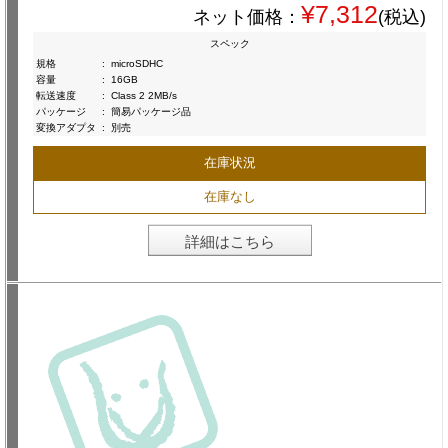
¥7,312
ネット価格：
(税込)
スペック
規格
:
microSDHC
容量
:
16GB
転送速度
:
Class 2 2MB/s
パッケージ
:
簡易パッケージ品
変換アダプタ
:
別売
在庫状況
在庫なし
詳細はこちら