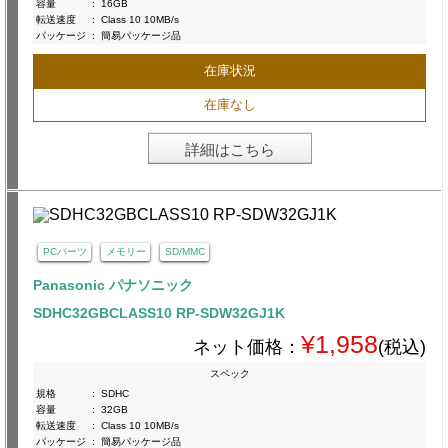
容量
:
16GB
転送速度
:
Class 10 10MB/s
パッケージ
:
簡易パッケージ品
在庫状況
在庫なし
詳細はこちら
PCパーツ
メモリー
SD/MMC
Panasonic パナソニック
SDHC32GBCLASS10 RP-SDW32GJ1K
¥1,958
ネット価格：
(税込)
スペック
規格
:
SDHC
容量
:
32GB
転送速度
:
Class 10 10MB/s
パッケージ
:
簡易パッケージ品