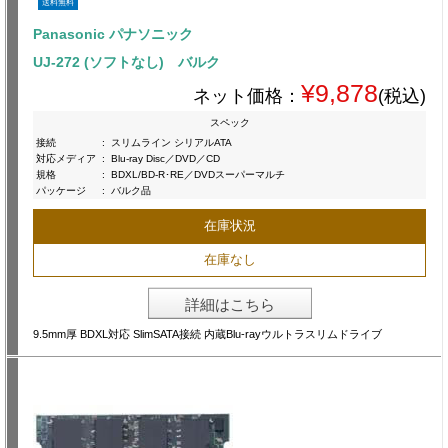
送料無料
Panasonic パナソニック
UJ-272 (ソフトなし) バルク
¥9,878
ネット価格：
(税込)
スペック
接続
:
スリムライン シリアルATA
対応メディア
:
Blu-ray Disc／DVD／CD
規格
:
BDXL/BD-R･RE／DVDスーパーマルチ
パッケージ
:
バルク品
在庫状況
在庫なし
詳細はこちら
9.5mm厚 BDXL対応 SlimSATA接続 内蔵Blu-rayウルトラスリムドライブ