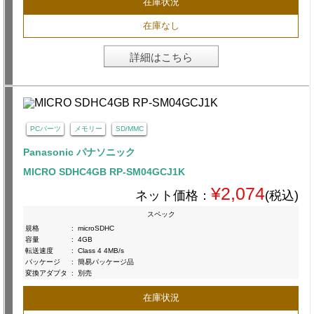
在庫状況
在庫なし
詳細はこちら
PCパーツ
メモリー
SD/MMC
Panasonic パナソニック
MICRO SDHC4GB RP-SM04GCJ1K
¥2,074
ネット価格：
(税込)
スペック
規格
:
microSDHC
容量
:
4GB
転送速度
:
Class 4 4MB/s
パッケージ
:
簡易パッケージ品
変換アダプタ
:
別売
在庫状況