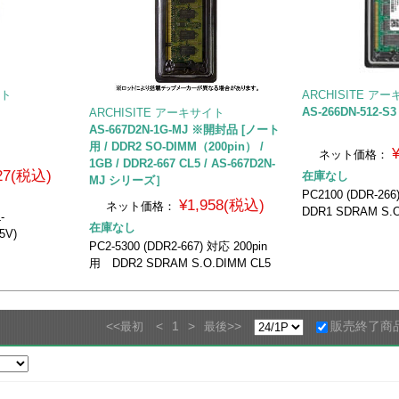
イト
ARCHISITE ア
AS-266DN-512-S3
ARCHISITE アーキサイト
AS-667D2N-1G-MJ ※開封品 [ノート
用 / DDR2 SO-DIMM（200pin） /
ネット価格：
1GB / DDR2-667 CL5 / AS-667D2N-
427(税込)
在庫なし
MJ シリーズ］
PC2100 (DDR-26
¥1,958(税込)
ネット価格：
DDR1 SDRAM S.
-
在庫なし
5V)
PC2-5300 (DDR2-667) 対応 200pin
用 DDR2 SDRAM S.O.DIMM CL5
<<
<
1
>
>>
販売終了商
最初
最後