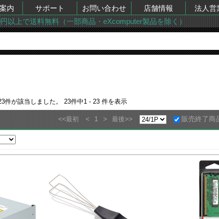
案内
サポート
お問い合わせ
店舗情報
法人営
00円以上で送料無料（一部商品・eXcomputer製品を除く）
23
件が該当しました。
23
件中
1 - 23
件を表示
<<
<
1
>
>>
販売終了商
最初
最後