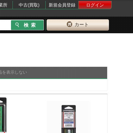
業所
中古(買取)
新規会員登録
ログイン
カート
品を表示しない