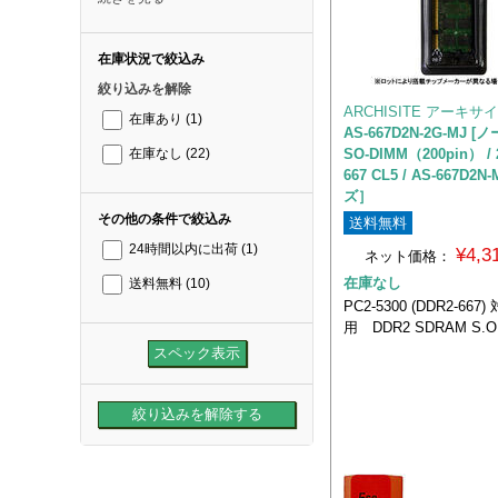
在庫状況で絞込み
絞り込みを解除
ARCHISITE アーキサ
在庫あり
(1)
AS-667D2N-2G-MJ [
SO-DIMM（200pin） / 
在庫なし
(22)
667 CL5 / AS-667D2
ズ］
その他の条件で絞込み
送料無料
24時間以内に出荷
(1)
¥4,
ネット価格：
在庫なし
送料無料
(10)
PC2-5300 (DDR2-667) 
用 DDR2 SDRAM S.O