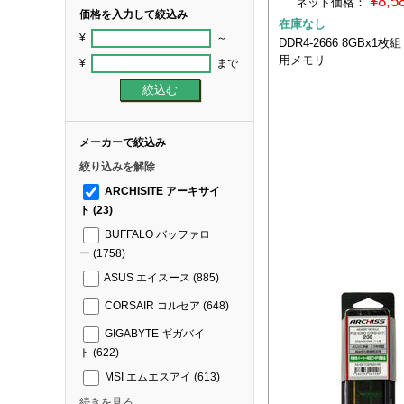
¥8,
ネット価格：
価格を入力して絞込み
在庫なし
¥
～
DDR4-2666 8GBx1
用メモリ
¥
まで
メーカーで絞込み
絞り込みを解除
ARCHISITE アーキサイ
ト
(23)
BUFFALO バッファロ
ー
(1758)
ASUS エイスース
(885)
CORSAIR コルセア
(648)
GIGABYTE ギガバイ
ト
(622)
MSI エムエスアイ
(613)
続きを見る