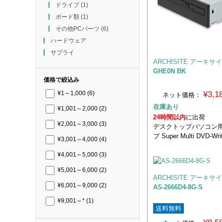
ドライブ
(1)
ボード類
(1)
その他PCパーツ
(6)
ハードウェア
サプライ
ARCHISITE アーキサ
GHE0N BK
価格で絞込み
¥3,
¥1～1,000
(6)
ネット価格：
在庫あり
¥1,001～2,000
(2)
24時間以内
に出荷
¥2,001～3,000
(3)
デスクトップパソコン
ブ Super Multi DVD-Wri
¥3,001～4,000
(4)
¥4,001～5,000
(3)
¥5,001～6,000
(2)
ARCHISITE アーキサ
¥6,001～9,000
(2)
AS-2666D4-8G-S
¥9,001～*
(1)
送料無料