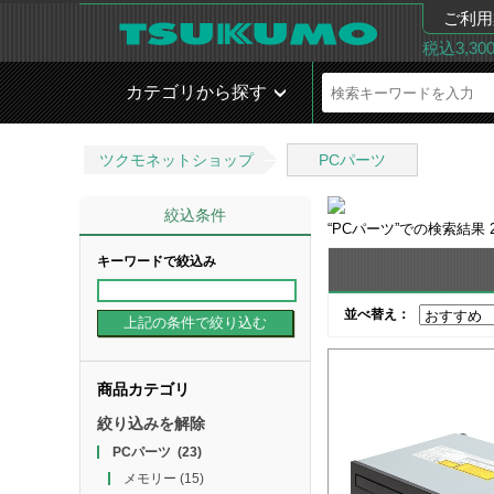
ご利用
税込3,3
カテゴリから探す
ツクモネットショップ
PCパーツ
絞込条件
“
PCパーツ
”での検索結果
キーワードで絞込み
並べ替え：
商品カテゴリ
絞り込みを解除
PCパーツ
(23)
メモリー
(15)