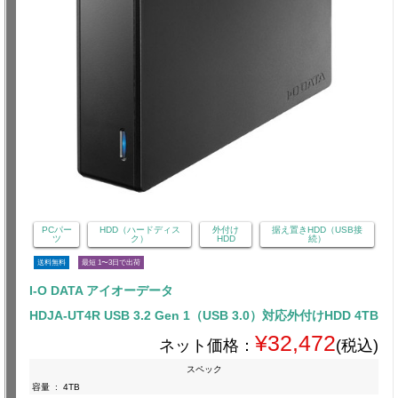
PCパー
HDD（ハードディス
外付け
据え置きHDD（USB接
ツ
ク）
HDD
続）
送料無料
最短 1〜3日で出荷
I-O DATA アイオーデータ
HDJA-UT4R USB 3.2 Gen 1（USB 3.0）対応外付けHDD 4TB
¥32,472
ネット価格：
(税込)
スペック
容量
:
4TB