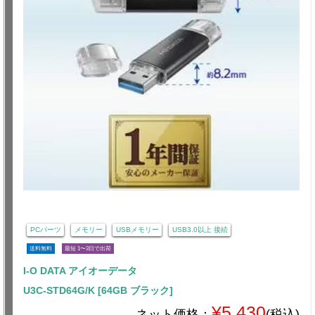
PCパーツ
メモリー
USBメモリー
USB3.0以上 接続
送料無料
最短 1〜3日で出荷
I-O DATA アイオーデータ
U3C-STD64G/K [64GB ブラック]
¥5,430
ネット価格：
(税込)