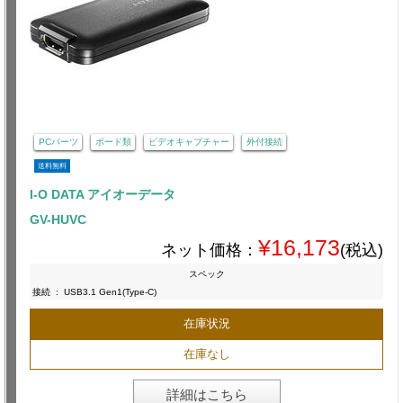
PCパーツ
ボード類
ビデオキャプチャー
外付接続
送料無料
I-O DATA アイオーデータ
GV-HUVC
¥16,173
ネット価格：
(税込)
スペック
接続
:
USB3.1 Gen1(Type-C)
在庫状況
在庫なし
詳細はこちら