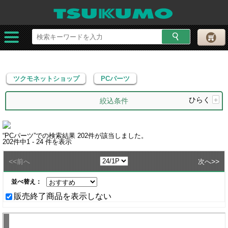
ツクモネットショップ
PCパーツ
ツクモネットショップ
PCパーツ
ひらく
+
絞込条件
“
PCパーツ
”での検索結果
202
件が該当しました。
202
件中
1 - 24
件を表示
<<
>>
前へ
次へ
並べ替え：
販売終了商品を表示しない