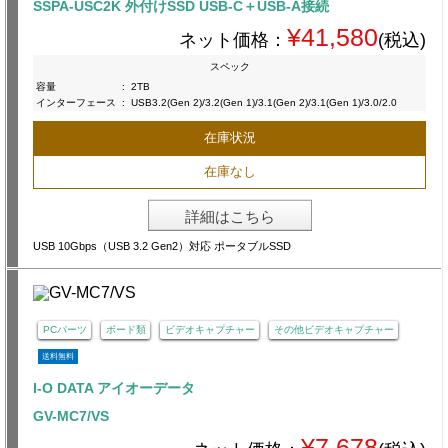
SSPA-USC2K 外付けSSD USB-C＋USB-A接続
¥41,580
ネット価格：
(税込)
スペック
容量
:
2TB
インターフェース
:
USB3.2(Gen 2)/3.2(Gen 1)/3.1(Gen 2)/3.1(Gen 1)/3.0/2.0
在庫状況
在庫なし
詳細はこちら
USB 10Gbps（USB 3.2 Gen2）対応 ポータブルSSD
PCパーツ
ボード類
ビデオキャプチャー
その他ビデオキャプチャー
送料無料
I-O DATA アイオーデータ
GV-MC7/VS
¥7,678