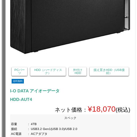
PCパー
HDD（ハードディス
外付け
据え置きHDD（USB接
ツ
ク）
HDD
続）
送料無料
I-O DATA アイオーデータ
HDD-AUT4
¥18,070
ネット価格：
(税込)
スペック
容量
:
4TB
接続
:
USB3.2 Gen1(USB 3.0)/USB 2.0
AC電源
:
ACアダプタ