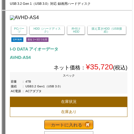
USB 3.2 Gen 1（USB 3.0）対応 録画用ハードディスク
PCパー
HDD（ハードディス
外付け
据え置きHDD（USB接
ツ
ク）
HDD
続）
送料無料
最短 1〜3日で出荷
I-O DATA アイオーデータ
AVHD-AS4
¥35,720
ネット価格：
(税込)
スペック
容量
:
4TB
接続
:
USB3.2 Gen1（USB 3.0）
AC電源
:
ACアダプタ
在庫状況
在庫あり
カートに入れる