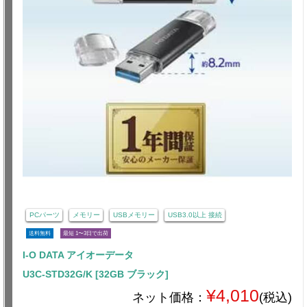
PCパーツ
メモリー
USBメモリー
USB3.0以上 接続
送料無料
最短 1〜3日で出荷
I-O DATA アイオーデータ
U3C-STD32G/K [32GB ブラック]
¥4,010
ネット価格：
(税込)