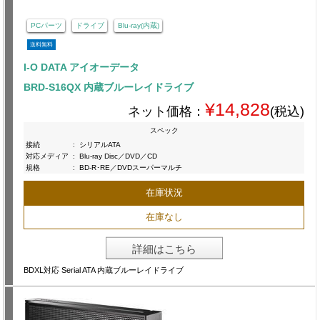
PCパーツ
ドライブ
Blu-ray(内蔵)
送料無料
I-O DATA アイオーデータ
BRD-S16QX 内蔵ブルーレイドライブ
¥14,828
ネット価格：
(税込)
スペック
接続
:
シリアルATA
対応メディア
:
Blu-ray Disc／DVD／CD
規格
:
BD-R･RE／DVDスーパーマルチ
在庫状況
在庫なし
詳細はこちら
BDXL対応 Serial ATA 内蔵ブルーレイドライブ