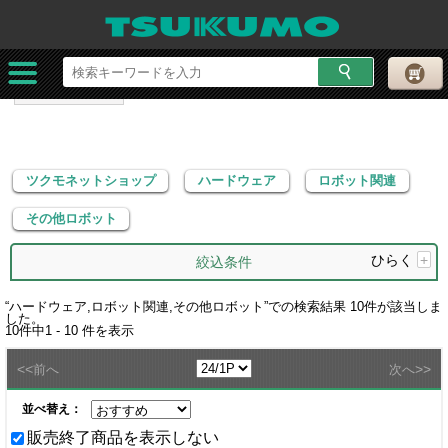
ツクモネットショップ
ハードウェア
ロボット関連
その他ロボット
ツクモネットショップ
ハードウェア
ロボット関連
その他ロボット
ひらく
+
絞込条件
“
ハードウェア,ロボット関連,その他ロボット
”での検索結果
10
件が該当しま
した。
10
件中
1 - 10
件を表示
<<
>>
前へ
次へ
並べ替え：
販売終了商品を表示しない