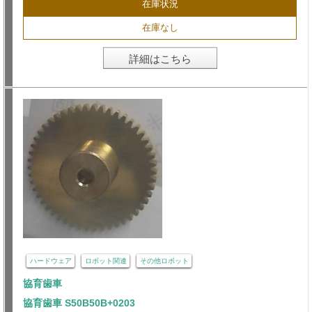
在庫状況
在庫なし
詳細はこちら
ハードウェア
ロボット関連
その他ロボット
協育歯車
協育歯車 S50B50B+0203