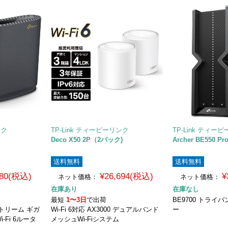
ンク
TP-Link ティーピーリンク
TP-Link ティー
Deco X50 2P（2パック)
Archer BE550 Pr
送料無料
送料無料
980(税込)
¥26,694(税込)
¥
ネット価格：
ネット価格：
在庫あり
在庫なし
最短
1〜3日
で出荷
BE9700 トライバン
ストリーム ギガ
Wi-Fi 6対応 AX3000 デュアルバンド
ー
Fi 6ルータ
メッシュWi-Fiシステム