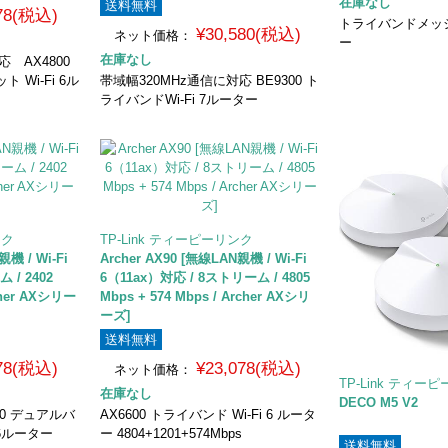
在庫なし
送料無料
878(税込)
トライバンドメッシュ
¥30,580(税込)
ネット価格：
ー
在庫なし
対応 AX4800
Wi-Fi 6ル
帯域幅320MHz通信に対応 BE9300 ト
ライバンドWi-Fi 7ルーター
ンク
TP-Link ティーピーリンク
親機 / Wi-Fi
Archer AX90 [無線LAN親機 / Wi-Fi
 / 2402
6（11ax）対応 / 8ストリーム / 4805
cher AXシリー
Mbps + 574 Mbps / Archer AXシリ
ーズ]
送料無料
678(税込)
¥23,078(税込)
ネット価格：
TP-Link ティー
在庫なし
DECO M5 V2
000 デュアルバ
AX6600 トライバンド Wi-Fi 6 ルータ
 6ルーター
ー 4804+1201+574Mbps
送料無料