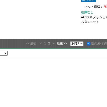
¥
ネット価格：
在庫なし
AC1300 メッ
ム 3ユニット
<<
<
1
2
>
>>
販売終了
最初
最後