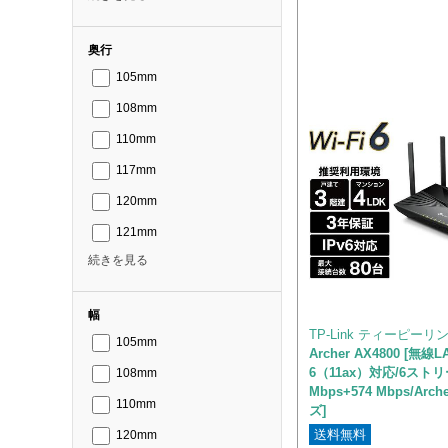
奥行
105mm
108mm
110mm
117mm
120mm
121mm
続きを見る
幅
TP-Link ティーピーリ
105mm
Archer AX4800 [無線L
6（11ax）対応/6ストリー
108mm
Mbps+574 Mbps/Arc
110mm
ズ]
送料無料
120mm