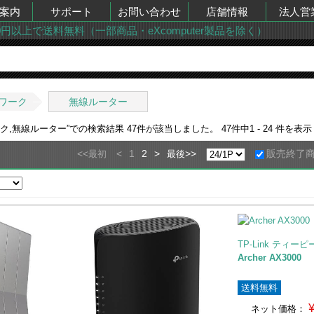
案内
サポート
お問い合わせ
店舗情報
法人営
00円以上で送料無料（一部商品・eXcomputer製品を除く）
ワーク
無線ルーター
ク,無線ルーター
”での検索結果
47
件が該当しました。
47
件中
1 - 24
件を表示
<<
<
1
2
>
>>
販売終了
最初
最後
TP-Link ティー
Archer AX3000
送料無料
ネット価格：