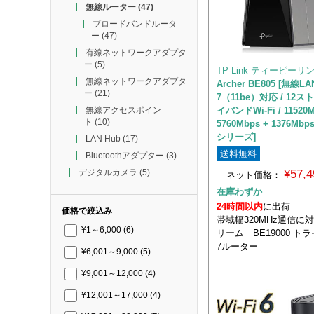
無線ルーター
(47)
ブロードバンドルータ
ー
(47)
有線ネットワークアダプタ
ー
(5)
TP-Link ティーピーリ
無線ネットワークアダプタ
Archer BE805 [無線LA
ー
(21)
7（11be）対応 / 12ス
イバンドWi-Fi / 11520M
無線アクセスポイン
ト
(10)
5760Mbps + 1376Mbps 
シリーズ]
LAN Hub
(17)
送料無料
Bluetoothアダプター
(3)
¥57,
デジタルカメラ
(5)
ネット価格：
在庫わずか
24時間以内
に出荷
価格で絞込み
帯域幅320MHz通信に
¥1～6,000
(6)
リーム BE19000 トラ
7ルーター
¥6,001～9,000
(5)
¥9,001～12,000
(4)
¥12,001～17,000
(4)