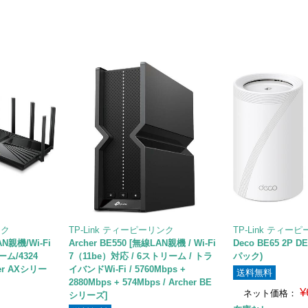
ンク
TP-Link ティーピーリンク
TP-Link ティー
AN親機/Wi-Fi
Archer BE550 [無線LAN親機 / Wi-Fi
Deco BE65 2P 
ム/4324
7（11be）対応 / 6ストリーム / トラ
パック)
her AXシリー
イバンドWi-Fi / 5760Mbps +
送料無料
2880Mbps + 574Mbps / Archer BE
¥
ネット価格：
シリーズ]