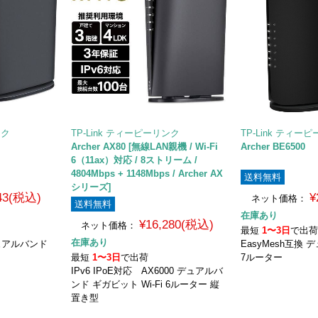
ンク
TP-Link ティーピーリンク
TP-Link ティー
Archer AX80 [無線LAN親機 / Wi-Fi
Archer BE6500
6（11ax）対応 / 8ストリーム /
4804Mbps + 1148Mbps / Archer AX
送料無料
シリーズ]
543(税込)
¥
ネット価格：
送料無料
在庫あり
¥16,280(税込)
ネット価格：
最短
1〜3日
で出
在庫あり
デュアルバンド
EasyMesh互換 
最短
1〜3日
で出荷
7ルーター
IPv6 IPoE対応 AX6000 デュアルバ
ンド ギガビット Wi-Fi 6ルーター 縦
置き型