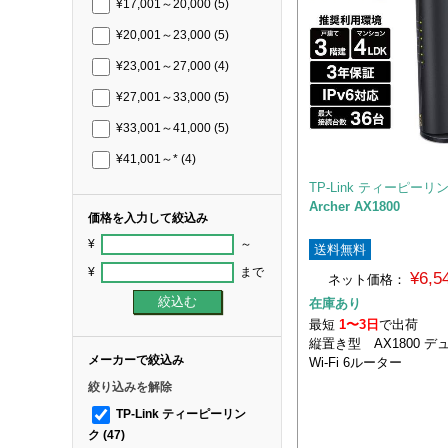
¥17,001～20,000
(5)
¥20,001～23,000
(5)
¥23,001～27,000
(4)
¥27,001～33,000
(5)
¥33,001～41,000
(5)
¥41,001～*
(4)
TP-Link ティーピーリ
Archer AX1800
価格を入力して絞込み
¥
～
送料無料
¥
まで
¥6,
ネット価格：
在庫あり
最短
1〜3日
で出荷
縦置き型 AX1800 
メーカーで絞込み
Wi-Fi 6ルーター
絞り込みを解除
TP-Link ティーピーリン
ク
(47)