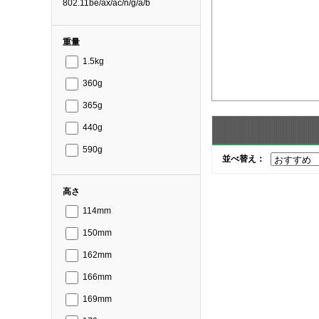
802.11be/ax/ac/n/g/a/b
重量
1.5kg
360g
365g
440g
590g
並べ替え：
高さ
114mm
150mm
162mm
166mm
169mm