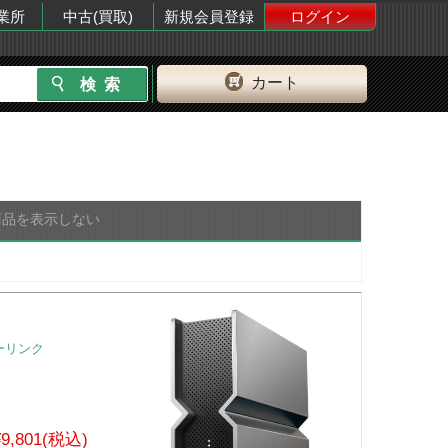
業所
中古(買取)
新規会員登録
ログイン
カート
商品を表示しない
ピーリンク
¥9,801(税込)