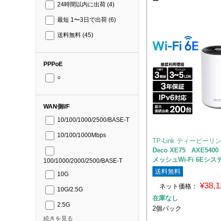
ー
24時間以内に出荷
(4)
最短 1〜3日で出荷
(6)
送料無料
(45)
PPPoE
○
WAN側I/F
10/100/1000/2500/BASE-T
10/100/1000Mbps
TP-Link ティーピーリ
Deco XE75 AXE54
メッシュWi-Fi 6Eシス
100/1000/2000/2500/BASE-T
送料無料
10G
¥38,
ネット価格：
10G/2.5G
在庫なし
2.5G
2個パック
続きを見る