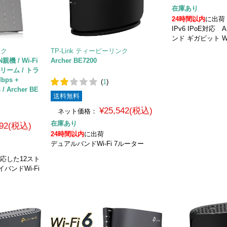
在庫あり
24時間以内
に出荷
IPv6 IPoE対応 
ンド ギガビット Wi
ンク
TP-Link ティーピーリンク
N親機 / Wi-Fi
Archer BE7200
トリーム / トラ
bps +
(
1
)
/ Archer BE
送料無料
¥25,542(税込)
ネット価格：
在庫あり
492(税込)
24時間以内
に出荷
デュアルバンドWi-Fi 7ルーター
対応した12スト
イバンドWi-Fi