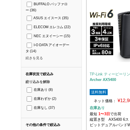
BUFFALO バッファロ
ー
(36)
ASUS エイスース
(35)
ELECOM エレコム
(22)
NEC エヌイーシー
(15)
I-O DATA アイオーデー
タ
(14)
続きを見る
TP-Link ティーピーリ
在庫状況で絞込み
Archer AX5400
絞り込みを解除
在庫あり
(8)
送料無料
在庫わずか
(2)
¥12,
ネット価格：
在庫あり
在庫なし
(37)
最短
1〜3日
で出荷
縦置き型 AX5400 6
ビットデュアルバンドWi-
その他の条件で絞込み