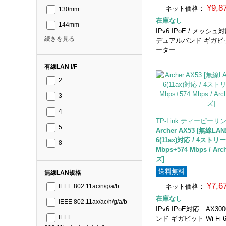
¥9,
ネット価格：
130mm
在庫なし
144mm
IPv6 IPoE / メッシュ
続きを見る
デュアルバンド ギガビット 
ーター
有線LAN I/F
2
3
4
TP-Link ティーピーリ
5
Archer AX53 [無線LAN
6(11ax)対応 / 4ストリーム
8
Mbps+574 Mbps / Ar
ズ]
送料無料
無線LAN規格
¥7,
ネット価格：
IEEE 802.11ac/n/g/a/b
在庫なし
IEEE 802.11ax/ac/n/g/a/b
IPv6 IPoE対応 AX3
IEEE
ンド ギガビット Wi-Fi