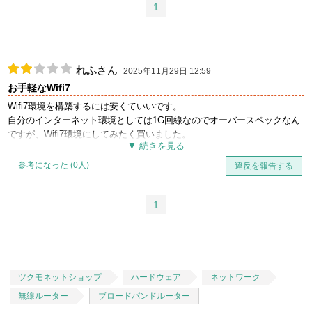
1
れふ
さん
2025年11月29日 12:59
お手軽なWifi7
Wifi7環境を構築するには安くていいです。
自分のインターネット環境としては1G回線なのでオーバースペックなん
ですが、Wifi7環境にしてみたく買いました。
自分のPCと有線接続した結果、ダウンロード速度は前のルーターとの差
参考になった (0人)
違反を報告する
はさほどなかった。(大体200～300M)
問題は、アップロード速度の方で前のルーターがダウンロード速度と同
じくらい出ていたのに対してこのルーターは常時10M以下という結果に
1
なりました。
PC側に問題があるのかと思いLANドライバーやBIOSを最新のものにア
ップデートして再度計りましたが、改善されず結局前のルータに戻しま
した。
次は元々使っているルーターの上位機種に変えてみる予定です。
ツクモネットショップ
ハードウェア
ネットワーク
無線ルーター
ブロードバンドルーター