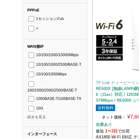
PPPoE
1セッションのみ
○
WAN側I/F
10/100/1000/10000Mbps
10/100/1000/2500/BASE-T
10/100/1000Mbps
TP-Link ティーピーリ
RE600X [無線LAN中継機 
100/1000/2000/2500/BASE-T
6（11ax）対応 / 1201M
1000BASE-T/100BASE-TX
574Mbps / RE600X 
送料無料
10G
¥7,
ネット価格：
続きを見る
在庫あり
最短
1〜3日
で出荷
インターフェース
AX1800 Wi-Fi 6対