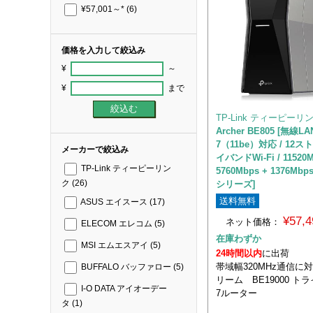
¥57,001～*
(6)
価格を入力して絞込み
¥
～
¥
まで
TP-Link ティーピーリ
Archer BE805 [無線LA
7（11be）対応 / 12ス
メーカーで絞込み
イバンドWi-Fi / 11520M
TP-Link ティーピーリン
5760Mbps + 1376Mbps 
ク
(26)
シリーズ]
送料無料
ASUS エイスース
(17)
¥57,
ネット価格：
ELECOM エレコム
(5)
在庫わずか
MSI エムエスアイ
(5)
24時間以内
に出荷
帯域幅320MHz通信に
BUFFALO バッファロー
(5)
リーム BE19000 トラ
I-O DATA アイオーデー
7ルーター
タ
(1)