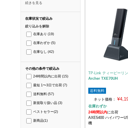
続きを見る
在庫状況で絞込み
絞り込みを解除
在庫あり
(19)
在庫わずか
(5)
在庫なし
(42)
その他の条件で絞込み
TP-Link ティーピーリ
24時間以内に出荷
(15)
Archer TXE70UH
最短 1〜3日で出荷
(7)
送料無料
送料無料
(57)
¥4,
ネット価格：
新規取り扱い品
(3)
在庫わずか
24時間以内
に出荷
ベストセラー
(2)
AXE5400 ハイパワーUSB
新商品
(1)
機