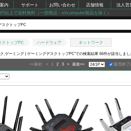
案内
サポート
お問い合わせ
店舗情報
法人営
00円以上で送料無料（一部商品・eXcomputer製品を除く）
スクトップPC
ハードウェア
ネットワーク
ク,ゲーミング | ゲーミングデスクトップPC
”での検索結果
66
件が該当しま
<<
<
1
2
3
>
>>
販売終了
最初
最後