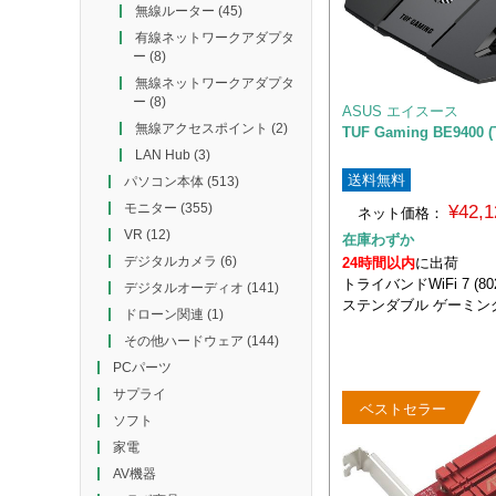
無線ルーター
(45)
有線ネットワークアダプタ
ー
(8)
無線ネットワークアダプタ
ー
(8)
ASUS エイスース
無線アクセスポイント
(2)
TUF Gaming BE9400 (
LAN Hub
(3)
送料無料
パソコン本体
(513)
モニター
(355)
¥42,
ネット価格：
VR
(12)
在庫わずか
デジタルカメラ
(6)
24時間以内
に出荷
トライバンドWiFi 7 (802
デジタルオーディオ
(141)
ステンダブル ゲーミン
ドローン関連
(1)
その他ハードウェア
(144)
PCパーツ
サプライ
ベストセラー
ソフト
家電
AV機器