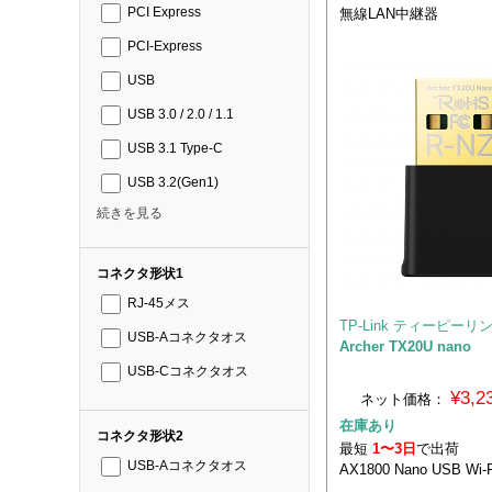
無線LAN中継器
PCI Express
PCI-Express
USB
USB 3.0 / 2.0 / 1.1
USB 3.1 Type-C
USB 3.2(Gen1)
続きを見る
コネクタ形状1
RJ-45メス
TP-Link ティーピーリ
USB-Aコネクタオス
Archer TX20U nano
USB-Cコネクタオス
¥3,
ネット価格：
在庫あり
コネクタ形状2
最短
1〜3日
で出荷
USB-Aコネクタオス
AX1800 Nano USB Wi-