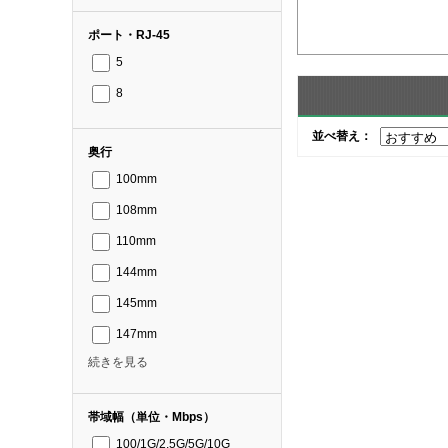
ポート・RJ-45
5
8
並べ替え：
奥行
100mm
108mm
110mm
144mm
145mm
147mm
続きを見る
帯域幅（単位・Mbps）
100/1G/2.5G/5G/10G