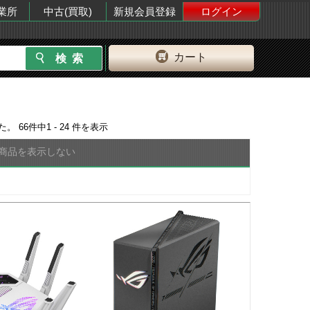
業所
中古(買取)
新規会員登録
ログイン
カート
した。
66
件中
1 - 24
件を表示
商品を表示しない