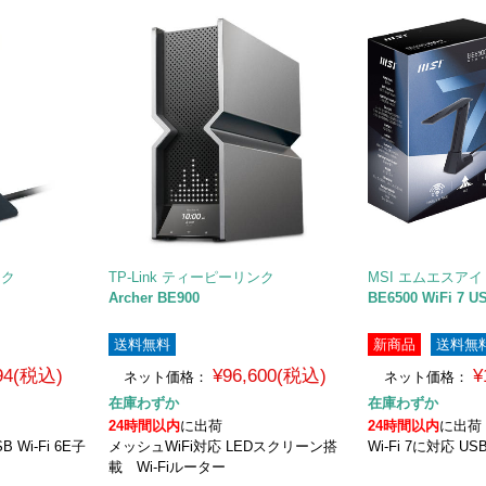
ンク
TP-Link ティーピーリンク
MSI エムエスアイ
Archer BE900
BE6500 WiFi 7 U
送料無料
新商品
送料無
194(税込)
¥96,600(税込)
¥
ネット価格：
ネット価格：
在庫わずか
在庫わずか
24時間以内
に出荷
24時間以内
に出荷
 Wi-Fi 6E子
メッシュWiFi対応 LEDスクリーン搭
Wi-Fi 7に対応 U
載 Wi-Fiルーター