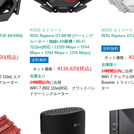
ASUS エイスース
ASUS エイスース
TUF-BE9400)
ROG Rapture GT-BE98 [ゲーミング
ROG Rapture GT-
ルーター / 無線LAN親機 / Wi-Fi
7(11be)対応 / 11529 Mbps + 5764
送料無料
Mbps + 5764 Mbps + 1376 Mbps]
120(税込)
¥
ネット価格：
送料無料
在庫限り
¥116,820(税込)
ネット価格：
24時間以内
に出荷
在庫あり
.11be) エク
WiFi 7 デュアル1
グルーター
24時間以内
に出荷
Booster トラ
WiFi 7 (802.11be)対応 クワッドバン
ター
ドゲーミングルーター