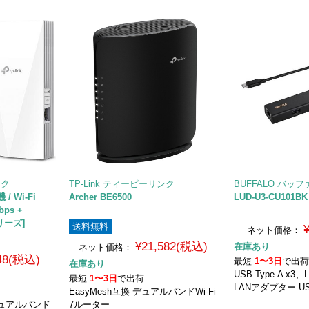
ンク
TP-Link ティーピーリンク
BUFFALO バッ
/ Wi-Fi
Archer BE6500
LUD-U3-CU101BK
bps +
シリーズ]
送料無料
ネット価格：
¥21,582(税込)
在庫あり
ネット価格：
848(税込)
最短
1〜3日
で出
在庫あり
USB Type-A x
最短
1〜3日
で出荷
LANアダプター US
EasyMesh互換 デュアルバンドWi-Fi
応 デュアルバンド
7ルーター