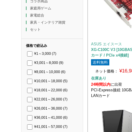
コラボ商品
家庭用ゲーム
家電総合
家具・インテリア雑貨
セット
ASUS エイスース
価格で絞込み
XG-C100C V3 [10GB
¥1～3,000
(7)
カード / PCIe x4接続]
送料無料
¥3,001～8,000
(9)
¥16,
ネット価格：
¥8,001～10,000
(6)
在庫あり
¥10,001～18,000
(5)
24時間以内
に出荷
PCI-Express接続 10G
¥18,001～22,000
(6)
LANカード
¥22,001～26,000
(7)
¥26,001～36,000
(7)
¥36,001～41,000
(6)
¥41,001～57,000
(7)