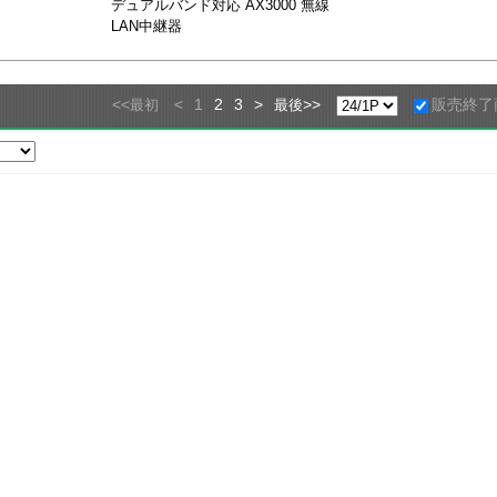
デュアルバンド対応 AX3000 無線
LAN中継器
<<
<
1
2
3
>
>>
販売終了
最初
最後