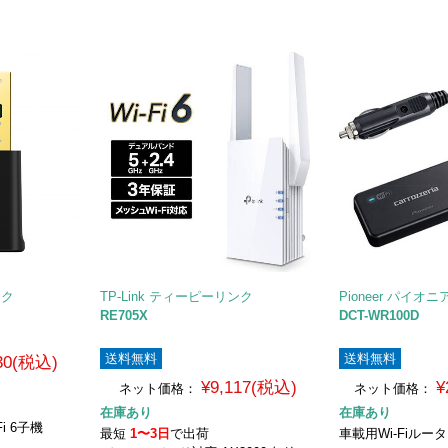
ンク
TP-Link ティーピーリンク
Pioneer パイオニ
RE705X
DCT-WR100D
送料無料
送料無料
230(税込)
¥9,117(税込)
¥
ネット価格：
ネット価格：
在庫あり
在庫あり
Fi 6子機
最短
1〜3日
で出荷
車載用Wi-Fiルー