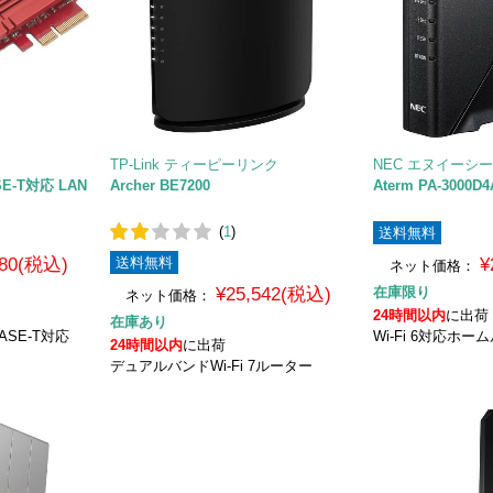
TP-Link ティーピーリンク
NEC エヌイーシ
ASE-T対応 LAN
Archer BE7200
Aterm PA-3000D
(
1
)
送料無料
980(税込)
送料無料
¥
ネット価格：
¥25,542(税込)
在庫限り
ネット価格：
24時間以内
に出荷
在庫あり
BASE-T対応
Wi-Fi 6対応ホー
24時間以内
に出荷
デュアルバンドWi-Fi 7ルーター