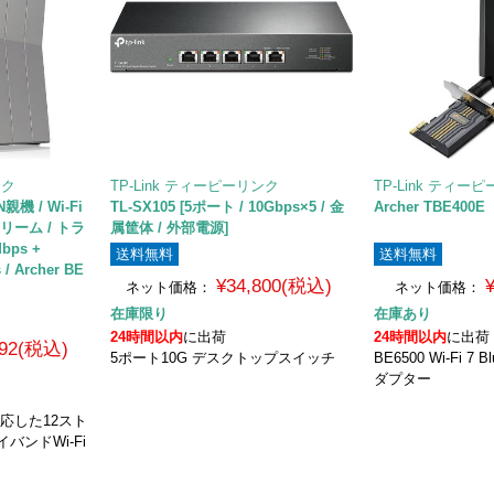
ンク
TP-Link ティーピーリンク
TP-Link ティー
N親機 / Wi-Fi
TL-SX105 [5ポート / 10Gbps×5 / 金
Archer TBE400E
トリーム / トラ
属筐体 / 外部電源]
bps +
送料無料
送料無料
/ Archer BE
¥34,800(税込)
ネット価格：
ネット価格：
在庫限り
在庫あり
24時間以内
に出荷
24時間以内
に出荷
492(税込)
5ポート10G デスクトップスイッチ
BE6500 Wi-Fi 7 B
ダプター
対応した12スト
イバンドWi-Fi