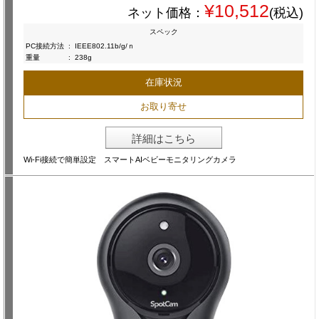
¥10,512
ネット価格：
(税込)
スペック
PC接続方法
:
IEEE802.11b/g/ｎ
重量
:
238g
在庫状況
お取り寄せ
詳細はこちら
Wi-Fi接続で簡単設定 スマートAIベビーモニタリングカメラ