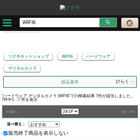
ツクモネットショップ
WIFI6
ハードウェア
デジタルカメラ
ツクモネットショップ
WIFI6
ハードウェア
デジタルカメラ
ひらく
+
絞込条件
“
ハードウェア,デジタルカメラ,WIFI6
”での検索結果
7
件が該当しました。
7
件中
1 - 7
件を表示
<<
>>
前へ
次へ
並べ替え：
販売終了商品を表示しない