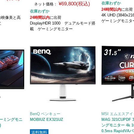
¥69,800(税込)
在庫わずか
ネット価格：
24時間以内
に出荷
在庫わずか
4K UHD (3840x
の映像美と高
24時間以内
に出荷
ゲーミングモニタ
立
DisplayHDR 1000 デュアルモード搭
載 ゲーミングモニター
BenQ ベンキュー
MSI エムエスアイ
 ゲーミングモニ
MOBIUZ EX321UZ
MAG 321CUPDF
)
ングモニター 4k 160
0.5ms RapidVA
送料無料