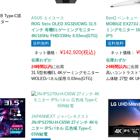
 Type-C搭
ASUS エイスース
BenQ ベンキュー
ニター
ROG Strix OLED XG32UCWG 31.5
MOBIUZ EX271
インチ 有機ELゲーミングモニター
ミングモニター 165H
4K/165Hz FHD/330Hz 0.03ms(GTG)
IPS
送料無料
送料無料
¥142,920(税込)
¥
ネット価格：
ネット価格：
在庫わずか
在庫わずか
24時間以内
に出荷
24時間以内
に出荷
31.5型有機EL 4Kゲーミングモニター
高いコントラスト
WOLEDパネル採用 0.03ms(GTG)
ム体験 27型 4K 
JAPANNEXT ジャパンネクスト
JN-IPS270U-H-C65W 27インチ 4Kモ
ニター IPSパネル 広色域 Type-C
65W給電