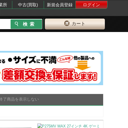
業所
中古(買取)
新規会員登録
ログイン
カート
終了商品を表示しない