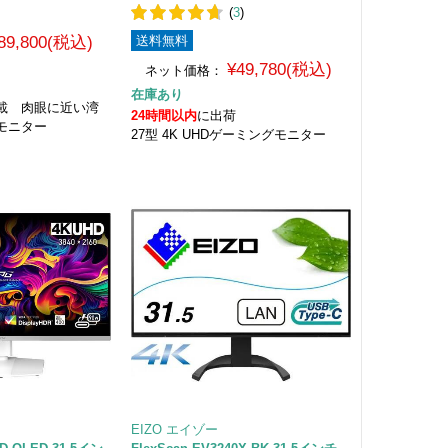
(
3
)
89,800(税込)
送料無料
¥49,780(税込)
ネット価格：
在庫あり
載 肉眼に近い湾
24時間以内
に出荷
モニター
27型 4K UHDゲーミングモニター
EIZO エイゾー