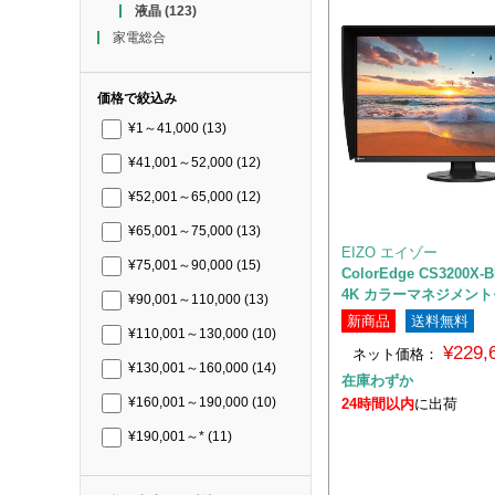
液晶
(123)
家電総合
価格で絞込み
¥1～41,000
(13)
¥41,001～52,000
(12)
¥52,001～65,000
(12)
¥65,001～75,000
(13)
EIZO エイゾー
¥75,001～90,000
(15)
ColorEdge CS3200X-
4K カラーマネジメン
¥90,001～110,000
(13)
新商品
送料無料
¥110,001～130,000
(10)
¥229
ネット価格：
¥130,001～160,000
(14)
在庫わずか
24時間以内
に出荷
¥160,001～190,000
(10)
¥190,001～*
(11)