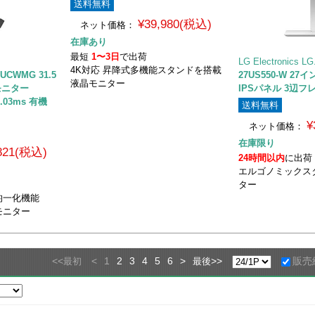
送料無料
¥39,980(税込)
ネット価格：
在庫あり
最短
1〜3日
で出荷
LG Electroni
4K対応 昇降式多機能スタンドを搭載
2UCWMG 31.5
27US550-W 27
液晶モニター
モニター
IPSパネル 3辺
 0.03ms 有機
送料無料
¥
ネット価格：
在庫限り
,821(税込)
24時間以内
に出荷
エルゴノミックス
ター
均一化機能
モニター
<<
<
1
2
3
4
5
6
>
>>
販売
最初
最後