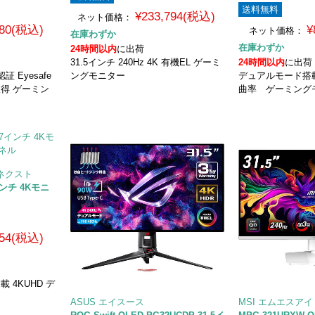
送料無料
¥233,794(税込)
ネット価格：
280(税込)
¥
ネット価格：
在庫わずか
在庫わずか
24時間以内
に出荷
31.5インチ 240Hz 4K 有機EL ゲーミ
24時間以内
に出荷
認証 Eyesafe
ングモニター
デュアルモード搭
0)取得 ゲーミン
曲率 ゲーミング
ンネクスト
7インチ 4Kモニ
354(税込)
 4KUHD デ
ASUS エイスース
MSI エムエスアイ