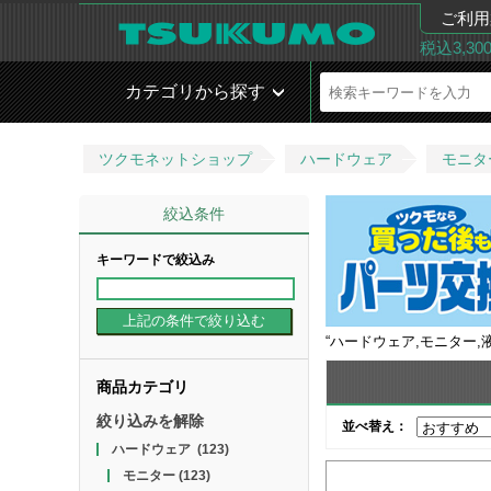
ご利用
税込3,3
カテゴリから探す
ツクモネットショップ
ハードウェア
モニタ
絞込条件
キーワードで絞込み
“
ハードウェア,モニター,
商品カテゴリ
絞り込みを解除
並べ替え：
ハードウェア
(123)
モニター
(123)