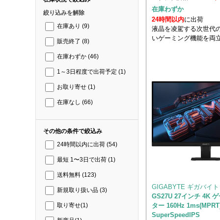
在庫わずか
絞り込みを解除
24時間以内
に出荷
在庫あり
(9)
液晶を凌駕する次世代
いゲーミング機能を両
販売終了
(8)
在庫わずか
(46)
1～3日程度で出荷予定
(1)
お取り寄せ
(1)
在庫なし
(66)
その他の条件で絞込み
24時間以内に出荷
(54)
最短 1〜3日で出荷
(1)
送料無料
(123)
GIGABYTE ギガバイト
新規取り扱い品
(3)
GS27U 27インチ 4K
ター 160Hz 1ms(MPRT
取り寄せ
(1)
SuperSpeedIPS