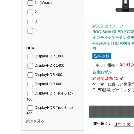
1 （Micro）
2
3
ASUS エイスース
4
ROG Strix OLED XG3
インチ 4K ゲーミング
4K/240Hz FHD/480Hz
HDR
EL
送料無料
DisplayHDR 1000
¥161
ネット価格：
DisplayHDR 1400
在庫わずか
DisplayHDR 400
24時間以内
に出荷
ゲーマーに優しい輝度
DisplayHDR 600
OLED搭載 ゲーミング
DisplayHDR True Black
400
DisplayHDR True Black
500
続きを見る
並べ替え：