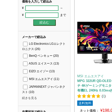
価格を入力して絞込み
¥
～
¥
まで
メーカーで絞込み
LG Electronics LGエレクト
ロニクス
(26)
BenQ ベンキュー
(20)
ASUS エイスース
(13)
EIZO エイゾー
(13)
MSI エムエスアイ
MSI エムエスアイ
(11)
MPG 322UR QD-OLED
チ 4Kゲーミングモニタ
JAPANNEXT ジャパンネク
有機EL 240Hz 0.03ms(
スト
(10)
(
1
)
続きを見る
送料無料
¥198
ネット価格：
在庫状況で絞込み