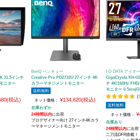
BenQ ベンキュー
I-O DATA アイ
BK 31.5インチ
Creative Pro PD2732U 27インチ 4K
GigaCrysta KH-
トモニター
カラーマネジメントモニター
チ 4K/160Hz FH
モニター 0.5ms(G
送料無料
(
,680(税込)
¥134,820(税込)
ネット価格：
送料無料
在庫わずか
¥
24時間以内
に出荷
ネット価格：
プロデザイナー向け 27インチ4Kカラ
在庫あり
ーマネージメントモニター
24時間以内
に出荷
二刀流DFR搭載！