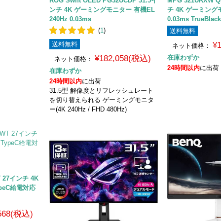
ROG Swift OLED PG32UCDP 31.5イ
MPG 321URXW Q
ンチ 4K ゲーミングモニター 有機EL
チ 4K ゲーミングモ
240Hz 0.03ms
0.03ms TrueBlac
(
1
)
送料無料
送料無料
¥
ネット価格：
¥182,058(税込)
在庫わずか
ネット価格：
24時間以内
に出荷
在庫わずか
24時間以内
に出荷
31.5型 解像度とリフレッシュレート
を切り替えられる ゲーミングモニタ
ー(4K 240Hz / FHD 480Hz)
WT 27インチ 4K
ypeC給電対応
,568(税込)