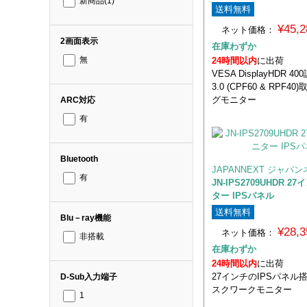
新商品
(1)
送料無料
¥45,
ネット価格：
2画面表示
在庫わずか
24時間以内
に出荷
無
VESA DisplayHDR 400
3.0 (CPF60 & RPF4
グモニター
ARC対応
有
Bluetooth
JAPANNEXT ジャパ
有
JN-IPS2709UHDR 2
ター IPSパネル
送料無料
Blu－ray機能
¥28,
ネット価格：
非搭載
在庫わずか
24時間以内
に出荷
27インチのIPSパネル搭載
D-Sub入力端子
スクワークモニター
1