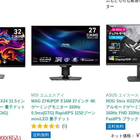
ムもどちらも最適
ター
MSI エムエスアイ
ASUS エイスース
 X24 31.5イン
MAG 274UPDF E16M 27インチ 4K
ROG Strix XG2
ー 量子ドット
ゲーミングモニター 160Hz
アルモードゲーミン
GtG)
0.5ms(GTG) RapidIPS 1152ゾーン
160Hz FHD 320Hz
miniLED 量子ドット
FastIPS ブラック
(
5
)
送料無料
送料無料
¥
ネット価格：
,000(税込)