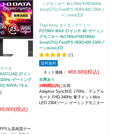
Titan Army タイタンアーミー
P275MV MAX 27インチ 4K ゲーミン
グモニター 4k170Hz/FHD340Hz
1ms(GTG) FastIPS HDR1400 2304ゾ
ーンminiLED
(
2
)
送料無料
オーデータ
¥69,800(税込)
ネット価格：
GDU271JAD 27イン
在庫あり
D/320Hz ゲーミング
tG) AHVAパネル
24時間以内
に出荷
Adaptive Sync対応 170Hz、デュアル
3
)
モード FHD 340Hz 量子ドットMini
LED 2304ゾーン ゲーミングモニター
49,800(税込)
 FPSも高画質ゲー