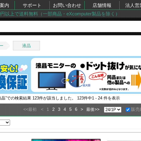
案内
サポート
お問い合わせ
店舗情報
法人営
00円以上で送料無料（一部商品・eXcomputer製品を除く）
ー
液晶
液晶
”での検索結果
123
件が該当しました。
123
件中
1 - 24
件を表示
<<
<
1
2
3
4
5
6
>
>>
販売
最初
最後