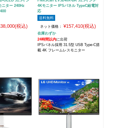
D-OLED 31.5イン
FlexScan EV3240X-BK 31.5インチ
ニター 240Hz
4Kモニター IPSパネル TypeC給電対
k400
応
送料無料
138,000(税込)
¥157,410(税込)
ネット価格：
在庫わずか
24時間以内
に出荷
IPSパネル採用 31.5型 USB Type-C搭
載 4K フレームレスモニター