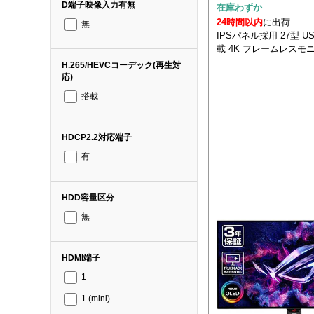
D端子映像入力有無
在庫わずか
24時間以内
に出荷
無
IPSパネル採用 27型 USB
載 4K フレームレスモ
H.265/HEVCコーデック(再生対
応)
搭載
HDCP2.2対応端子
有
HDD容量区分
無
HDMI端子
1
1 (mini)