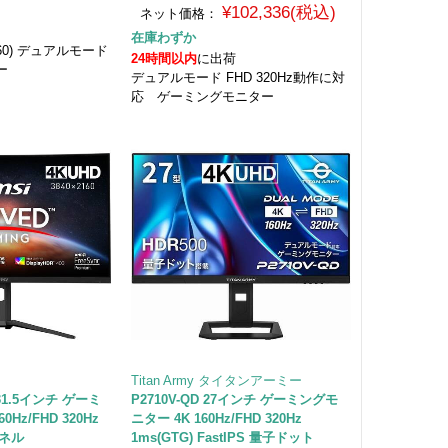
¥102,336(税込)
ネット価格：
在庫わずか
2160) デュアルモード
24時間以内
に出荷
ー
デュアルモード FHD 320Hz動作に対
応 ゲーミングモニター
Titan Army タイタンアーミー
 31.5インチ ゲーミ
P2710V-QD 27インチ ゲーミングモ
Hz/FHD 320Hz
ニター 4K 160Hz/FHD 320Hz
パネル
1ms(GTG) FastIPS 量子ドット