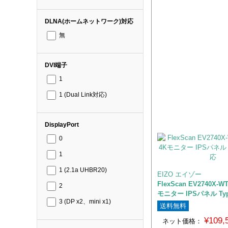
DLNA(ホームネットワーク)対応
無
DVI端子
1
1 (Dual Link対応)
DisplayPort
0
1
1 (2.1a UHBR20)
EIZO エイゾー
FlexScan EV2740X-
2
モニター IPSパネル T
3 (DP x2、mini x1)
送料無料
¥109
ネット価格：